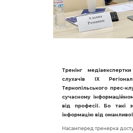
Тренінг медіаексперт
слухачів IX Регіона
Тернопільського прес-кл
сучасному інформаційном
від професії. Бо такі 
інформацію від оманливої
Насамперед тренерка досту