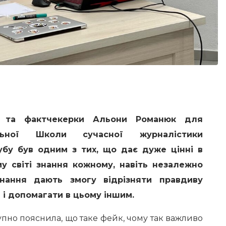
ки та фактчекерки Альони Романюк для
льної Школи сучасної журналістики
убу був одним з тих, що дає дуже цінні в
у світі знання кожному, навіть незалежно
знання дають змогу відрізняти правдиву
 і допомагати в цьому іншим.
пно пояснила, що таке фейк, чому так важливо