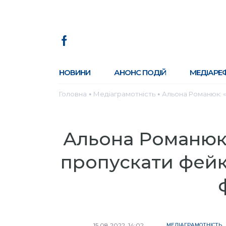
НОВИНИ
АНОНС ПОДІЙ
МЕДІАРЕ
Головна
Медіаграмотність
Альона Романюк: «
●
●
Альона Романюк:
пропускати фейк
15.08.2022, 14:02
МЕДІАГРАМОТНІСТЬ