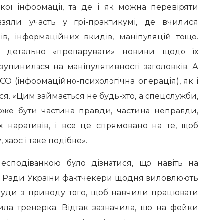
кої інформації, та де і як можна перевіряти
взяли участь у грі-практикумі, де вчилися
ів, інформаційних вкидів, маніпуляцій тощо.
 детально «препарувати» новини щодо їх
зупинилася на маніпулятивності заголовків. А
ПСО (інформаційно-психологічна операція), як і
ся. «Цим займається не будь-хто, а спецслужби,
може бути частина правди, частина неправди,
х наративів, і все це спрямовано на те, щоб
, хаос і таке подібне».
несподіванкою було дізнатися, що навіть на
ої Ради України фактчекери щодня виловлюють
 туди з приводу того, щоб навчили працювати
жила тренерка. Відтак зазначила, що на фейки