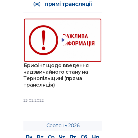
прямі трансляції
Брифінг щодо введення
надзвичайного стану на
Тернопільщині (пряма
трансляція)
23.02.2022
Серпень 2026
Пн
Вт
Ср
Чт
Пт
Сб
Нд