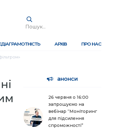
ЕДІАГРАМОТНІСТЬ
АРХІВ
ПРО НАС
 фільтром»
анонси
ні
ним
26 червня о 16:00
запрошуємо на
вебінар “Моніторинг
для підсилення
спроможності”