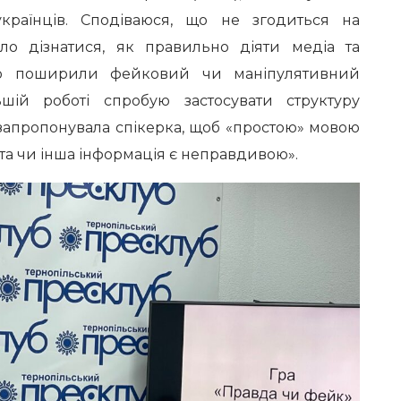
українців. Сподіваюся, що не згодиться на
уло дізнатися, як правильно діяти медіа та
ово поширили фейковий чи маніпулятивний
ьшій роботі спробую застосувати структуру
запропонувала спікерка, щоб «простою» мовою
 та чи інша інформація є неправдивою».