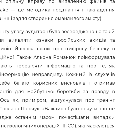
и спільну вправу по виявленню фейків та
p fake — це методика поєднання і накладення
 інші задля створення оманливого змісту).
інгу увагу аудиторії було зосереджено на такій
ння виявляти ознаки російських вкидів та
ивів. Йшлося також про цифрову безпеку в
аційної. Також Альона Романюк поінформувала
гають перевіряти інформацію та про те, як
інформацію неправдиву. Кожний із слухачів
ебе багато корисних висновків і отримав
ентів для майбутньої боротьби за правду в
 Ось як, приміром, відгукнулася про тренінг
Світлана Шевчук: «Важливо було почути, що не
дже останнім часом почастішали випадки
сихологічних операцій (ІПСО), які маскуються