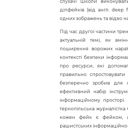
слухачі Школи виконувал
діпфейків (від англ. dee
одних зображень та відео на
Під час другої частини трен
актуальній темі, як вмі
поширення ворожих нарат
контексті безпеки інформ
про ресурси, які допома
правильно спростовувати 
безперечно зробив для с
ефективний набір інструм
інформаційному просторі.
тернопільська журналістка 
кожен фейк є фейком, а
рашистських інформаційно-п