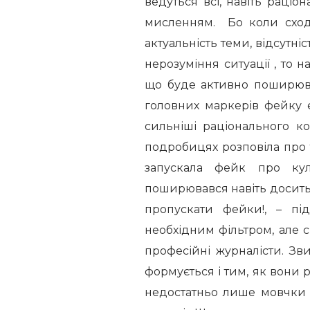
ведуться всі, навіть раціо
мисленням. Бо коли сходя
актуальність теми, відсутні
нерозуміння ситуації , то 
що буде активно поширюва
головних маркерів фейку є
сильніші раціонального 
подробицях розповіла про т
запускала фейк про кул
поширювався навіть досить
пропускати фейки!, – п
необхідним фільтром, але 
професійні журналісти. Зв
формується і тим, як вони 
недостатньо лише мовчки 