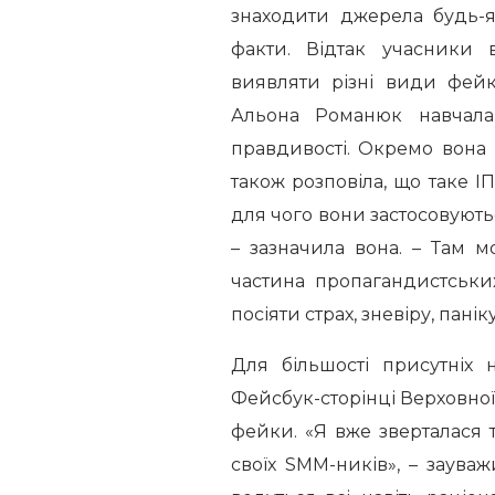
знаходити джерела будь-я
факти. Відтак учасники 
виявляти різні види фейк
Альона Романюк навчала
правдивості. Окремо вона 
також розповіла, що таке І
для чого вони застосовують
– зазначила вона. – Там 
частина пропагандистськи
посіяти страх, зневіру, паніку
Для більшості присутніх 
Фейсбук-сторінці Верховн
фейки. «Я вже зверталася
своїх SMM-ників», – заува