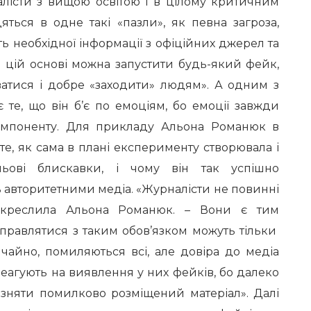
налісти з вищою освітою і в цілому критичним
ться в одне такі «пазли», як певна загроза,
сть необхідної інформації з офіційних джерел та
на цій основі можна запустити будь-який фейк,
тися і добре «заходити» людям». А одним з
 те, що він б’є по емоціям, бо емоції завжди
компоненту. Для прикладу Альона Романюк в
е, як сама в плані експерименту створювала і
ьові блискавки, і чому він так успішно
 авторитетними медіа. «Журналісти не повинні
ідкреслила Альона Романюк. – Вони є тим
справлятися з таким обов’язком можуть тільки
ичайно, помиляються всі, але довіра до медіа
реагують на виявлення у них фейків, бо далеко
зняти помилково розміщений матеріал». Далі