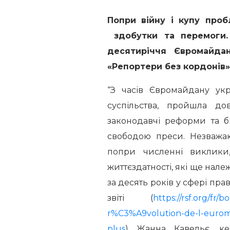
Попри війну і купу проб
здобутки та перемоги. 
десятиріччя Євромайдан
«Репортери без кордонів»
“З часів Євромайдану укр
суспільства, пройшла д
законодавчі реформи та б
свободою преси. Незважаю
попри численні виклики,
життєздатності, які ще нал
за десять років у сфері пра
звіті (
https://rsf.org/fr
r%C3%A9volution-de-l-eur
plus
) Жанна Кавельє, ке