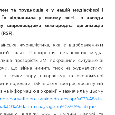
лем та труднощів є у нашій медіасфері і
Їх відзначила
у своєму звіті з нагоди
у широковідома міжнародна організація
 (
RSF)
.
аїнська журналістика, яка є відображенням
овгий шлях. Поширення незалежних медіа,
ільша прозорість ЗМІ покращили ситуацію зі
чи, що війна чинить тиск на журналістику,
 з точки зору плюралізму та економічної
ежить подолати, RSF вітають прогрес досягнутий
ва на інформацію в Україні”, – зазначила у цьому
/bonne-nouvelle-en-ukraine-dix-ans-apr%C3%A8s-la-
oma%C3%AFdan-un-paysage-m%C3%A9diatique-
рівниця відділу RSF у Східній Європі та