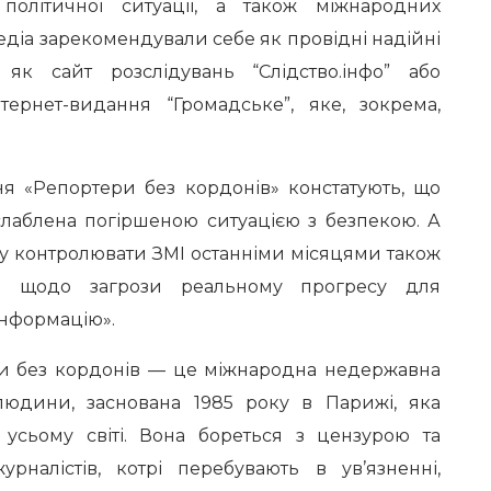
 політичної ситуації, а також міжнародних
діа зарекомендували себе як провідні надійні
 як сайт розслідувань “Слідство.інфо” або
тернет-видання “Громадське”, яке, зокрема,
 «Репортери без кордонів» констатують, що
слаблена погіршеною ситуацією з безпекою. А
ду контролювати ЗМІ останніми місяцями також
я щодо загрози реальному прогресу для
інформацію».
 без кордонів — це міжнародна недержавна
 людини, заснована 1985 року в Парижі, яка
 усьому світі. Вона бореться з цензурою та
урналістів, котрі перебувають в ув’язненні,