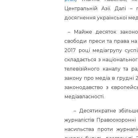
Центральній Азії. Далі –
досягнення української ме
– Майже десяток законо
свободи преси та права на
2017 році медіагрупу сусп
складається з національног
телевізійного каналу та р
закону про медіа в грудні 
законодавство з європейс
медіавласності.
– Десятикратне збільшен
журналістів Правоохоронн
насильства проти журналі