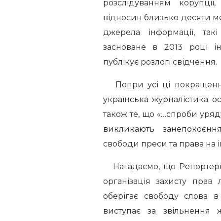
розслідуванням корупції,
відносин близько десяти ме
джерела інформації, такі
засноване в 2013 році ін
публікує розлогі свідчення.
Попри усі ці покращення
українська журналістика о
також те, що «…спроби уря
викликають занепокоєнн
свободи преси та права на 
Нагадаємо, що Репортери
організація захисту прав
оберігає свободу слова в
виступає за звільнення ж