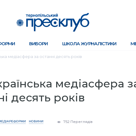
ФОРМИ
ВИБОРИ
ШКОЛА ЖУРНАЛІСТИКИ
М
ька медіасфера за останні десять років
країнська медіасфера з
ні десять років
МЕДІАРЕФОРМИ
НОВИНИ
752 Переглядів