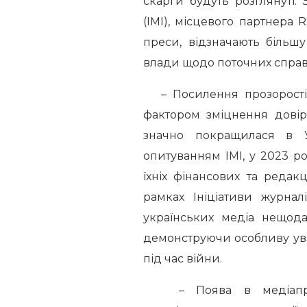
скарги будуть розглянуті. 
(ІМІ), місцевого партнера 
преси, відзначають більшу
влади щодо поточних справ 
– Посилення прозорості м
фактором зміцнення довіри
значно покращилася в Ук
опитуванням ІМІ, у 2023 
їхніх фінансових та редак
рамках Ініціативи журналі
українських медіа нещода
демонструючи особливу уваг
під час війни.
– Поява в медіапрост