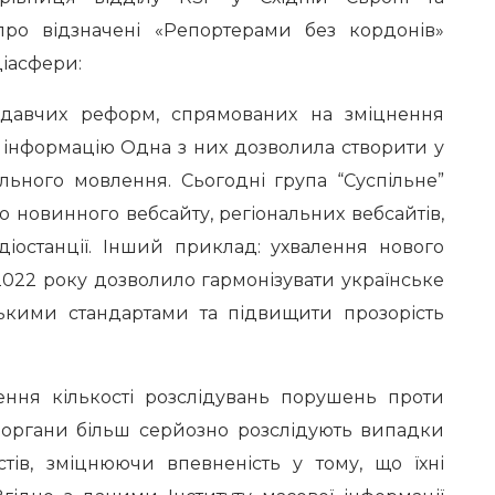
 про відзначені «Репортерами без кордонів»
діасфери:
давчих реформ, спрямованих на зміцнення
 інформацію Одна з них дозволила створити у
ільного мовлення. Сьогодні група “Суспільне”
о новинного вебсайту, регіональних вебсайтів,
адіостанції. Інший приклад: ухвалення нового
2022 року дозволило гармонізувати українське
ькими стандартами та підвищити прозорість
ня кількості розслідувань порушень проти
і органи більш серйозно розслідують випадки
стів, зміцнюючи впевненість у тому, що їхні