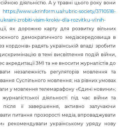
сійною діяльністю. А у травні цього року вони
і
https://www.ukrinform.ua/rubric-society/3710518-
kraini-zrobiti-visim-krokiv-dla-rozvitku-vilnih-
ії, як дорожню карту для розвитку вільних
воєнного демократичного медіасередовища в
без кордонів» радять українській владі зробити
искримінацію в темі висвітлення подій війни,
с акредитації ЗМІ та не вносити журналістів до
увати незалежність регуляторів мовлення та
вання Суспільного мовлення; на рівних умовах
нали у мовлення телемарафону «Єдині новини»;
 журналістської діяльності під час війни та
 після її завершення, активно залучаючи
вати питання прозорості медіа, впроваджувати
ери» рекомендували українському уряду нову