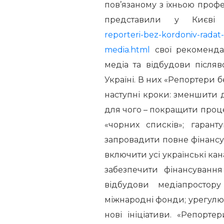
пов’язаному з їхньою профе
представили у Києв
reporteri-bez-kordoniv-radat-u
media.html
свої рекомендац
медіа та відбудови після
Україні. В них «Репортери 
наступні кроки: зменшити д
для чого – покращити проце
«чорних списків»; гарант
запровадити повне фінансу
включити усі українські ка
забезпечити фінансування
відбудови медіапростору
міжнародні фонди; урегулю
нові ініціативи. «Репорт