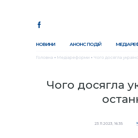
НОВИНИ
АНОНС ПОДІЙ
МЕДІАРЕ
Головна
Медіареформи
Чого досягла українс
●
●
Чого досягла у
остан
23.11.2023, 16:35