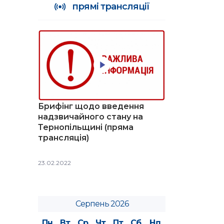
прямі трансляції
Брифінг щодо введення
надзвичайного стану на
Тернопільщині (пряма
трансляція)
23.02.2022
Серпень 2026
Пн
Вт
Ср
Чт
Пт
Сб
Нд