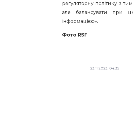
регуляторну політику з ти
але балансувати при ц
інформацією».
Фото
RSF
23.11.2023, 04:35