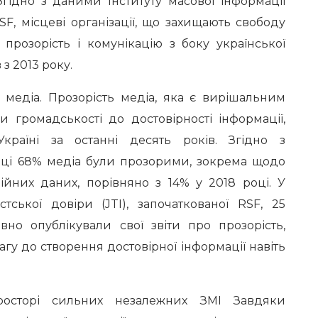
Згідно з даними Інституту масової інформації
RSF, місцеві організації, що захищають свободу
 прозорість і комунікацію з боку української
з 2013 року.
едіа. Прозорість медіа, яка є вирішальним
 громадськості до достовірності інформації,
раїні за останні десять років. Згідно з
році 68% медіа були прозорими, зокрема щодо
ційних даних, порівняно з 14% у 2018 році. У
стської довіри (JTI), започаткованої RSF, 25
вно опублікували свої звіти про прозорість,
у до створення достовірної інформації навіть
орі сильних незалежних ЗМІ Завдяки