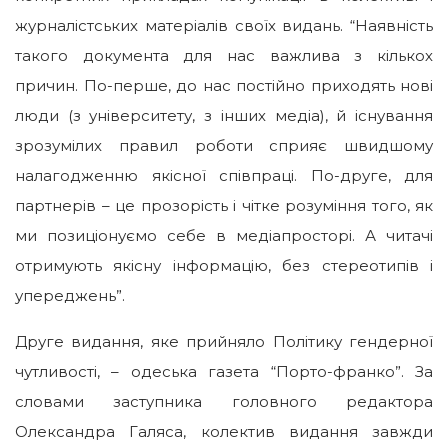
журналістських матеріалів своїх видань. “Наявність
такого документа для нас важлива з кількох
причин. По-перше, до нас постійно приходять нові
люди (з університету, з інших медіа), й існування
зрозумілих правил роботи сприяє швидшому
налагодженню якісної співпраці. По-друге, для
партнерів – це прозорість і чітке розуміння того, як
ми позиціонуємо себе в медіапросторі. А читачі
отримують якісну інформацію, без стереотипів і
упереджень”.
Друге видання, яке прийняло Політику гендерної
чутливості, – одеська газета “Порто-франко”. За
словами заступника головного редактора
Олександра Галяса, колектив видання завжди