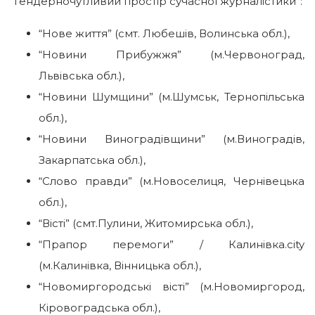
“Гендерночутливий простір сучасної журналістики”:
“Нове життя” (смт. Любешів, Волинська обл.),
“Новини Прибужжя” (м.Червоноград,
Львівська обл.),
“Новини Шумщини” (м.Шумськ, Тернопільська
обл.),
“Новини Виноградівщини” (м.Виноградів,
Закарпатська обл.),
“Слово правди” (м.Новоселиця, Чернівецька
обл.),
“Вісті” (смт.Пулини, Житомирська обл.),
“Прапор перемоги” / Калинівка.city
(м.Калинівка, Вінницька обл.),
“Новомиргородські вісті” (м.Новомиргород,
Кіровоградська обл.),