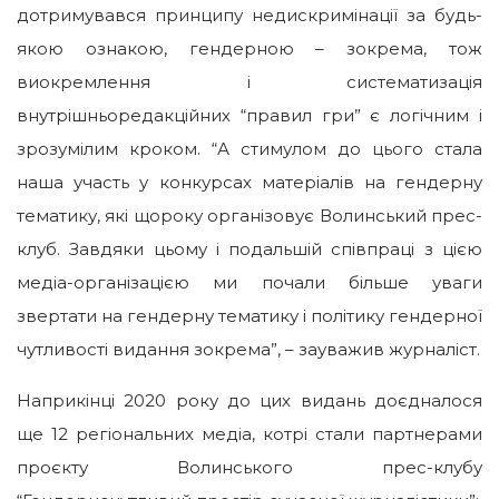
дотримувався принципу недискримінації за будь-
якою ознакою, гендерною – зокрема, тож
виокремлення і систематизація
внутрішньоредакційних “правил гри” є логічним і
зрозумілим кроком. “А стимулом до цього стала
наша участь у конкурсах матеріалів на гендерну
тематику, які щороку організовує Волинський прес-
клуб. Завдяки цьому і подальшій співпраці з цією
медіа-організацією ми почали більше уваги
звертати на гендерну тематику і політику гендерної
чутливості видання зокрема”, – зауважив журналіст.
Наприкінці 2020 року до цих видань доєдналося
ще 12 регіональних медіа, котрі стали партнерами
проєкту Волинського прес-клубу