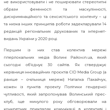
не використовувати і не поширювати стереотипні
образи фемінності та маскулінності,
дискримінаційного та сексистського контенту – ці
та низка інших принципів роботи задекларували 14
редакцій регіональних друкованих та інтернет-
видань України у 2020 році.
Першим із них став колектив мережі
гіперлокальних медіа Волині Район.in.ua, який
сьогодні об’єднує 30 сайтів. Як стверджує
керівниця інноваційних проєктів CID Media Group (а
раніше – очільниця мережі) Наталка Пахайчук,
кожен із пунктів проекту Політики гендерної
чутливості, який запропонував Волинський прес-
клуб, іще минулого року обговорювали на
конкретних прикладах комунікації в колективі і