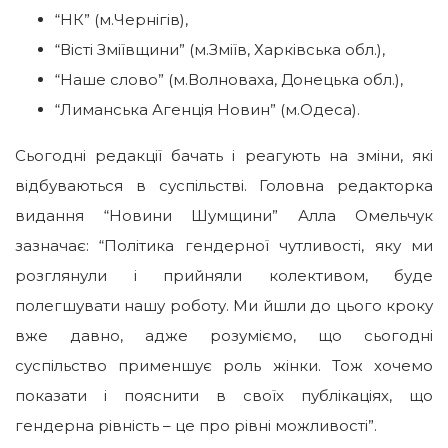
“НК” (м.Чернігів),
“Вісті Зміївщини” (м.Зміїв, Харківська обл.),
“Наше слово” (м.Волноваха, Донецька обл.),
“Лиманська Агенція Новин” (м.Одеса).
Сьогодні редакції бачать і реагують на зміни, які
відбуваються в суспільстві. Головна редакторка
видання “Новини Шумщини” Алла Омельчук
зазначає: “Політика гендерної чутливості, яку ми
розглянули і прийняли колективом, буде
полегшувати нашу роботу. Ми йшли до цього кроку
вже давно, адже розуміємо, що сьогодні
суспільство применшує роль жінки. Тож хочемо
показати і пояснити в своїх публікаціях, що
гендерна рівність – це про рівні можливості”.