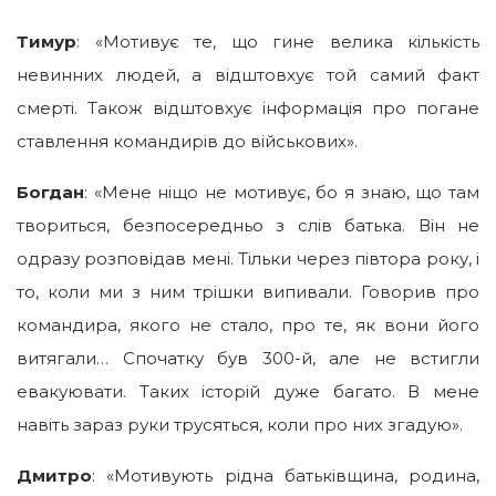
Тимур
: «Мотивує те, що гине велика кількість
невинних людей, а відштовхує той самий факт
смерті. Також відштовхує інформація про погане
ставлення командирів до військових».
Богдан
: «Мене ніщо не мотивує, бо я знаю, що там
твориться, безпосередньо з слів батька. Він не
одразу розповідав мені. Тільки через півтора року, і
то, коли ми з ним трішки випивали. Говорив про
командира, якого не стало, про те, як вони його
витягали… Спочатку був 300-й, але не встигли
евакуювати. Таких історій дуже багато. В мене
навіть зараз руки трусяться, коли про них згадую».
Дмитро
: «Мотивують рідна батьківщина, родина,