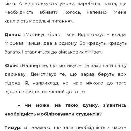
сім’я. А відштовхують умови, заробітна плата, ще
необхідність вбивати когось, напевно. Мене
хвилюють моральні питання».
Денис
: «Мотивує брат. І все. Відштовхує – влада.
Місцева і вища, два в одному. Бо крадуть, крадуть
багато. І ставляться до військових х***во».
Юрій
: «Найперше, що мотивує – це захищати нашу
державу. Демотивує те, що зараз беруть всіх
підряд. Я, наприклад, не маю ніякого до того
відношення, не навчений до того».
– Чи може, на твою думку, з’явитись
необхідність мобілізовувати студентів?
Тимур
: «Я вважаю, що така необхідність з часом