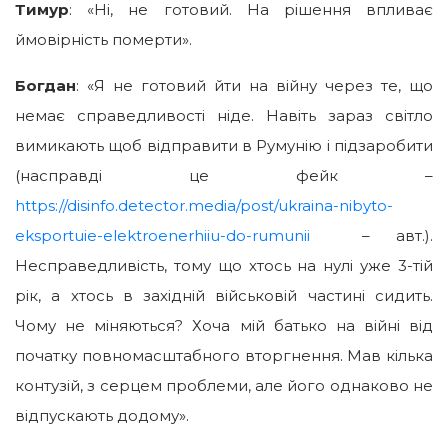
Тимур
: «Ні, не готовий. На рішення впливає
ймовірність померти».
Богдан
: «Я не готовий йти на війну через те, що
немає справедливості ніде. Навіть зараз світло
вимикають щоб відправити в Румунію і підзаробити
(насправді це фейк –
https://disinfo.detector.media/post/ukraina-nibyto-
eksportuie-elektroenerhiiu-do-rumunii
– авт.).
Несправедливість, тому що хтось на нулі уже 3-тій
рік, а хтось в західній військовій частині сидить.
Чому не міняються? Хоча мій батько на війні від
початку повномасштабного вторгнення. Мав кілька
контузій, з серцем проблеми, але його однаково не
відпускають додому».