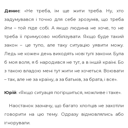
Денис
: «Не треба, їм ще жити треба. Ну, хто
задумувався і точно для себе зрозумів, що треба
йти – той піде собі. А якщо людина не хоче, то не
треба її примусово мобілізувати. Якщо буде такий
закон – це тупо, але таку ситуацію уявити можу.
Ледь не кожен день виходять нові тупі закони. Була
б моя воля, я б народився не тут, а в іншій країні. Бо
з такою владою мені тут жити не хочеться. Воювати
– так, але не за країну, а за батьків, за брата, і все».
Юрій
: «Якщо ситуація погіршиться, можливе і таке».
Наостанок зазначу, що багато хлопців не захотіли
говорити на цю тему. Одразу відмовлялись або
ігнорували.