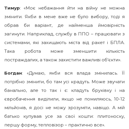
Тимур
: «Моє небажання йти на війну не можна
змінити. Якби в мене вже не було вибору, тоді я
обрав би варіант, де найменша ймовірність
загинути. Наприклад, службу в ППО – працювати з
системами, які захищають міста від ракет і БПЛА.
Така робота може зменшити кількість
постраждалих, а також захистити важливі об’єкти».
Богдан
: «Думаю, якби вся влада змінилась. ЇЇ
потрібно змінити, бо там усі крадуть. Може звучати
банально, але то так і є: кладуть бруківку і на
євробачення виділили, якщо не помиляюсь, 10-12
мільйонів, я досі не можу зрозуміти, навіщо. А мій
батько купував усе за свої кошти: плитоноску,
першу форму, тепловізор – практично все».