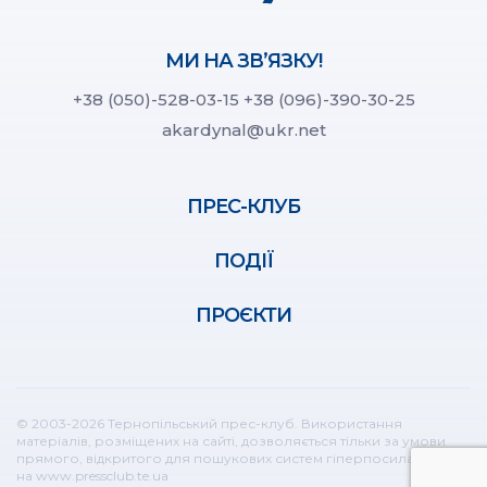
МИ НА ЗВ’ЯЗКУ!
+38 (050)-528-03-15
+38 (096)-390-30-25
akardynal@ukr.net
ПРЕС-КЛУБ
ПОДІЇ
ПРОЄКТИ
© 2003-2026 Тернопільський прес-клуб. Використання
матеріалів, розміщених на сайті, дозволяється тільки за умови
прямого, відкритого для пошукових систем гіперпосилання
на www.pressclub.te.ua