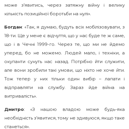
може з’явитись, через затяжну війну і велику
кількість позиційної боротьби на нулі».
Богдан
: «Так, я думаю, будуть всіх мобілізовувати, з
18-ти. Ще у мене є відчуття, що у нас буде те ж саме,
що і в Чечні 1999-го. Через те, що ми не йдемо
уперед, бо не можемо. Людей мало, і техніки, а
окупанти сунуть нас назад. Потрібно йти служити,
але вони зробили такі умови, що ніхто не хоче йти.
Тож тепер у них тільки один вибір – лапати і
відправляти на службу. Зараз йде війна на
витривалість».
Дмитро
: «З нашою владою може будь-яка
необхідність з’явитися, тому не здивуюся, якщо таке
станеться».