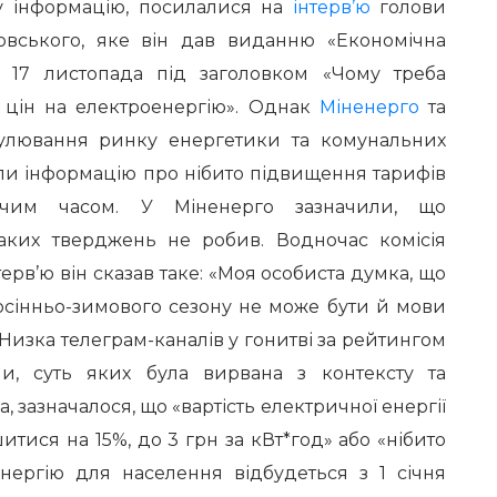
у інформацію, посилалися на
інтерв’ю
голови
вського, яке він дав виданню «Економічна
о 17 листопада під заголовком «Чому треба
 цін на електроенергію». Однак
Міненерго
та
гулювання ринку енергетики та комунальних
али інформацію про нібито підвищення тарифів
чим часом. У Міненерго зазначили, що
аких тверджень не робив. Водночас комісія
терв’ю він сказав таке: «Моя особиста думка, що
осінньо-зимового сезону не може бути й мови
Низка телеграм-каналів у гонитві за рейтингом
, суть яких була вирвана з контексту та
, зазначалося, що «вартість електричної енергії
тися на 15%, до 3 грн за кВт*год» або «нібито
енергію для населення відбудеться з 1 січня