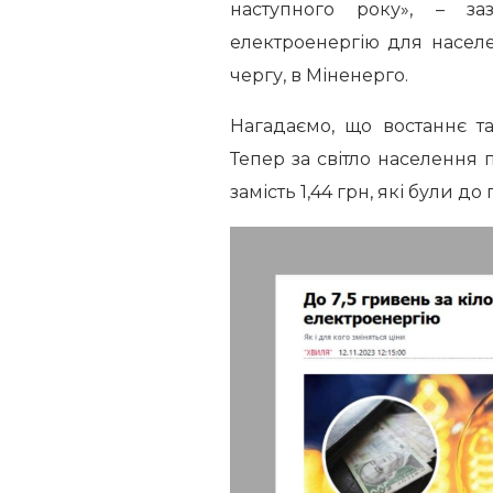
наступного року», – з
електроенергію для населен
чергу, в Міненерго.
Нагадаємо, що востаннє т
Тепер за світло населення 
замість 1,44 грн, які були до 