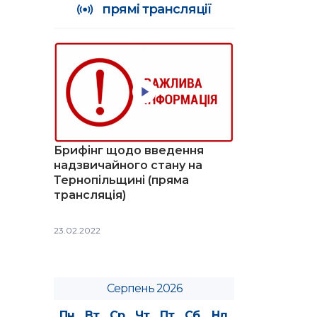
прямі трансляції
Брифінг щодо введення
надзвичайного стану на
Тернопільщині (пряма
трансляція)
23.02.2022
Серпень 2026
Пн
Вт
Ср
Чт
Пт
Сб
Нд