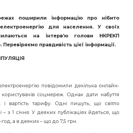
режах поширили інформацію про нібито
електроенергію для населення. У своїх
осилаються на інтерв’ю голови НКРЕКП
 Перевіряємо правдивість цієї інформації.
ІПУЛЯЦІЯ
:
 електроенергію повідомили декілька онлайн-
та користувачів соцмереж. Однак дати набуття
к і вартість тарифу. Одні пишуть, що світло
 – з 1 січня. У деяких публікаціях йдеться, що
од, а в деяких – що до 7,5 грн.