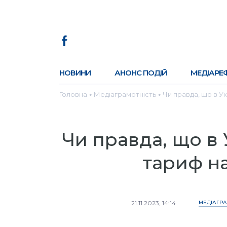
НОВИНИ
АНОНС ПОДІЙ
МЕДІАРЕ
Головна
Медіаграмотність
Чи правда, що в У
●
●
Чи правда, що в
тариф н
21.11.2023, 14:14
МЕДІАГРА