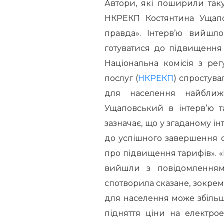
Автори, які поширили так
НКРЕКП Костянтина Ущапо
правда». Інтерв’ю вийшл
готуватися до підвищення
Національна комісія з ре
послуг (
НКРЕКП
) спростув
для населення найближ
Ущаповський в інтерв’ю т
зазначає, що у згаданому ін
до успішного завершення 
про підвищення тарифів». «
вийшли з повідомленнями
спотворила сказане, зокрема
для населення може збільши
підняття ціни на електро