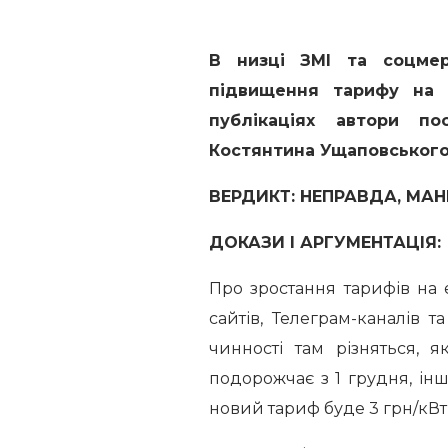
В низці ЗМІ та соцме
підвищення тарифу на 
публікаціях автори п
Костянтина Ущаповського.
ВЕРДИКТ: НЕПРАВДА, МАН
ДОКАЗИ І АРГУМЕНТАЦІЯ
Про зростання тарифів на
сайтів, Телеграм-каналів 
чинності там різняться, я
подорожчає з 1 грудня, інші
новий тариф буде 3 грн/кВт-г