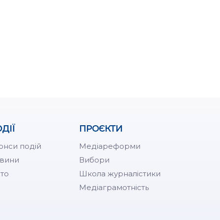
ДІЇ
ПРОЄКТИ
онси подій
Медіареформи
вини
Вибори
то
Школа журналістики
Медіаграмотність