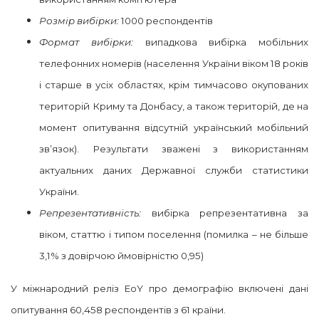
Розмір вибірки:
1000 респондентів
Формат вибірки:
випадкова вибірка мобільних
телефонних номерів (населення України віком 18 років
і старше в усіх областях, крім тимчасово окупованих
територій Криму та Донбасу, а також територій, де на
момент опитування відсутній український мобільний
зв’язок). Результати зважені з використанням
актуальних даних Державної служби статистики
України.
Репрезентативність:
вибірка репрезентативна за
віком, статтю і типом поселення (помилка – не більше
3,1% з довірчою ймовірністю 0,95)
У міжнародний реліз EoY про демографію включені дані
опитування 60,458 респондентів з 61 країни.