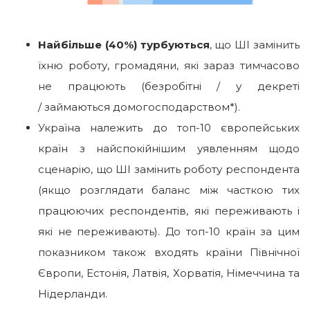
Найбільше (40%) турбуються
, що ШІ замінить
їхню роботу, громадяни, які зараз тимчасово
не працюють (безробітні / у декреті
/ займаються домогосподарством*).
Україна належить до топ-10 європейських
країн з найспокійнішим уявленням щодо
сценарію, що ШІ замінить роботу респондента
(якщо розглядати баланс між часткою тих
працюючих респондентів, які переживають і
які не переживають). До топ-10 країн за цим
показником також входять країни Північної
Європи, Естонія, Латвія, Хорватія, Німеччина та
Нідерланди.