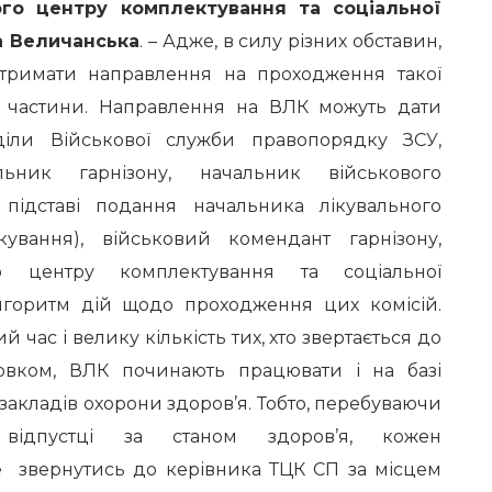
ого центру комплектування та соціальної
а Величанська
. – Адже, в силу різних обставин,
отримати направлення на проходження такої
а частини. Направлення на ВЛК можуть дати
зділи Військової служби правопорядку ЗСУ,
льник гарнізону, начальник військового
 підставі подання начальника лікувального
кування), військовий комендант гарнізону,
го центру комплектування та соціальної
алгоритм дій щодо проходження цих комісій.
час і велику кількість тих, хто звертається до
овком, ВЛК починають працювати і на базі
акладів охорони здоров’я. Тобто, перебуваючи
ідпустці за станом здоров’я, кожен
 звернутись до керівника ТЦК СП за місцем