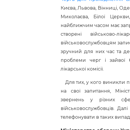
Києва, Львова, Вінниці, Оде
Миколаєва, Білої Церкви
найближчим часом має запр
створені військово-лік
військовослужбовцям запис
зручний для них час та де
проблеми черг і зайвої 
лікарської комісії.
Для тих, у кого виникли п
на свої запитання, Міні
звернень у різних сфер
військовослужбовців. Далі
телефонувати в таких випад