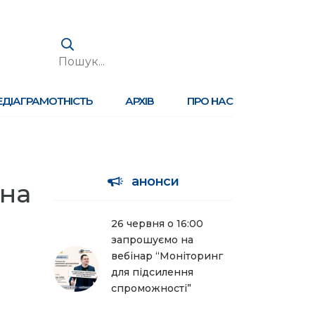
ЕДІАГРАМОТНІСТЬ
АРХІВ
ПРО НАС
анонси
ьна
26 червня о 16:00
запрошуємо на
вебінар “Моніторинг
для підсилення
спроможності”