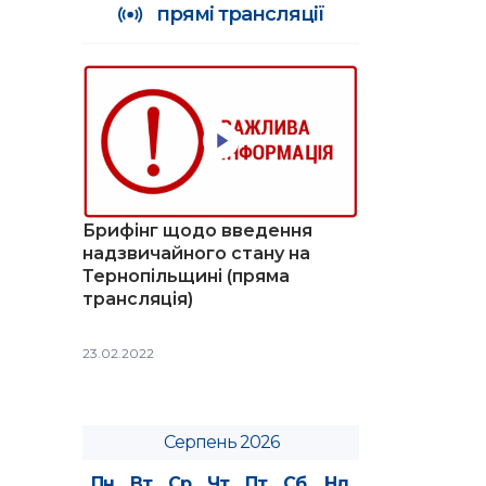
прямі трансляції
Брифінг щодо введення
надзвичайного стану на
Тернопільщині (пряма
трансляція)
23.02.2022
Серпень 2026
Пн
Вт
Ср
Чт
Пт
Сб
Нд