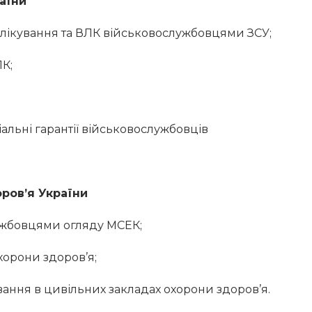
аїни
лікування та ВЛК військовослужбовцями ЗСУ;
К;
альні гарантії військовослужбовців
ров’я України
жбовцями огляду МСЕК;
хорони здоров’я;
ання в цивільних закладах охорони здоров’я.