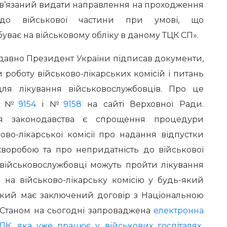
ов’язаний видати направлення на проходження
о військової частини при умові, що
ває на військовому обліку в даному ТЦК СП».
давно Президент України підписав документи,
 роботу військово-лікарських комісій і питань
ля лікування військовослужбовців. Про це
ах №
9154
і №
9158
на сайті Верховної Ради.
я законодавства є спрощення процедури
ково-лікарської комісії про надання відпустки
 хворобою та про непридатність до військової
 військовослужбовці можуть пройти лікування
 на військово-лікарську комісію у будь-який
 який має заключений договір з Національною
 Станом на сьогодні запроваджена
електронн
а
ВЛК,
яка
уже працює
у військових госпіталях