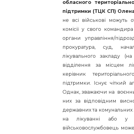
обласного територіальн
підтримки (ТЦК СП) Олен
не всі військові можуть 
комісії у свого командир
органи управління/підро
прокуратура, суд, нача
лікувального закладу (на
відділення за місцем лі
керівник територіально
підтримки. Існує чіткий 
Однак, зважаючи на воєнний 
них за відповідним висн
державних та комунальних з
на лікуванні або у в
військовослужбовець може