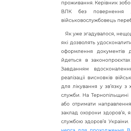
проживання. Керівник зоб
ВЛК без повернення д
військовослужбовець перебу
Як уже згадувалося, нещо
які дозволять удосконалити
оформлення документів д
йдеться в законопроєкт
Завданням вдосконаленн
реалізації висновків війсь
для лікування у зв’язку з
служби. На Тернопільщині
або отримати направлення
заклад охорони здоров’я,
службою здоров’я України.
черг
а
для проходження 