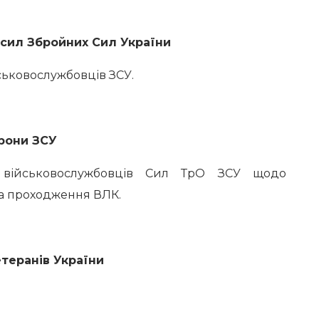
сил Збройних Сил України
ьковослужбовців ЗСУ.
рони ЗСУ
 військовослужбовців Сил ТрО ЗСУ щодо
та проходження ВЛК.
етеранів України