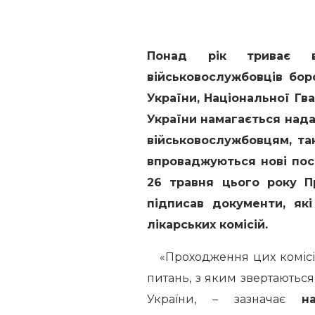
Понад рік триває 
військовослужбовців бо
України, Національної Гв
України намагається нада
військовослужбовцям, так
впроваджуються нові пос
26 травня цього року П
підписав документи, як
лікарських комісій.
«Проходження цих комісій
питань, з яким звертаютьс
України, – зазначає
н