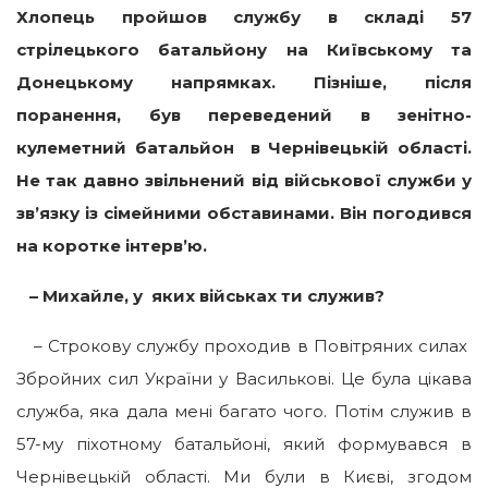
Хлопець пройшов службу в складі 57
стрілецького батальйону на Київському та
Донецькому напрямках. Пізніше, після
поранення, був переведений в зенітно-
кулеметний батальйон в Чернівецькій області.
Не так давно звільнений від військової служби у
зв’язку із сімейними обставинами. Він погодився
на коротке інтерв’ю.
– Михайле, у яких військах ти служив?
– Строкову службу проходив в Повітряних силах
Збройних сил України
у Василькові. Це була цікава
служба, яка дала мені багато чого. Потім служив в
57-му піхотному батальйоні, який формувався в
Чернівецькій області. Ми були в Києві, згодом