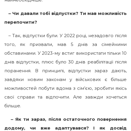
– Чи давали тобі відпустки? Ти мав можливість
перепочити?
– Так, відпустки були. У 2022 році, незадовго після
того, як призвали, мав 5 днів за сімейними
обставинами. У 2023-му встиг використати тільки 10
днів відпустки, плюс було 30 днів реабілітації після
поранення. В принципі, відпустки зараз дають,
завдяки новим законам у військових є більше
можливостей побути вдома з сім’єю, зробити якісь
свої справи та відпочити. Але завжди хочеться
більше.
– Як ти зараз, після остаточного повернення
додому, чи вже адаптувався?
І як досвід