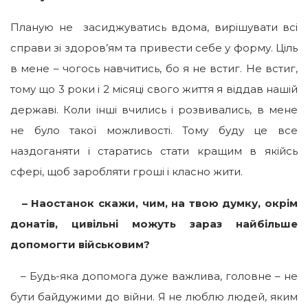
Планую не засиджуватись вдома, вирішувати всі
справи зі здоров’ям та привести себе у форму. Ціль
в мене – чогось навчитись, бо я не встиг. Не встиг,
тому що 3 роки і 2 місяці свого життя я віддав нашій
державі. Коли інші вчились і розвивались, в мене
не було такої можливості. Тому буду це все
наздоганяти і старатись стати кращим в якійсь
сфері, щоб заробляти гроші і класно жити.
– Наостанок скажи, чим, на твою думку, окрім
донатів, цивільні можуть зараз найбільше
допомогти військовим?
– Будь-яка допомога дуже важлива, головне – не
бути байдужими до війни. Я не люблю людей, яким