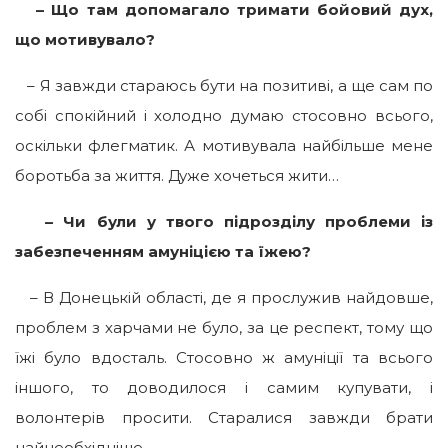
– Що там допомагало тримати бойовий дух,
що мотивувало?
– Я завжди стараюсь бути на позитиві, а ще сам по
собі спокійний і холодно думаю стосовно всього,
оскільки флегматик. А мотивувала найбільше мене
боротьба за життя. Дуже хочеться жити…
– Чи були у твого підрозділу проблеми із
забезпеченням амуніцією та їжею?
– В Донецькій області, де я прослужив найдовше,
проблем з харчами не було, за це респект, тому що
їжі було вдосталь. Стосовно ж амуніції та всього
іншого, то доводилося і самим купувати, і
волонтерів просити. Старалися завжди брати
найнеобхідніше.