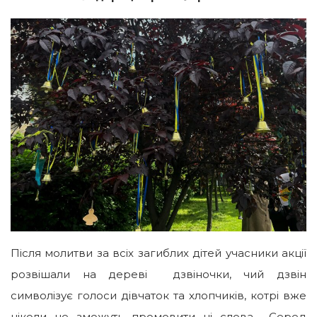
Після молитви за всіх загиблих дітей учасники акції
розвішали на дереві дзвіночки, чий дзвін
символізує голоси дівчаток та хлопчиків, котрі вже
ніколи не зможуть промовити ні слова… Серед