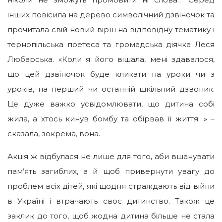
інших повісила на дерево символічний дзвіночок та
прочитала свій новий вірш на відповідну тематику і
тернопільська поетеса та громадська діячка Леся
Любарська. «Коли я його вішала, мені здавалося,
що цей дзвіночок буде кликати на уроки чи з
уроків, на перший чи останній шкільний дзвоник.
Це дуже важко усвідомлювати, що дитина собі
жила, а хтось кинув бомбу та обірвав її життя…» –
сказала, зокрема, вона.
Акція ж відбулася не лише для того, аби вшанувати
пам’ять загиблих, а й щоб привернути увагу до
проблем всіх дітей, які щодня страждають від війни
в Україні і втрачають своє дитинство. Також це
заклик до того, щоб жодна дитина більше не стала