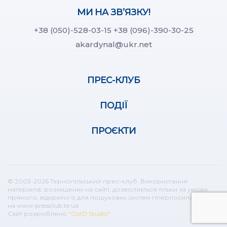
МИ НА ЗВ’ЯЗКУ!
+38 (050)-528-03-15
+38 (096)-390-30-25
akardynal@ukr.net
ПРЕС-КЛУБ
ПОДІЇ
ПРОЄКТИ
© 2003-2026 Тернопільський прес-клуб. Використання
матеріалів, розміщених на сайті, дозволяється тільки за умови
прямого, відкритого для пошукових систем гіперпосилання
на www.pressclub.te.ua
Сайт розроблено
"GorD Studio"