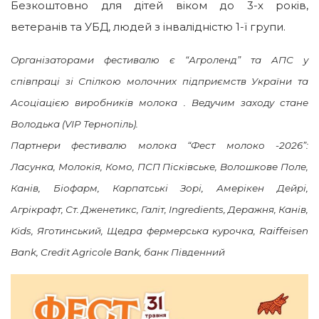
Безкоштовно для дітей віком до 3-х років,
ветеранів та УБД, людей з інвалідністю 1-ї групи.
Організаторами фестивалю є “Агроленд” та АПС у
співпраці зі Спілкою молочних підприємств України та
Асоціацією виробників молока . Ведучим заходу стане
Володька (VIP Тернопіль).
Партнери фестивалю молока “Фест молоко -2026”:
Ласунка, Молокія, Комо, ПСП Пісківське, Волошкове Поле,
Канів, Біофарм, Карпатські Зорі, Амерікен Дейрі,
Агрікрафт, Ст. Дженетикс, Галіт, Ingredients, Деражня, Канів,
Kids, Яготинський, Щедра фермерська курочка, Raiffeisen
Bank, Credit Agricole Bank, банк Південний