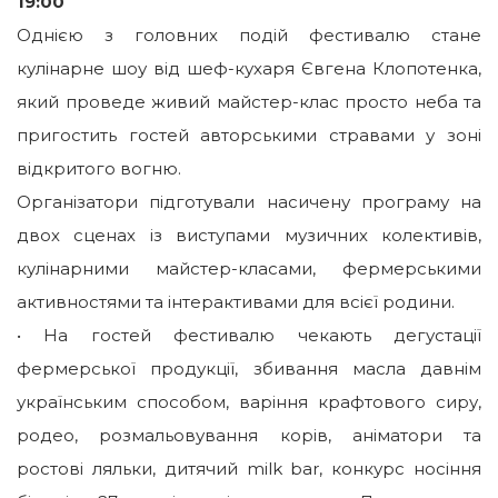
19:00
Однією з головних подій фестивалю стане
кулінарне шоу від шеф-кухаря Євгена Клопотенка,
який проведе живий майстер-клас просто неба та
пригостить гостей авторськими стравами у зоні
відкритого вогню.
Організатори підготували насичену програму на
двох сценах із виступами музичних колективів,
кулінарними майстер-класами, фермерськими
активностями та інтерактивами для всієї родини.
• На гостей фестивалю чекають дегустації
фермерської продукції, збивання масла давнім
українським способом, варіння крафтового сиру,
родео, розмальовування корів, аніматори та
ростові ляльки, дитячий milk bar, конкурс носіння