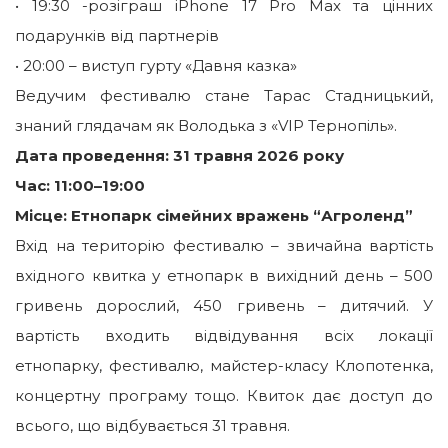
• 19:30 -розіграш iPhone 17 Pro Max та цінних
подарунків від партнерів
• 20:00 – виступ гурту «Давня казка»
Ведучим фестивалю стане Тарас Стадницький,
знаний глядачам як Володька з «VIP Тернопіль».
Дата проведення: 31 травня 2026 року
Час: 11:00–19:00
Місце: Етнопарк сімейних вражень “Агроленд”
Вхід на територію фестивалю – звичайна вартість
вхідного квитка у етнопарк в вихідний день – 500
гривень дорослий, 450 гривень – дитячий. У
вартість входить відвідування всіх локації
етнопарку, фестивалю, майстер-класу Клопотенка,
концертну програму тощо. Квиток дає доступ до
всього, що відбувається 31 травня.