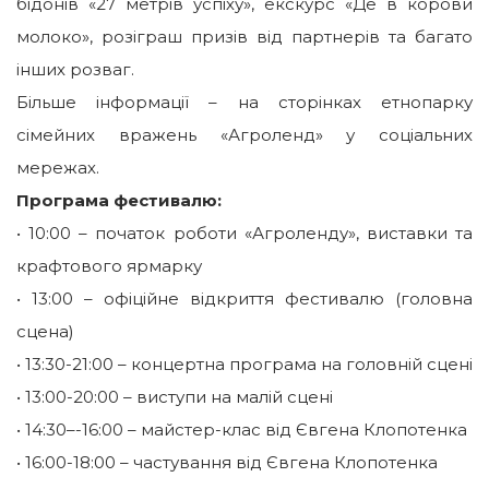
бідонів «27 метрів успіху», екскурс «Де в корови
молоко», розіграш призів від партнерів та багато
інших розваг.
Більше інформації – на сторінках етнопарку
сімейних вражень «Агроленд» у соціальних
мережах.
Програма фестивалю:
• 10:00 – початок роботи «Агроленду», виставки та
крафтового ярмарку
• 13:00 – офіційне відкриття фестивалю (головна
сцена)
• 13:
30-21
:00 – концертна програма на головній сцені
• 13:
00-20
:00 – виступи на малій сцені
• 14:30–-16:00 – майстер-клас від Євгена Клопотенка
• 16:
00-18
:00 – частування від Євгена Клопотенка