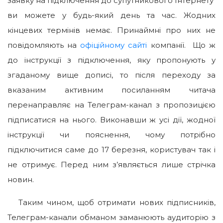
заявку на підключення до супутникового Інтернету
ви можете у будь-який день та час. Жодних
кінцевих термінів немає. Принаймні про них не
повідомляють на
офіційному сайті
компанії. Що ж
до інструкції з підключення, яку пропонують у
згаданому вище дописі, то після переходу за
вказаним активним посиланням читача
перенаправляє на Телеграм-канал з пропозицією
підписатися на нього. Виконавши ж усі дії, жодної
інструкції чи пояснення, чому потрібно
підключитися саме до 17 березня, користувач так і
не отримує. Перед ним з’являється лише стрічка
новин.
Таким чином, щоб отримати нових підписників,
Телеграм-канали обманом заманюють аудиторію з