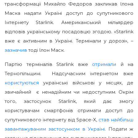
трансформації Михайло Федоров закликав Ілона
Маска надати Україні доступ до супутникового
Інтернету Starlink. Американський мільярдер
відповів українському посадовцю згодою. «Starlink
вже є активним в Україні. Термінали у дорозі», –
зазначив
тоді Ілон Маск.
Партію терміналів Starlink вже
отримали
й на
Тернопільщині. Надсучасним інтернетом вже
користуються
українські військові у місцях, де
звичайний є ненадійним чи недоступним. Окрім
того, застосунок Starlink, який дає змогу
користувачам смартфонів отримати доступ до
супутникового інтернету від Space-X,
став найбільш
завантажуваним застосунком в Україні
. Подати ж