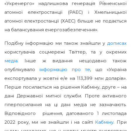
«Укренерго» надлишкова генерація Рі́вненської
атомної електростанції (РАЕС) і Хмельницької
атомної електростанції (ХАЕС) більше не подається
на балансування енергозабезпечення».
Подібну інформацію ми також знайшли у
дописах
користувачів соцмережі Твіттер, та у окремих
медіа.
Інше ж видання нещодавно також
опублікувало
інформацію про те
, що «Україна
експортувала у жовтні е/е на 113,399 млн доларів».
Перше посилається на рішення Кабміну, друге – на
дані Державної митної служби. Проте активного
гіперпосилання на ці дані медіа не зазначають.
Відповідного рішення, датованого 1 листопада
2022 року, ми не знайшли і на сайті
Кабміну
. При
цьому нагадаємо, що у жовтні міністр енергетики