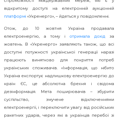
спроможності міждержавних мереж, які є у
відкритому доступі на електронній аукціонній
платформі
«Укренерго», – йдеться у повідомленні.
Отож, до 10 жовтня Україна продавала
електроенергію, а тому і
отримала дохід
за
жовтень. В «Укренерго» заявляють також, що всі
доступні потужності української генерації наразі
працюють винятково для покриття потреб
українських споживачів. «Інформація, що нібито
Україна експортує надлишкову електроенергію до
країн ЄС, це абсолютна брехня і свідома
дезінформація. Мета поширювачів – збурити
суспільство, змучене відключеннями
електроенергії, і переключити увагу від російських
ракетних ударів, через які в українців перебої зі