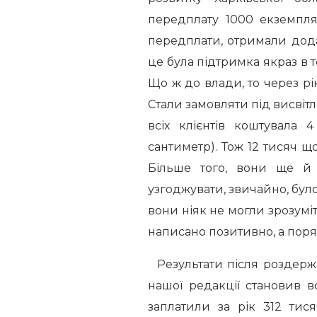
передплату 1000 екземпля
передплати, отримали дода
це була підтримка якраз в 
Що ж до влади, то через рі
Стали замовляти під висвітле
всіх клієнтів коштувала 
сантиметр). Тож 12 тисяч щ
Більше того, вони ще й 
узгоджувати, звичайно, було
вони ніяк не могли зрозуміти
написано позитивно, а поряд
Результати після роздерж
нашої редакції становив в
заплатили за рік 312 ти