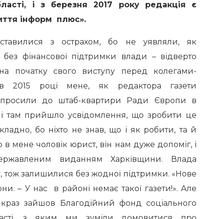
ласті, і з березня 2017 року редакція є
иття інформ плюс».
авилися з острахом, бо не уявляли, як
 без фінансової підтримки влади – відверто
 на початку свого виступу перед колегами-
в 2015 році мене, як редактора газети
апросили до штаб-квартири Ради Європи в
, і там прийшло усвідомлення, що зробити це
кладно, бо ніхто не знав, що і як робити, та й
 в мене чоловік юрист, він нам дуже допоміг, і
ржавленим виданням Харківщини. Влада
у, тож залишилися без жодної підтримки. «Нове
ни. – У нас в районі немає такої газети!». Але
якраз зайшов Благодійний фонд соціального
бласті, з яким ми зуміли домовитися про