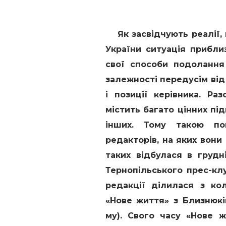
Як засвідчують реалії, 
України ситуація прибли
свої способи подолання
залежності передусім від
і позиції керівника. Р
містить багато цінних пі
інших. Тому такою поп
редакторів, на яких вон
таких відбулася в груд
Тернопільського прес-кл
редакції ділилася з кол
«Нове життя» з Близнюкі
му). Свого часу «Нове 