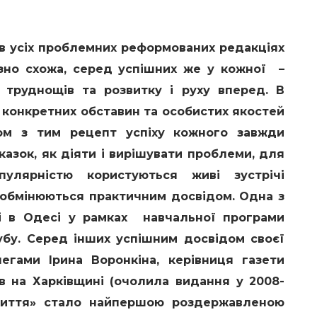
в
усіх проблемних реформованих редакціях
зно схожа, серед успішних же у кожної –
 труднощів та розвитку і руху вперед. В
 конкретних обставин та особистих якостей
азом з тим рецепт успіху кожного завжди
дказок, як діяти і вирішувати проблеми, для
улярністю користуються живі зустрічі
и обмінюються практичним досвідом. Одна з
ні в Одесі у рамках навчальної програми
убу. Серед інших успішним досвідом своєї
егами Ірина Воронкіна, керівниця газети
в на Харківщині (очолила видання у 2008-
життя» стало найпершою роздержавленою