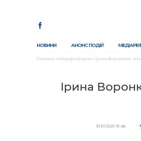
НОВИНИ
АНОНС ПОДІЙ
МЕДІАРЕ
Головна
Медіареформи
Ірина Воронкіна: «Ми 
●
●
Ірина Воронк
31.01.2021, 19:48