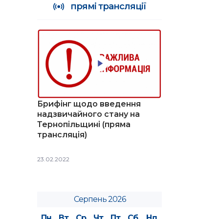
прямі трансляції
Брифінг щодо введення
надзвичайного стану на
Тернопільщині (пряма
трансляція)
23.02.2022
Серпень 2026
Пн
Вт
Ср
Чт
Пт
Сб
Нд