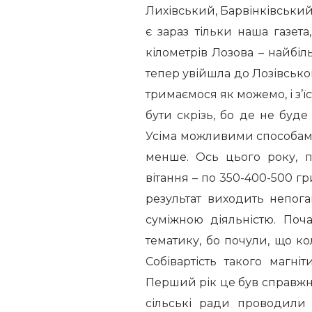
Лихівський, Барвінківський
є зараз тільки наша газета
кілометрів Лозова – найбіл
тепер увійшла до Лозівськог
тримаємося як можемо, і з’їс
бути скрізь, бо де не буде 
Усіма можливими способами.
менше. Ось цього року, п
вітання – по 350-400-500 гр
результат виходить непог
суміжною діяльністю. Поч
тематику, бо почули, що ко
Собівартість такого магні
Перший рік це був справжні
сільські ради проводили