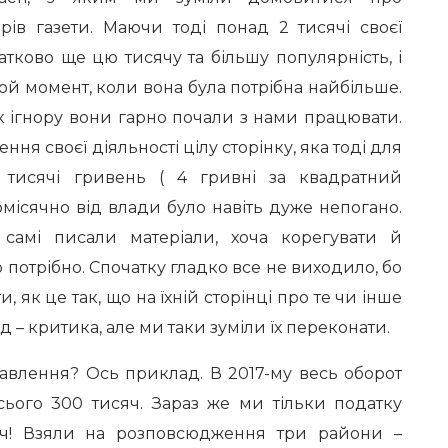
рів газети. Маючи тоді понад 2 тисячі своєї
тково ще цю тисячу та більшу популярність, і
той момент, коли вона була потрібна найбільше.
к ігнору вони гарно почали з нами працювати.
ння своєї діяльності цілу сторінку, яка тоді для
4 тисячі гривень ( 4 гривні за квадратний
омісячно від влади було навіть дуже непогано.
самі писали матеріали, хоча корегувати й
 потрібно. Спочатку гладко все не виходило, бо
, як це так, що на їхній сторінці про те чи інше
 – критика, але ми таки зуміли їх переконати.
авлення? Ось приклад. В 2017-му весь оборот
сього 300 тисяч. Зараз же ми тільки податку
сяч! Взяли на розповсюдження три райони –