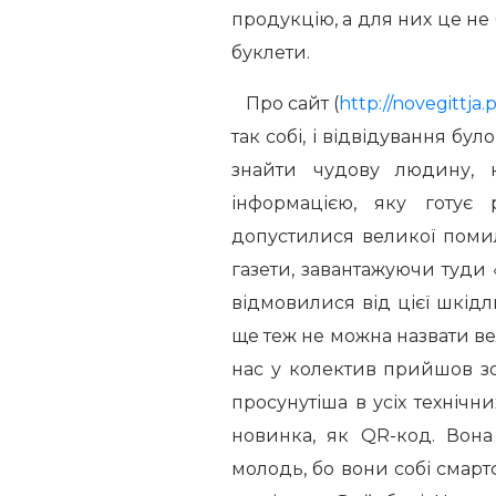
продукцію, а для них це не
буклети.
Про сайт (
http://novegittja.
так собі, і відвідування бу
знайти чудову людину, 
інформацією, яку готує 
допустилися великої поми
газети, завантажуючи туди 
відмовилися від цієї шкідл
ще теж не можна назвати ве
нас у колектив прийшов з
просунутіша в усіх технічни
новинка, як QR-код. Вона
молодь, бо вони собі смар