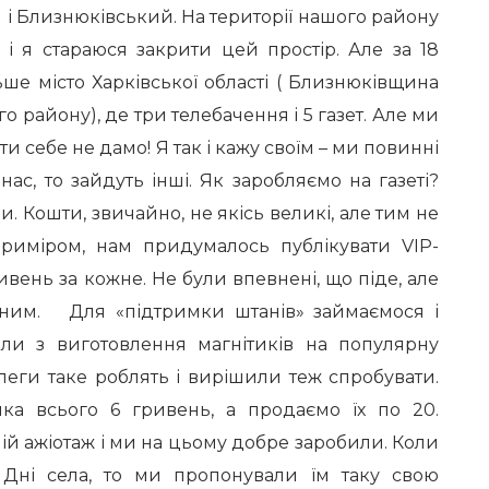
 і Близнюківський. На території нашого району
, і я стараюся закрити цей простір. Але за 18
ьше місто Харківської області ( Близнюківщина
о району), де три телебачення і 5 газет. Але ми
ти себе не дамо! Я так і кажу своїм – ми повинні
нас, то зайдуть інші. Як заробляємо на газеті?
 Кошти, звичайно, не якісь великі, але тим не
риміром, нам придумалось публікувати VIP-
ивень за кожне. Не були впевнені, що піде, але
аним. Для «підтримки штанів» займаємося і
али з виготовлення магнітиків на популярну
леги таке роблять і вирішили теж спробувати.
тика всього 6 гривень, а продаємо їх по 20.
й ажіотаж і ми на цьому добре заробили. Коли
 Дні села, то ми пропонували їм таку свою