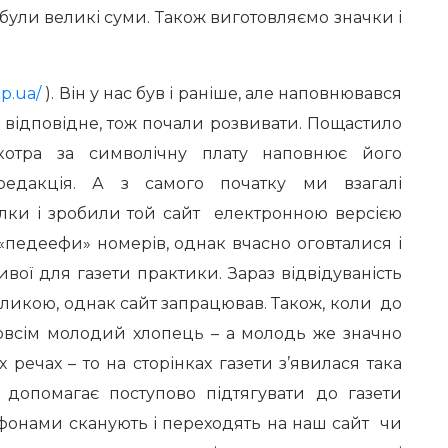
 були великі суми. Також виготовляємо значки і
pp.ua/
). Він у нас був і раніше, але наповнювався
ло відповідне, тож почали розвивати. Пощастило
котра за символічну плату наповнює його
редакція. А з самого початку ми взагалі
лки і зробили той сайт електронною версією
«педеефи» номерів, однак вчасно оговталися і
ивої для газети практики. Зараз відвідуваність
ликою, однак сайт запрацював. Також, коли до
овсім молодий хлопець – а молодь же значно
х речах – то на сторінках газети з’явилася така
 допомагає поступово підтягувати до газети
тфонами сканують і переходять на наш сайт чи