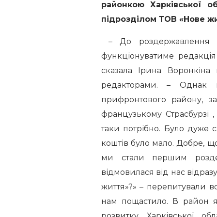
районкою Харківської об
підрозділом ТОВ «Нове ж
– До роздержавлення ст
функціонуватиме редакція
сказала Ірина Воронкіна
редакторами. – Однак 
прифронтового району, з
французькому Страсбурзі 
таки потрібно. Було дуже с
коштів було мало. Добре, що
ми стали першим розде
відмовилася від нас відраз
життя»?» – перепитували во
нам пощастило. В район 
розвитку Харківської о