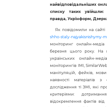
найвідповідальніших онла
списку таких увійшли: 
правда, Укрінформ, Дзерк
Як повідомили на сайті
shho-staly-najyakisnishymy-m
моніторинг онлайн-медіа
березня цього року. На 
українських онлайн-мед
моніторингів ІМІ, SimilarW
маніпуляцій, фейків, мов
наявності матеріалів з
дослідження ті ЗМІ, які п
критеріями: дотримання
відокремлення фактів від 