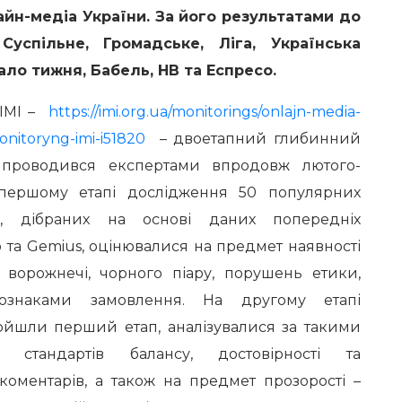
йн-медіа України. За його результатами до
Суспільне, Громадське, Ліга, Українська
ало тижня, Бабель, НВ та Еспресо.
 ІМІ –
https://imi.org.ua/monitorings/onlajn-media-
onitoryng-imi-i51820
– двоетапний глибинний
 проводився експертами впродовж лютого-
першому етапі дослідження 50 популярних
іа, дібраних на основі даних попередніх
eb та Gemius, оцінювалися на предмет наявності
и ворожнечі, чорного піару, порушень етики,
 ознаками замовлення. На другому етапі
ройшли перший етап, аналізувалися за такими
 стандартів балансу, достовірності та
коментарів, а також на предмет прозорості –