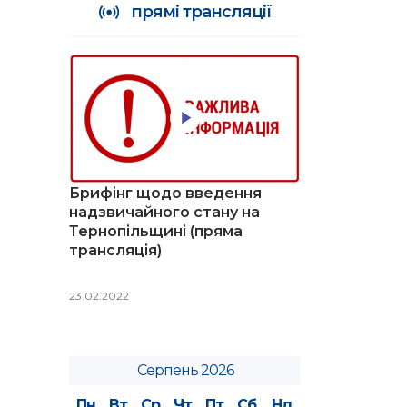
прямі трансляції
Брифінг щодо введення
надзвичайного стану на
Тернопільщині (пряма
трансляція)
23.02.2022
Серпень 2026
Пн
Вт
Ср
Чт
Пт
Сб
Нд