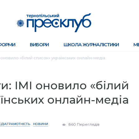
ФОРМИ
ВИБОРИ
ШКОЛА ЖУРНАЛІСТИКИ
М
І оновило «білий список» українських онлайн-медіа
и: ІМІ оновило «білий
їнських онлайн-медіа
ЕДІАГРАМОТНІСТЬ
НОВИНИ
860 Переглядів