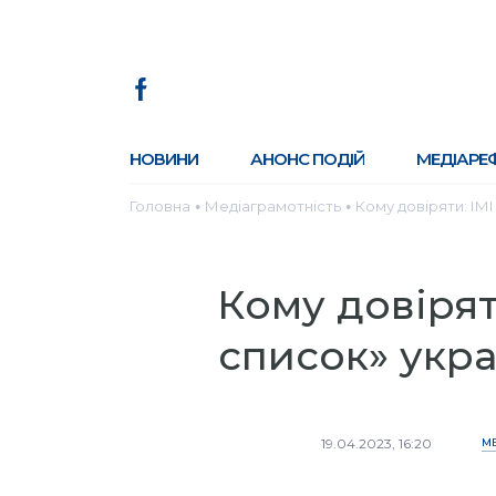
НОВИНИ
АНОНС ПОДІЙ
МЕДІАРЕ
Головна
Медіаграмотність
Кому довіряти: ІМ
●
●
Кому довірят
список» укра
19.04.2023, 16:20
М