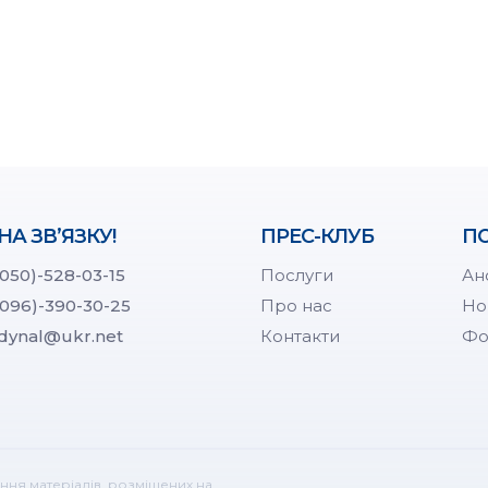
НА ЗВ’ЯЗКУ!
ПРЕС-КЛУБ
ПО
(050)-528-03-15
Послуги
Ан
(096)-390-30-25
Про нас
Но
dynal@ukr.net
Контакти
Фо
ння матеріалів, розміщених на