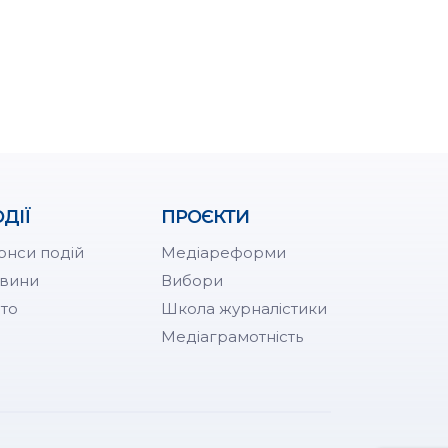
ДІЇ
ПРОЄКТИ
онси подій
Медіареформи
вини
Вибори
то
Школа журналістики
Медіаграмотність