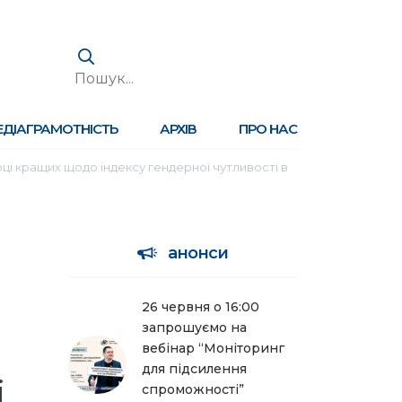
ЕДІАГРАМОТНІСТЬ
АРХІВ
ПРО НАС
тірці кращих щодо індексу гендерної чутливості в
анонси
26 червня о 16:00
запрошуємо на
о
вебінар “Моніторинг
для підсилення
і
спроможності”