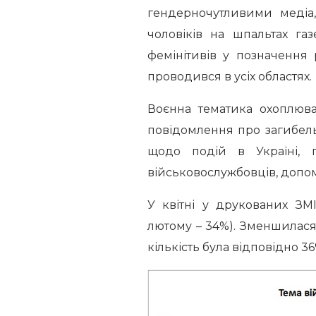
гендерночутливими медіа,
чоловіків на шпальтах га
фемінітивів у позначення 
проводився в усіх областях.
Воєнна тематика охоплюва
повідомлення про загибель 
щодо подій в Україні, п
військовослужбовців, допом
У квітні у друкованих ЗМ
лютому – 34%). Зменшилася і
кількість була відповідно 36%