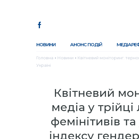
НОВИНИ
АНОНС ПОДІЙ
МЕДІАРЕ
Головна
Новини
Квітневий моніторинг: тернопі
●
●
Україні
Квітневий мон
медіа у трійці
фемінітивів та
індексу гендер