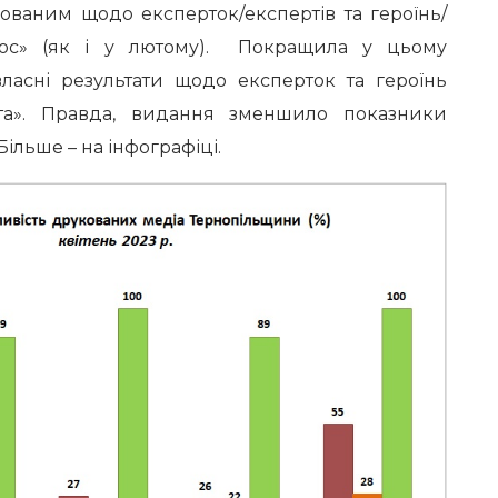
ованим щодо експерток/експертів та героїнь/
люс» (як і у лютому). Покращила у цьому
власні результати щодо експерток та героїнь
ета». Правда, видання зменшило показники
ільше – на інфографіці.