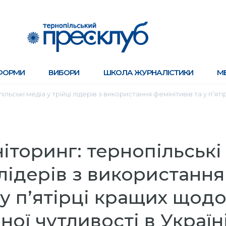
ФОРМИ
ВИБОРИ
ШКОЛА ЖУРНАЛІСТИКИ
М
льські медіа у трійці лідерів з використання фемінітивів та у п’я
іторинг: тернопільські
 лідерів з використання
 у п’ятірці кращих щод
ної чутливості в Україн