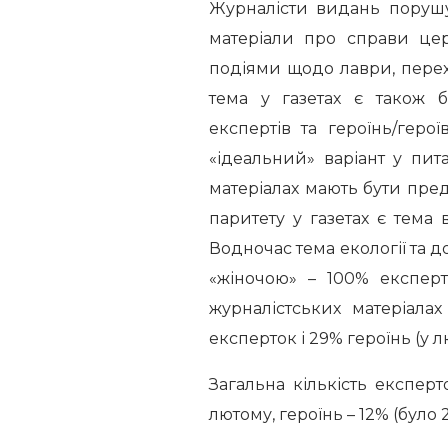
Журналісти видань порушу
матеріали про справи цер
подіями щодо лаври, пере
тема у газетах є також 
експертів та героїнь/геро
«ідеальний» варіант у пит
матеріалах мають бути пред
паритету у газетах є тема 
Водночас тема екології та д
«жіночою» – 100% експерт
журналістських матеріала
експерток і 29% героїнь (у л
Загальна кількість експер
лютому, героїнь – 12% (було 