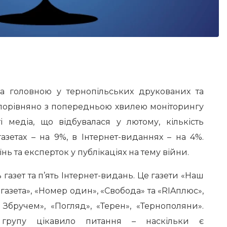
ла головною у тернопільських друкованих та
 порівняно з попередньою хвилею моніторингу
і медіа, що відбувалася у лютому, кількість
азетах – на 9%, в Інтернет-виданнях – на 4%.
нь та експерток у публікаціях на тему війни.
 газет та п’ять Інтернет-видань. Це газети «Наш
газета», «Номер один», «Свобода» та «RIAплюс»,
 Збручем», «Погляд», «Терен», «Тернополяни».
 групу цікавило питання – наскільки є