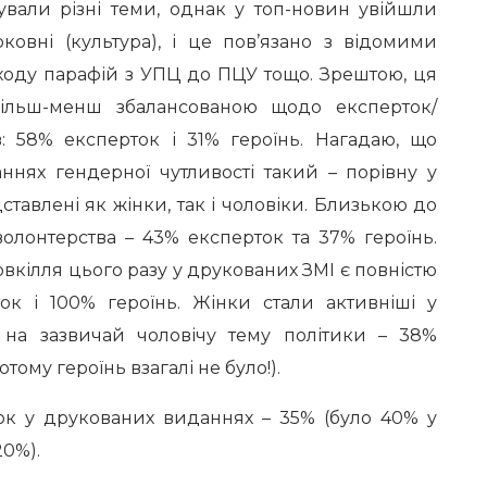
вали різні теми, однак у топ-новин увійшли
ковні (культура), і це пов’язано з відомими
ходу парафій з УПЦ до ПЦУ тощо. Зрештою, ця
більш-менш збалансованою щодо експерток/
їв: 58% експерток і 31% героїнь. Нагадаю, що
аннях гендерної чутливості такий – порівну у
ставлені як жінки, так і чоловіки. Близькою до
волонтерства – 43% експерток та 37% героїнь.
овкілля цього разу у друкованих ЗМІ є повністю
ок і 100% героїнь. Жінки стали активніші у
х на зазвичай чоловічу тему політики – 38%
ютому героїнь взагалі не було!).
ток у друкованих виданнях – 35% (було 40% у
20%).