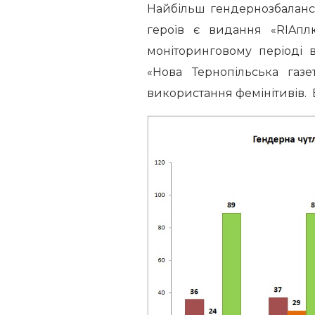
Найбільш гендернозбаланс
героїв є видання «RIAп
моніторинговому періоді 
«Нова Тернопільська газ
використання фемінітивів. Б