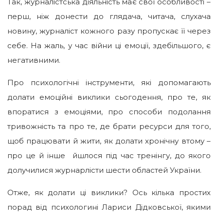
Так, журналістська діяльність має свої особливості –
перш, ніж донести до глядача, читача, слухача
новину, журналіст кожного разу пропускає її через
себе. На жаль, у час війни ці емоції, здебільшого, є
негативними.
Про психологічні інструменти, які допомагають
долати емоційні виклики сьогодення, про те, як
впоратися з емоціями, про способи подолання
тривожність та про те, де брати ресурси для того,
щоб працювати й жити, як долати хронічну втому –
про це й інше йшлося під час тренінгу, до якого
долучилися журнарлісти шести областей України.
Отже, як долати ці виклики? Ось кілька простих
порад від психологині Лариси Дідковської, якими