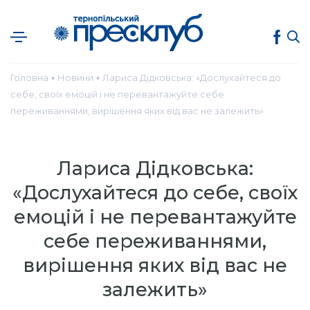
Головна
Новини
Лариса Дідковська: «Дослухайтеся до
●
●
себе, своїх емоцій і не перевантажуйте себе
переживаннями, вирішення яких від вас не залежить»
Лариса Дідковська:
«Дослухайтеся до себе, своїх
емоцій і не перевантажуйте
себе переживаннями,
вирішення яких від вас не
залежить»