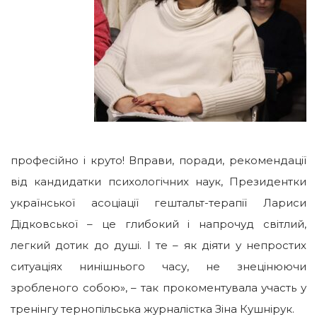
професійно і круто! Вправи, поради, рекомендації
від кандидатки психологічних наук, Президентки
української асоціації гештальт-терапії Лариси
Дідковської – це глибокий і напрочуд світлий,
легкий дотик до душі. І те – як діяти у непростих
ситуаціях нинішнього часу, не знецінюючи
зробленого собою», – так прокоментувала участь у
тренінгу тернопільська журналістка Зіна Кушнірук.