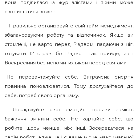
вона поділилася із журналістами і якими може
скористатися кожен.
– Правильно організовуйте свій тайм-менеджмент,
збалансовуючи роботу та відпочинок. Якщо ви
стомлені, не варто перед Різдвом, падаючи з ніг,
готувати 12 страв, бо Різдво і так прийде, як і
Воскресіння без непомитих вікон перед святами.
-Не перевантажуйте себе. Витрачена енергія
повинна поновлюватися. Тому дослухайтеся до
себе, потреб свого організму.
– Досліджуйте свої емоційні прояви замість
бажання змінити себе. Не картайте себе, що
робите щось менше, ніж інші. Зосередьтеся на
своїй роботі, адже це і є ваше місце максимальної