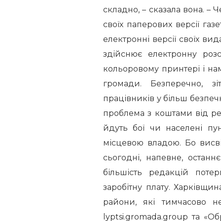
складно, – сказала вона. – 
своїх паперових версії газ
електронні версії своїх вид
здійснює електронну роз
кольоровому принтері і на
громади. Безперечно, з
працівників у більш безпеч
проблема з коштами від рек
йдуть бої чи населені пу
місцевою владою. Бо висві
сьогодні, напевне, останн
більшість редакцій поте
заробітну плату. Харківщин
райони, які тимчасово не
lyptsi.gromada.group та «О