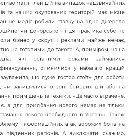
жливо мати план дій на випадок надзвичайних
нів та наших окупованих територій має місце
раніше медіа робили ставку на одне джерело
рційне, чи донорське – і ця практика себе не
коли бізнес у скруті і реклами майже немає,
тно не готовими до такого. А, приміром, наша
едіа, які останніми роками займалися
фінансування, опинилися у набагато кращій
 зауважила, що дуже гостро стоїть для роботи
я, чи залишилися в зоні бойових дій або на
ання приміщень та техніки. «Це часто втрачене,
тнє, а для придбання нового немає не тільки
стачання всього необхідного в Україні». Також
роблему інформаційних атак ворожих ботів на
а південних регіонів. А виключати, скажімо,