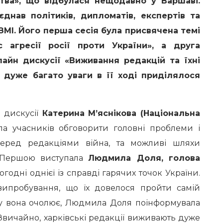
тва», що відбулася нещодавно у Варшаві.
днав політиків, дипломатів, експертів та
ЗМІ. Його перша сесія була присвячена темі
 агресії росії проти України», а друга
айн дискусії «Виживання редакцій та їхні
і дуже багато уваги в її ході приділялося
дискусії
Катерина М’яснікова (Національна
а учасників обговорити головні проблеми і
перед редакціями війна, та можливі шляхи
. Першою виступала
Людмила Доля, голова
огодні однієї із справді гарячих точок України.
випробування, що їх довелося пройти самій
яку вона очолює, Людмила Доля поінформувала
«Звичайно, харківські редакції виживають дуже