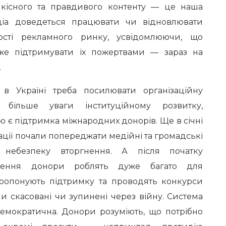
кісного та правдивого контенту — це наша
едіа доведеться працювати чи відновлювати
ості рекламного ринку, усвідомлюючи, що
же підтримувати їх пожертвами — зараз на
.
 в Україні треба посилювати організаційну
и більше уваги інституційному розвитку,
ю є підтримка міжнародних донорів. Ще в січні
ації почали попереджати медійні та громадські
у небезпеку вторгнення. А після початку
гнення донори роблять дуже багато для
пропонують підтримку та проводять конкурси
ули скасовані чи зупинені через війну. Система
емократична. Донори розуміють, що потрібно