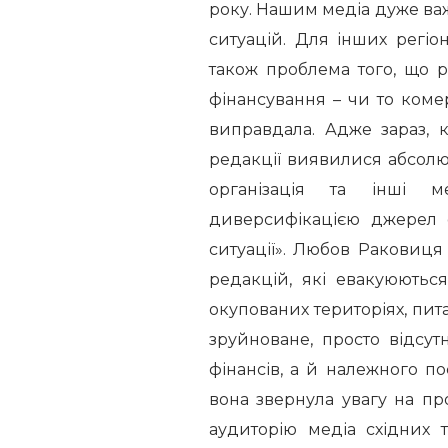
року. Нашим медіа дуже ва
ситуацій. Для інших регіо
також проблема того, що 
фінансування – чи то коме
виправдала. Адже зараз, 
редакції виявилися абсолю
організація та інші м
диверсифікацією джерел 
ситуації». Любов Раковиця
редакцій, які евакуюютьс
окупованих територіях, пит
зруйноване, просто відсу
фінансів, а й належного по
вона звернула увагу на п
аудиторію медіа східних т