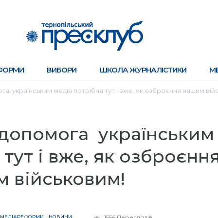
ФОРМИ
ВИБОРИ
ШКОЛА ЖУРНАЛІСТИКИ
М
а українським медіа потрібна тут і вже, як озброєння нашим ві
допомога українським
 тут і вже, як озброєнн
м військовим!
МЕДІАРЕФОРМИ
НОВИНИ
1556 Переглядів