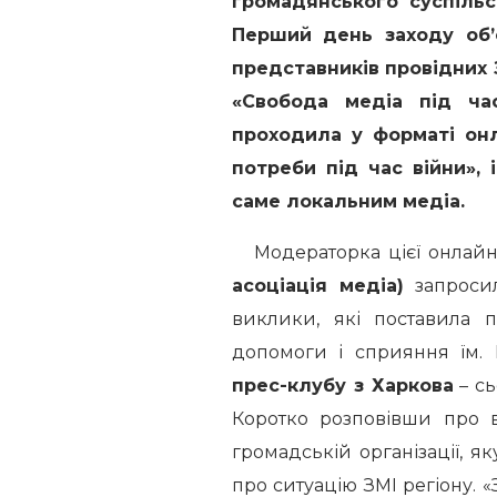
громадянського суспільс
Перший день заходу об’є
представників провідних 
«Свобода медіа під час
проходила у форматі онл
потреби під час війни», 
саме локальним медіа.
Модераторка цієї онлайн 
асоціація медіа)
запросил
виклики, які поставила 
допомоги і сприяння їм
прес-клубу з Харкова
– сь
Коротко розповівши про 
громадській організації, 
про ситуацію ЗМІ регіону. 