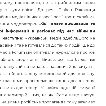
 цьому протистояти, не є прийнятним через
зку з аудиторією. До речі, Любов Раковиця
обода медіа під час агресії росії проти України».
тання модераторки «
Які шляхи виживання та
ої інформації в регіонах під час війни ви
 наступне: «
Українські медіа здебільшого не
х війни та не готувалися до таких подій. Ще до
Media Forum ми опитували журналістів про їхні
табного вторгнення. Виявилося, що більш ніж
 плану дій на випадок надзвичайної ситуації;
лізаційного фонду, можливостей для переїзду,
. У травні ми проведемо ще одне дослідження,
ія виглядає тепер. У найскладнішій ситуації
х територій і тих, на які Росія веде наступ.
 націлена російська пропаганда, тому важливо