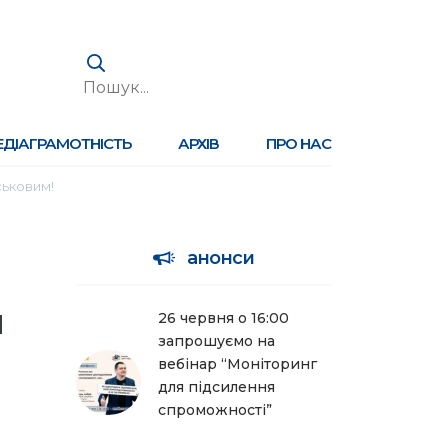
ЕДІАГРАМОТНІСТЬ
АРХІВ
ПРО НАС
йськовим!
анонси
я
26 червня о 16:00
запрошуємо на
вебінар “Моніторинг
для підсилення
спроможності”