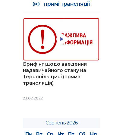
прямі трансляції
Брифінг щодо введення
надзвичайного стану на
Тернопільщині (пряма
трансляція)
23.02.2022
Серпень 2026
Пн
Вт
Ср
Чт
Пт
Сб
Нд