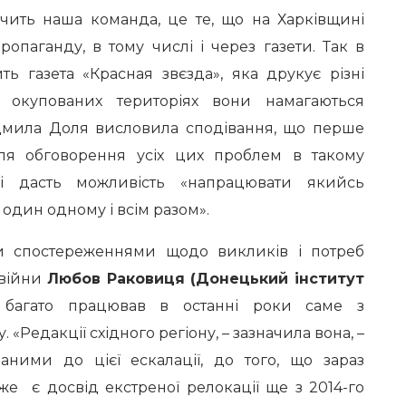
чить наша команда, це те, що на Харківщині
опаганду, в тому числі і через газети. Так в
ь газета «Красная звєзда», яка друкує різні
 окупованих територіях вони намагаються
юдмила Доля висловила сподівання, що перше
для обговорення усіх цих проблем в такому
і дасть можливість «напрацювати якийсь
один одному і всім разом».
 спостереженнями щодо викликів і потреб
війни
Любов Раковиця (Донецький інститут
багато працював в останні роки саме з
 «Редакції східного регіону, – зазначила вона, –
аними до цієї ескалації, до того, що зараз
же є досвід екстреної релокації ще з 2014-го