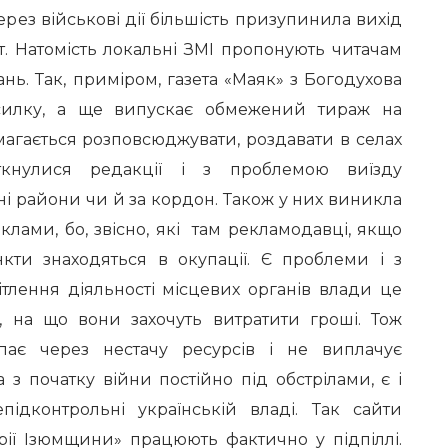
Через військові дії більшість призупинила вихід
ет. Натомість локальні ЗМІ пропонують читачам
ань. Так, приміром, газета «Маяк» з Богодухова
силку, а ще випускає обмежений тираж на
магається розповсюджувати, роздавати в селах
іткнулися редакції і з проблемою виїзду
ні райони чи й за кордон. Також у них виникла
лами, бо, звісно, які там рекламодавці, якщо
нкти знаходяться в окупації. Є проблеми і з
тлення діяльності місцевих органів влади це
є, на що вони захочуть витратити гроші. Тож
рпає через нестачу ресурсів і не виплачує
а з початку війни постійно під обстрілами, є і
підконтрольні українській владі. Так сайти
брії Ізюмщини» працюють фактично у підпіллі.