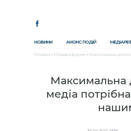
НОВИНИ
АНОНС ПОДІЙ
МЕДІАРЕ
Головна
Медіареформи
Максимальна допомог
●
●
Максимальна 
медіа потрібна
наши
30.04.2022, 23:55