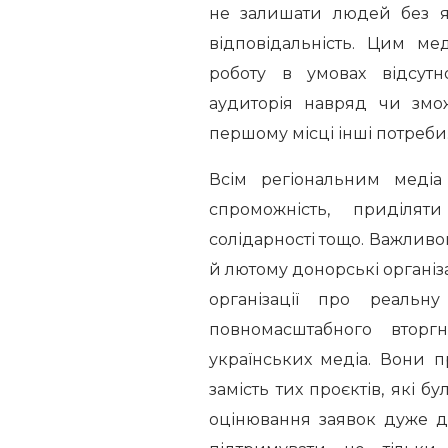
не залишати людей без я
відповідальність. Цим м
роботу в умовах відсутн
аудиторія навряд чи змо
першому місці інші потреби
Всім регіональним медіа
спроможність, приділят
солідарності тощо. Важливо
й лютому донорські організ
організації про реальн
повномасштабного втор
українських медіа. Вони 
замість тих проєктів, які б
оцінювання заявок дуже д