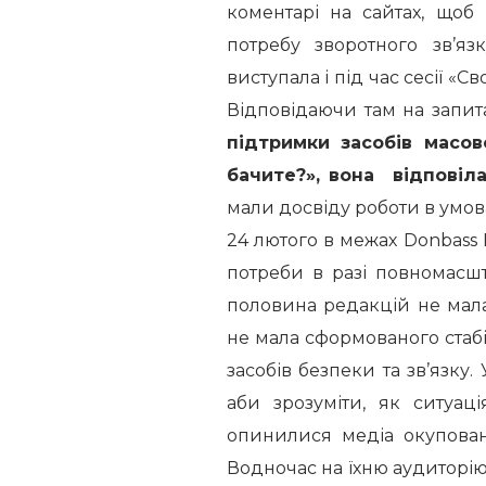
коментарі на сайтах, щоб
потребу зворотного зв’я
виступала і під час сесії «Св
Відповідаючи там на запи
підтримки засобів масов
бачите?», вона відповіла
мали досвіду роботи в умова
24 лютого в межах Donbass 
потреби в разі повномасш
половина редакцій не мала
не мала сформованого стабі
засобів безпеки та зв’язку
аби зрозуміти, як ситуац
опинилися медіа окуповани
Водночас на їхню аудиторію