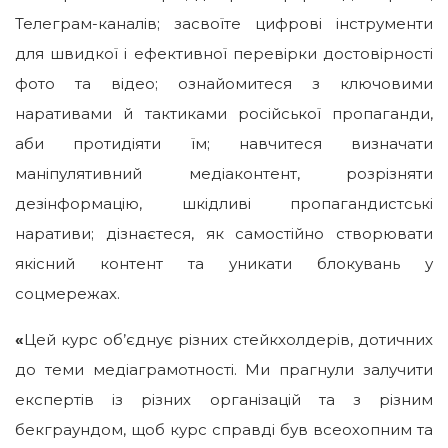
Телеграм-каналів; засвоїте цифрові інструменти
для швидкої і ефективної перевірки достовірності
фото та відео; ознайомитеся з ключовими
наративами й тактиками російської пропаганди,
аби протидіяти їм; навчитеся визначати
маніпулятивний медіаконтент, розрізняти
дезінформацію, шкідливі пропагандистські
наративи; дізнаєтеся, як самостійно cтворювати
якісний контент та уникати блокувань у
соцмережах.
«
Цей курс об’єднує різних стейкхолдерів, дотичних
до теми медіаграмотності. Ми прагнули залучити
експертів із різних організацій та з різним
бекграундом, щоб курс справді був всеохопним та