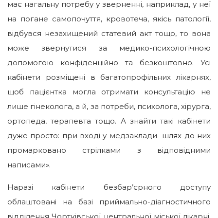
має нагальну потребу у зверненні, наприклад, у неї
на погане самопочуття, кровотеча, якісь патології,
відбувся незахищений статевий акт тощо, то вона
може звернутися за медико-психологічною
допомогою конфіденційно та безкоштовно. Усі
кабінети розміщені в багатопрофільних лікарнях,
щоб пацієнтка могла отримати консультацію не
лише гінеколога, а й, за потреби, психолога, хірурга,
ортопеда, терапевта тощо. А знайти такі кабінети
дуже просто: при вході у медзаклади шлях до них
промарковано стрілками з відповідними
написами».
Наразі кабінети безбар’єрного доступу
облаштовані на базі приймально-діагностичного
відділення Чортківської центральної міської лікарні,