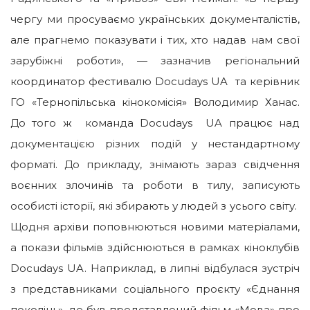
чергу ми просуваємо українських документалістів,
але прагнемо показувати і тих, хто надав нам свої
зарубіжні роботи», — зазначив регіональний
координатор фестивалю Docudays UA та керівник
ГО «Тернопільська кінокомісія» Володимир Ханас.
До того ж команда Docudays UA працює над
документацією різних подій у нестандартному
форматі. До прикладу, знімають зараз свідчення
воєнних злочинів та роботи в тилу, записують
особисті історії, які збирають у людей з усього світу.
Щодня архіви поповнюються новими матеріалами,
а покази фільмів здійснюються в рамках кіноклубів
Docudays UA. Наприклад, в липні відбулася зустріч
з представниками соціального проєкту «Єднання
поколінь», де був представлений фільм «Мова» про