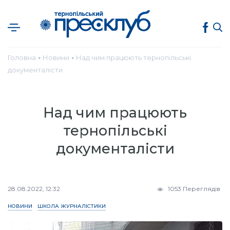
Головна
Новини
Над чим працюють тернопільські
●
●
документалісти
Над чим працюють
тернопільські
документалісти
28.08.2022, 12:32
1053 Переглядів
НОВИНИ
ШКОЛА ЖУРНАЛІСТИКИ