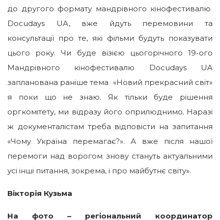
до другого формату мандрівного кінофестивалю
Docudays UA, вже йдуть перемовини та
консультації про те, які фільми будуть показувати
цього року. Чи буде візією цьогорічного 19-ого
Мандрівного кінофестивалю Docudays UA
запланована раніше тема «Новий прекрасний світ»
я поки що не знаю. Як тільки буде рішення
оргкомітету, ми відразу його оприлюднимо. Наразі
ж документалістам треба відповісти на запитання
«Чому Україна перемагає?». А вже після нашої
перемоги над ворогом знову стануть актуальними
усі інші питання, зокрема, і про майбутнє світу».
Вікторія Кузьма
На фото – регіональний координатор