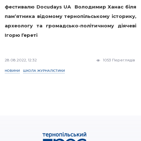
фестивалю Docudays UA Володимир Ханас біля
пам’ятника відомому тернопільському історику,
археологу та громадсько-політичному діячеві
Ігорю Гереті
28.08.2022, 12:32
1053 Переглядів
НОВИНИ
ШКОЛА ЖУРНАЛІСТИКИ