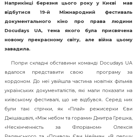
Наприкінці березня цього року у Києві мав
відбутися 19-й Міжнародний фестиваль
документального кіно про права людини
Docudays UA, тема якого була присвячена
новому прекрасному світу, але війна цьому
завадила.
Попри складні обставини команді Docudays UA
вдалося представити свою програму за
кордоном. До неї увійшла частина новітніх фільмів
українських документалістів, які мали показати на
київському фестивалі, що не відбувся.. Серед них
були такі стрічки, як «Плай» режисерки Єви
Джішіашвілі, «Між небом та горами» Дмитра Грешка,
«Нескінченність за Флоріаном» Олексія
Радянського та «Привоз» Єви Нейман. «В першу