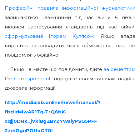
Професійні правила інформаційної журналістики
залишаються незмінними під час війни. Є певні
нюанси застосування стандартів під час війни,
сформульовані Ігорем Кулясом
. Якщо влада
вирішить запровадити якісь обмеження, про це
повідомлять офіційно.
Якщо не маєте що повідомити, дійте
за рецептом
De Correspondent
: порадьте своїм читачам надійні
джерела інформації.
http://medialab.online/news/manual/?
fbclid=IwAR1Tq-TrQ8bK-
xqjj0DHx_jVklBgZBYZYWsiyPSG5PH-
2zmDgnPO1txGT0I