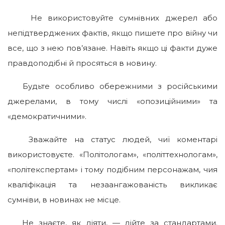
Не використовуйте сумнівних джерел або
непідтверджених фактів, якщо пишете про війну чи
все, що з нею пов’язане. Навіть якщо ці факти дуже
правдоподібні й просяться в новину.
Будьте особливо обережними з російськими
джерелами, в тому числі «опозиційними» та
«демократичними».
Зважайте на статус людей, чиї коментарі
використовуєте. «Політологам», «політтехнологам»,
«політекспертам» і тому подібним персонажам, чия
кваліфікація та незаангажованість викликає
сумніви, в новинах не місце.
Не знаєте, як діяти, — дійте за стандартами.