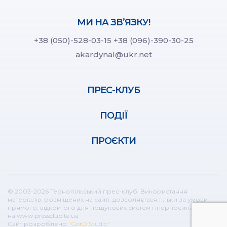
МИ НА ЗВ’ЯЗКУ!
+38 (050)-528-03-15
+38 (096)-390-30-25
akardynal@ukr.net
ПРЕС-КЛУБ
ПОДІЇ
ПРОЄКТИ
© 2003-2026 Тернопільський прес-клуб. Використання
матеріалів, розміщених на сайті, дозволяється тільки за умови
прямого, відкритого для пошукових систем гіперпосилання
на www.pressclub.te.ua
Сайт розроблено
"GorD Studio"