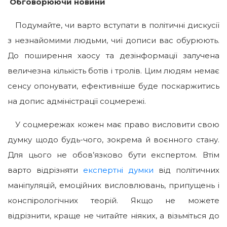
Обговорюючи новини
Подумайте, чи варто вступати в політичні дискусії
з незнайомими людьми, чиї дописи вас обурюють.
До поширення хаосу та дезінформації залучена
величезна кількість ботів і тролів. Цим людям немає
сенсу опонувати, ефективніше буде поскаржитись
на допис адміністрації соцмережі.
У соцмережах кожен має право висловити свою
думку щодо будь-чого, зокрема й воєнного стану.
Для цього не обов’язково бути експертом. Втім
варто відрізняти
експертні думки
від політичних
маніпуляцій, емоційних висловлювань, припущень і
конспірологічних теорій. Якщо не можете
відрізнити, краще не читайте ніяких, а візьміться до