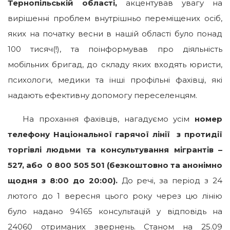
Тернопільській області,
акцентував увагу на
вирішенні проблем внутрішньо переміщених осіб,
яких на початку весни в нашій області було понад
100 тисяч(!), та поінформував про діяльність
мобільних бригад, до складу яких входять юристи,
психологи, медики та інші профільні фахівці, які
надають ефективну допомогу переселенцям.
На прохання фахівців, нагадуємо усім
номер
телефону Національної гарячої лінії з протидії
торгівлі людьми та консультування мігрантів –
527, або 0 800 505 501 (безкоштовно та анонімно
щодня з 8:00 до 20:00).
До речі, за період з 24
лютого до 1 вересня цього року через цю лінію
було надано 94165 консультацій у відповідь на
24060 отриманих звернень. Станом на 25.09