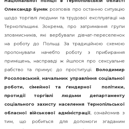
Національної поліції в Тернопільській області
Олександр Буняк
розповів про останню ситуацію
щодо торгівлі людьми та трудової експлуатації на
Тернопільщині. Зокрема, про затримання групи
зловмисників, які вербували дівчат-переселенок
на роботу до Польщі. За традиційною схемою
пропонували начебто роботу з прибирання
приміщень, насправді ж йшлося про сексуальне
рабство та примус до проституції.
Володимир
Росоловський
,
начальник управління соціальної
роботи, сімейної та ґендерної політики,
протидії торгівлі людьми департаменту
соціального захисту населення Тернопільської
обласної військової адміністрації
, ознайомив з
тим, що робиться для допомоги згаданим