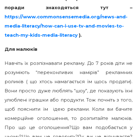
поради знаходяться тут –
https://www.commonsensemedia.org/news-and-
media-literacy/how-can-i-use-tv-and-movies-to-
teach-my-kids-media-literacy
).
Для малюків
Навчіть їх розпізнавати рекламу. До 7 років діти не
розуміють “переконливих намірів” рекламних
роликів ( що хтось намагається їм щось продати).
Вони просто дуже люблять “шоу”, де показують їхні
улюблені іграшки або продукти. Тож почніть з того,
щоб пояснити їм ідею реклами. Коли ви бачите
комерційне оголошення, то розпитайте малюків.
Про що це оголошення?Що вам подобається у
ньому?Що вам це говорить?Як ви це відчуваєте?