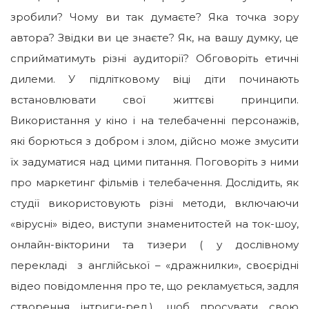
зробили? Чому ви так думаєте? Яка точка зору
автора? Звідки ви це знаєте? Як, на вашу думку, це
сприйматимуть різні аудиторії? Обговоріть етичні
дилеми. У підлітковому віці діти починають
встановлювати свої життєві принципи.
Використання у кіно і на телебаченні персонажів,
які борються з добром і злом, дійсно може змусити
їх задуматися над цими питання. Поговоріть з ними
про маркетинг фільмів і телебачення. Дослідить, як
студії використовують різні методи, включаючи
«вірусні» відео, виступи знаменитостей на ток-шоу,
онлайн-вікторини та тизери ( у дослівному
перекладі з англійської – «дражнилки», своєрідні
відео повідомлення про те, що рекламується, задля
створення інтриги-ред.), щоб просувати свою