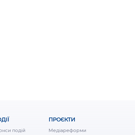
ДІЇ
ПРОЄКТИ
онси подій
Медіареформи