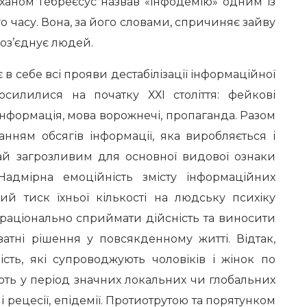
аном Гебреєсус назвав «інфодемію» одним із
 часу. Вона, за його словами, спричиняє зайву
роз’єднує людей.
в себе всі прояви дестабілізації інформаційної
осилилися на початку ХХІ століття: фейкові
інформація, мова ворож­нечі, пропаганда. Разом
анням обсягів інформації, яка виробляється і
рай загрозливим для основної видової ознаки
Надмірна емоційність змісту інформаційних
ий тиск їхньої кількості на людську психіку
 раціонально сприймати дійсність та виносити
атні рішення у повсякденному житті. Відтак,
ість, які супроводжують чоловіків і жінок по
ають у період значних локальних чи глобальних
ні рецесії, епідемії. Протиотрутою та порятунком