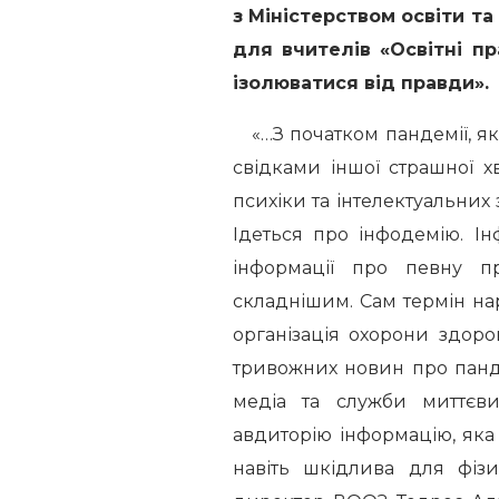
з Міністерством освіти т
для вчителів «Освітні пр
ізолюватися від правди».
«…З початком пандемії, яка
свідками іншої страшної 
психіки та інтелектуальних 
Ідеться про інфодемію. І
інформації про певну п
складнішим. Сам термін на
організація охорони здор
тривожних новин про панде
медіа та служби миттєв
авдиторію інформацію, яка 
навіть шкідлива для фізи