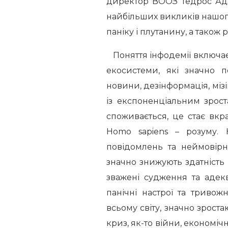
директор ВООЗ Тедрос Адх
найбільших викликів нашого
паніку і плутанину, а також 
Поняття інфодемії включає 
екосистеми, які значно п
новини, дезінформація, міз
із експоненціальним зрост
споживається, це стає вк
Homo sapiens – розуму. 
повідомлень та неймовірн
значно знижують здатність
зважені судження та адекв
панічні настрої та тривожн
всьому світу, значно зрост
криз, як-то війни, економіч