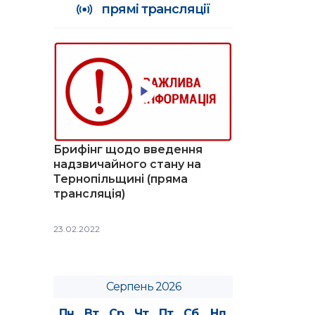
прямі трансляції
Брифінг щодо введення
надзвичайного стану на
Тернопільщині (пряма
трансляція)
23.02.2022
Серпень 2026
Пн
Вт
Ср
Чт
Пт
Сб
Нд