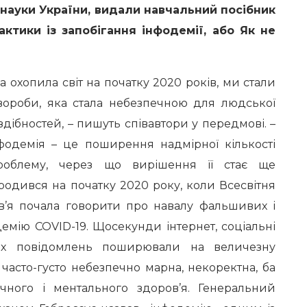
а науки України, видали навчальний посібник
актики із запобігання інфодемії, або Як не
 охопила світ на початку 2020 років, ми стали
хвороби, яка стала небезпечною для людської
здібностей, – пишуть співавтори у передмові. –
нфодемія – це поширення надмірної кількості
ро­блему, через що вирішення її стає ще
родився на початку 2020 року, коли Всесвітня
ов’я почала говорити про навалу фальшивих і
мію COVID-19. Щосекунди інтернет, соціальні
их пові­домлень поширювали на величезну
часто-густо небезпечно марна, некоректна, ба
чного і ментального здоров’я. Генеральний