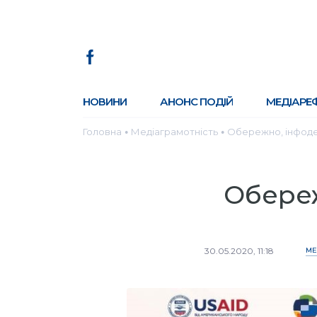
НОВИНИ
АНОНС ПОДІЙ
МЕДІАРЕ
Головна
Медіаграмотність
Обережно, інфоде
●
●
Обереж
30.05.2020, 11:18
МЕ