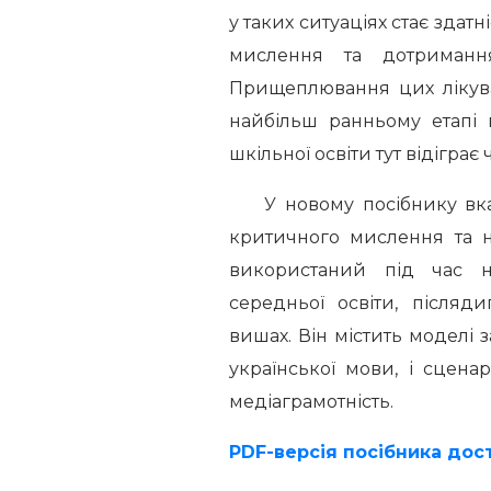
у таких ситуаціях стає зда
мислення та дотримання
Прищеплювання цих лікув
найбільш ранньому етапі 
шкільної освіти тут відігра
У новому посібнику вказ
критичного мислення та н
використаний під час н
середньої освіти, післяди
вишах. Він містить моделі зан
української мови, і сценар
медіаграмотність.
PDF-версія посібника дос