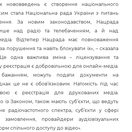
х нововведень є створення національного
ким стала Національна рада України з питань
лення. За новим законодавством, Нацрада
ише над радіо та телебаченням, а й над
едіа. Відтепер Нацрада має повноваження
за порушення та навіть блокувати їх», – сказала
Ще одна важлива зміна – ліцензування та
у реєстрація є добровільною для онлайн-медіа.
за бажанням, можуть подати документи на
нак це не є обов’язковим. Натомість під час
овою є реєстрація для друкованих медіа.
о із Законом, також мають суб’єкти, що ведуть
я радіочастотного спектра, суб’єкти у сфері
а замовлення, провайдери аудіовізуальних
орм спільного доступу до відео».