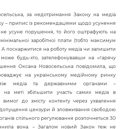
сельська, за недотримання Закону на медіа
ку – припис із рекомендаціями щодо усунення
а не усуне порушення, то його оштрафують на
мінімальної заробітної плати (тобто максимум
. А поскаржитися на роботу медіа чи залишити
 може будь-хто, зателефонувавши на «гарячу
ршення Оксана Новосельська повідомила, що
оваджує на українському медійному ринку
між медіа та державними органами –
є на меті збільшити участь самих медіа в
і вимог до змісту контенту через ухвалення
недопущення цензури й зловживання свободою
рганів спільного регулювання розпочнеться 30
очнила вона. – Загалом новий Закон теж не