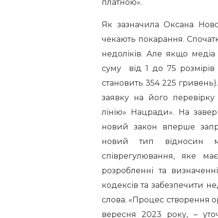
платною».
Як зазначила Оксана Ново
чекають покарання. Спочат
недоліків. Але якщо меді
суму від 1 до 75 розмірів 
становить 354 225 гривень)
заявку на його перевірку
лінію» Нацради». На заве
новий закон вперше запр
новий тип відносин 
співрегулювання, яке ма
розробленні та визначенн
кодексів та забезпечити 
слова. «Процес створення о
вересня 2023 року, – ут