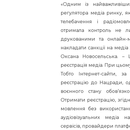
«Одним із найважливіши
регулятора медіа ринку, я
телебачення і радіомов
отримала контроль не л
друкованими та онлайн-м
накладати санкції на медіа 
Оксана Новосельська. – 
реєстрація медіа. При цьом
Тобто Інтернет-сайти, 
реєстрацію до Нацради, од
воєнного стану обов’язк
Отримати реєстрацію, згідн
мовлення без використанн
аудіовізуальних медіа н
сервісів, провайдери платф