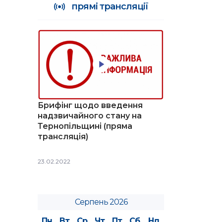
прямі трансляції
Брифінг щодо введення
надзвичайного стану на
Тернопільщині (пряма
трансляція)
23.02.2022
Серпень 2026
Пн
Вт
Ср
Чт
Пт
Сб
Нд