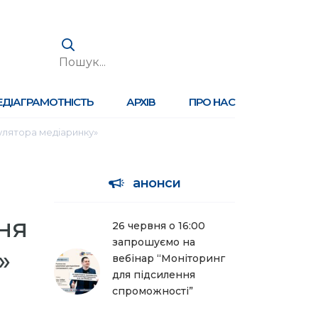
ЕДІАГРАМОТНІСТЬ
АРХІВ
ПРО НАС
улятора медіаринку»
анонси
ня
26 червня о 16:00
запрошуємо на
»
вебінар “Моніторинг
для підсилення
спроможності”