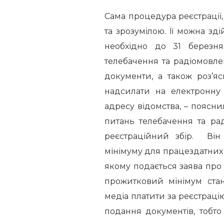
Сама процедура реєстрації
та зрозумілою. Її можна зд
необхідно до 31 березн
телебачення та радіомовле
документи, а також роз’я
надсилати на електронну
адресу відомства, – поясн
питань телебачення та рад
реєстраційний збір. Він
мінімуму для працездатних о
якому подається заява про 
прожитковий мінімум ста
медіа платити за реєстраці
подання документів, тобто