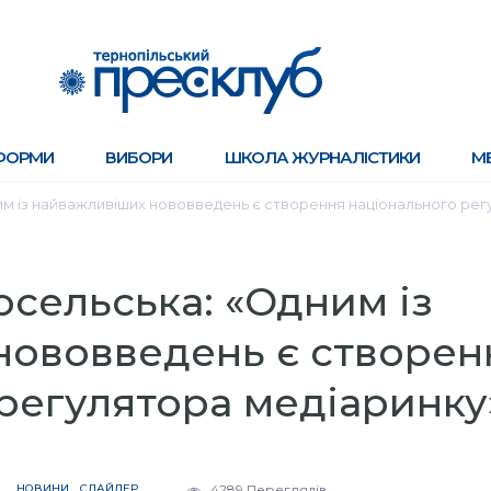
ФОРМИ
ВИБОРИ
ШКОЛА ЖУРНАЛІСТИКИ
М
м із найважливіших нововведень є створення національного рег
сельська: «Одним із
нововведень є створен
регулятора медіаринку
НОВИНИ
СЛАЙДЕР
4289 Переглядів