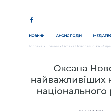
НОВИНИ
АНОНС ПОДІЙ
МЕДІАРЕ
Головна
Новини
Оксана Новосельська: «Одни
●
●
Оксана Ново
найважливіших 
національного 
06.06.2023, 10:43