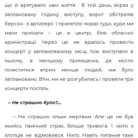
що й врятувало нам життя . В той день, якраз у
заплановану годину виступу, ворог обстріляв
Херсон з артилерії. І прилетіло якраз туди, куди ми
мали приїхати – це в центрі, біля обласної
адміністрації. Через це не вдалось провести
концерт у запланованому місці, тож виступали в
іншому, в меншому приміщенні, де могло
поміститися втричі менше людей, ніж було
заплановано. Втім, ми не розгубились і провели три
концерти поспіль.
–
Не страшно
було?…
– Не страшно тільки мертвим. Але це не був
якийсь панічний страх, більше тривога. І ніхто з
хлопців не відмовився. Ніхто. Навіть питання таке