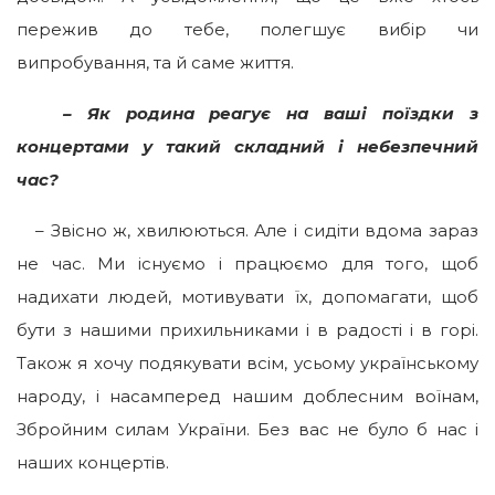
пережив до тебе, полегшує вибір чи
випробування, та й саме життя.
–
Як родина реагує на ваш
і поїздки з
концерт
ами
у такий
складний і небезпечний
час
?
– Звісно ж, хвилюються. Але і сидіти вдома зараз
не час. Ми існуємо і працюємо для того, щоб
надихати людей, мотивувати їх, допомагати, щоб
бути з нашими прихильниками і в радості і в горі.
Також я хочу подякувати всім, усьому українському
народу, і насамперед нашим доблесним воїнам,
Збройним силам України. Без вас не було б нас і
наших концертів.