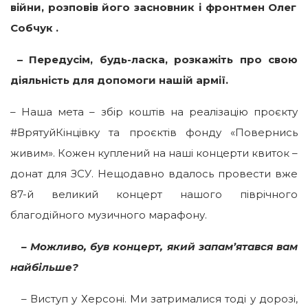
війни
, розповів його
засновник і фронтмен
Олег
Собчук .
– Передусім, будь-ласка, розкажіть про свою
діяльність для допомоги нашій армії.
– Наша мета – збір коштів на реалізацію проєкту
#ВрятуйКінцівку та проєктів фонду «Повернись
живим». Кожен куплений на наші концерти квиток –
донат для ЗСУ. Нещодавно вдалось провести вже
87-й великий концерт нашого піврічного
благодійного музичного марафону.
–
Можливо
,
був концерт
,
який запамʼятався
в
ам
найбільш
е?
– Виступ у Херсоні. Ми затрималися тоді у дорозі,