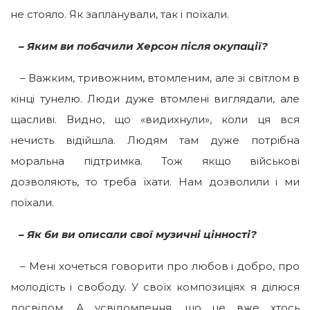
не стояло. Як запланували, так і поїхали.
–
Яким ви побачили Херсон після окупації?
– Важким, тривожним, втомленим, але зі світлом в
кінці тунелю. Люди дуже втомлені виглядали, але
щасливі. Видно, що «видихнули», коли ця вся
нечисть відійшла. Людям там дуже потрібна
моральна підтримка. Тож якщо військові
дозволяють, то треба їхати. Нам дозволили і ми
поїхали.
–
Як
би ви
описали свої музичні цінності?
– Мені хочеться говорити про любов і добро, про
молодість і свободу. У своїх композиціях я ділюся
досвідом. А усвідомлення, що це вже хтось