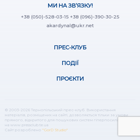
МИ НА ЗВ’ЯЗКУ!
+38 (050)-528-03-15
+38 (096)-390-30-25
akardynal@ukr.net
ПРЕС-КЛУБ
ПОДІЇ
ПРОЄКТИ
© 2003-2026 Тернопільський прес-клуб. Використання
матеріалів, розміщених на сайті, дозволяється тільки за умови
прямого, відкритого для пошукових систем гіперпосилання
на www.pressclub.te.ua
Сайт розроблено
"GorD Studio"