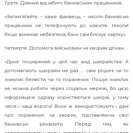
Третє. Дзвінки від нібито банківських працівників
«Запам’ятайте, – каже фахівець, – ніколи банківські
працівники не телефонують до клієнтів. Ніколи!
Якщо виникає небезпека, банк сам блокує картку».
Четверте. Допомога військовим чи хворим діткам
«Дуже поширений у цей час вид шахрайства. А
допомагають шахраям не раз … самі родичі чи то
зниклих безвісти, чи то поранених. Пошук зниклих
не можна робити через соціальні мережі, бо цією
інформацією одразу користаються шахраї, у тому
числі і наші вороги! Вони ж використовують і дані
про поранених чи хворих, підставляючи свої
банківські реквізити. Перед тим, як
перераховувати кошти, перевірте з кількох джерел