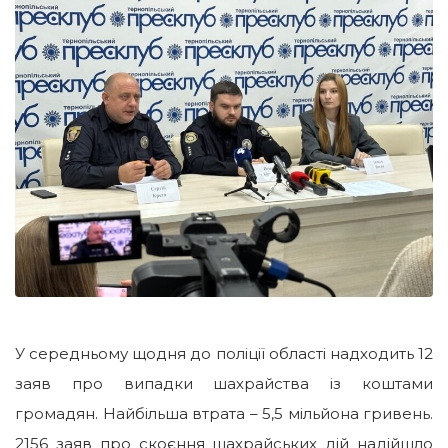
У середньому щодня до поліції області надходить 12
заяв про випадки шахрайства із коштами
громадян. Найбільша втрата – 5,5 мільйона гривень.
2156 заяв про скоєння шахрайських дій надійшло