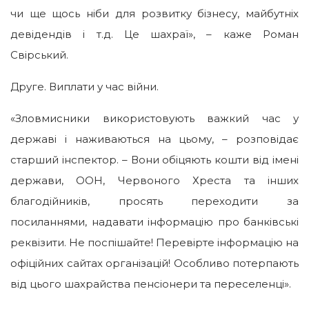
чи ще щось ніби для розвитку бізнесу, майбутніх
девідендів і т.д. Це шахраї», – каже Роман
Свірський.
Друге. Виплати у час війни.
«Зловмисники використовують важкий час у
державі і наживаються на цьому, – розповідає
старший інспектор. – Вони обіцяють кошти від імені
держави, ООН, Червоного Хреста та інших
благодійників, просять переходити за
посиланнями, надавати інформацію про банківські
реквізити. Не поспішайте! Перевірте інформацію на
офіційних сайтах організацій! Особливо потерпають
від цього шахрайства пенсіонери та переселенці».