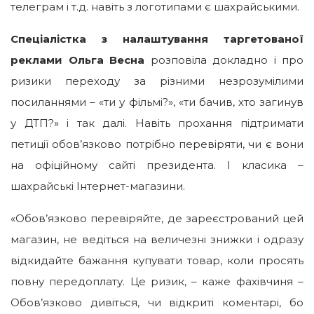
телеграм і т.д. навіть з логотипами є шахрайськими.
Спеціалістка з налаштування таргетованої
реклами Ольга Весна
розповіла докладно і про
ризики переходу за різними незрозумілими
посиланнями – «ти у фільмі?», «ти бачив, хто загинув
у ДТП?» і так далі. Навіть прохання підтримати
петиції обов’язково потрібно перевіряти, чи є вони
на офіційному сайті президента. І класика –
шахрайські Інтернет-магазини.
«Обов’язково перевіряйте, де зареєстрований цей
магазин, не ведіться на величезні знижки і одразу
відкидайте бажання купувати товар, коли просять
повну передоплату. Це ризик, – каже фахівчиня –
Обов’язково дивіться, чи відкриті коментарі, бо