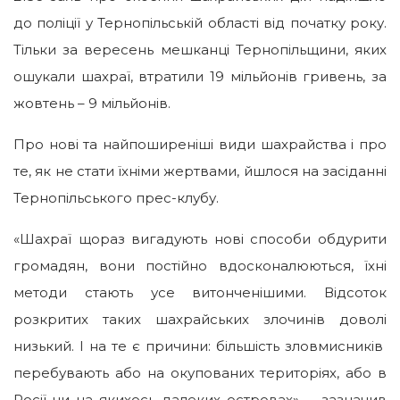
до поліції у Тернопільській області від початку року.
Тільки за вересень мешканці Тернопільщини, яких
ошукали шахраї, втратили 19 мільйонів гривень, за
жовтень – 9 мільйонів.
Про нові та найпоширеніші види шахрайства і про
те, як не стати їхніми жертвами, йшлося на засіданні
Тернопільського прес-клубу.
«Шахраї щораз вигадують нові способи обдурити
громадян, вони постійно вдосконалюються, їхні
методи стають усе витонченішими. Відсоток
розкритих таких шахрайських злочинів доволі
низький. І на те є причини: більшість зловмисників
перебувають або на окупованих територіях, або в
Росії чи на якихось далеких островах», – зазначив