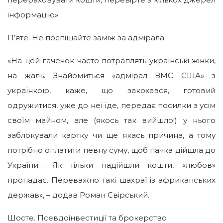
інформацію».
П’яте. Не поспішайте заміж за адмірала
«На цей гачечок часто потраплять українські жінки,
на жаль. Знайомиться «адмірал ВМС США» з
українкою, каже, що закохався, готовий
одружитися, уже до неї їде, передає посилки з усім
своїм майном, але (якось так вийшло!) у нього
заблокували картку чи ще якась причина, а тому
потрібно оплатити певну суму, щоб пачка дійшла до
України… Як тільки надійшли кошти, «любов»
пропадає. Переважно такі шахраї із африканських
держав», – додав Роман Свірський.
Шосте. Псевдоінвестиції та брокерство