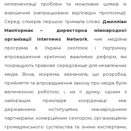
імплементації проблем та можливих шляхів їх
вирішення (напрацьовано відповідні пропозиції).
Серед спікерів першою тримала слово
Джилліан
МакКормак – директорка міжнародної
організації Internews Network
, чия медійна
програма в Україні охоплює і підтримку
впровадження критично важливих реформ, які
покращують правове середовище для незалежних
медіа. Вона, зокрема, зазначила, що розробка,
прийняття та впровадження закону про медіа були
величезною роботою, і, на її думку, одним з
найкращих прикладів координації між
державними інституціями, міжнародними
партнерами, комерційним сектором, організаціями
громадянського суспільства та їхніми експертами,