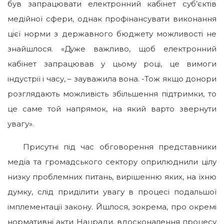
був запрацювати електронний кабінет суб’єктів
медійної сфери, однак профінансувати виконання
цієї норми з державного бюджету можливості не
знайшлося. «Дуже важливо, щоб електронний
кабінет запрацював у цьому році, це вимоги
індустрії і часу, – зауважила вона. -Тож якщо донори
розглядають можливість збільшення підтримки, то
це саме той напрямок, на який варто звернути
увагу».
Присутні під час обговорення представники
медіа та громадського сектору оприлюднили цілу
низку проблемних питань, вирішенню яких, на їхню
думку, слід приділити увагу в процесі подальшої
імплементації закону. Йшлося, зокрема, про окремі
нормативні акти Нацради, вдосконалення процесу