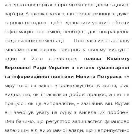
які вона спостерігала протягом своєї досить довгої
кар’єри. А також сказала, що перша річниця є дуже
гарною нагодою, щоб і відзначити успіхи, і зібрати
інформацію про зміни, необхідні для покращення
подальшої імплементації. Про важливість аналізу
імплементації закону говорив у своєму виступі і
один з його співавторів,
голова Комітету
Верховної Ради України з питань гуманітарної
та інформаційної політики Микита Потураєв
. «В
міру того, як закон впроваджується в життя, стає
видно, що, як і наскільки добре працює, а що не
працює і як це виправляти», – зазначив він. Відтак
він звернув увагу на одну з виявлених проблем:
«Ми бачимо, що регулятор залишається фінансово
залежним від виконавчої влади, що неприпустимо