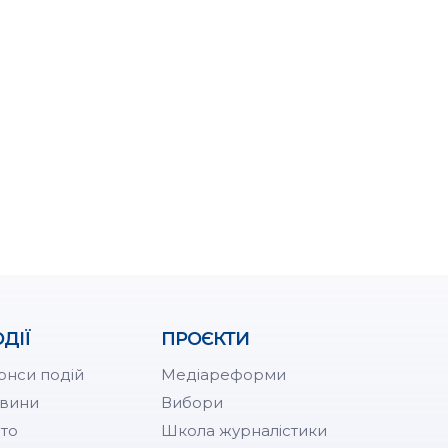
ДІЇ
ПРОЄКТИ
онси подій
Медіареформи
вини
Вибори
то
Школа журналістики