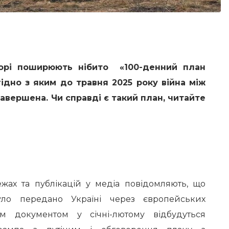
орі поширюють нібито «100-денний план
ідно з яким до травня 2025 року війна між
завершена. Чи справді є такий план, читайте
жах та публікацій у медіа повідомляють, що
уло передано Україні через європейських
м документом у січні-лютому відбудуться