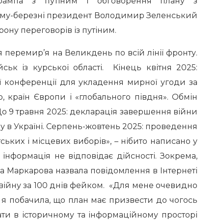
рампа з путіним і обговорення плану з
тому-березні президент Володимир Зеленський
рону переговорів із путіним.
я перемир’я на Великдень по всій лінії фронту.
ськ із курської області. Кінець квітня 2025:
ї конференції для укладення мирної угоди за
 країн Європи і «глобального півдня». Обмін
 До 9 травня 2025: декларація завершення війни
ну в Україні. Серпень-жовтень 2025: проведення
ьких і місцевих виборів», – нібито написано у
інформація не відповідає дійсності. Зокрема,
а Маркарова назвала повідомлення в Інтернеті
війну за 100 днів фейком. «Для мене очевидно
и я побачила, що план має призвести до чогось
ати в історичному та інформаційному просторі