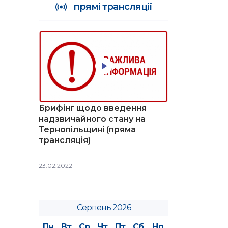
прямі трансляції
Брифінг щодо введення
надзвичайного стану на
Тернопільщині (пряма
трансляція)
23.02.2022
Серпень 2026
Пн
Вт
Ср
Чт
Пт
Сб
Нд