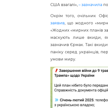
США взагалі»,
– зазначила
по
Окрім того, очільник Оф
заявив
, що жодного «мирно
«Жодних «мирних планів за 1
маскують лише вкиди, які
зазначив Єрмак. Такі вкиди
паніку серед українців, пе
умови миру.