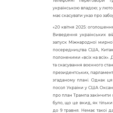
телефонні переговори Т
українською владою; у лю
має скасувати указ про забо
«20 квітня 2025: оголошенн
Виведення українських вій
запуск Міжнародної мирно
посередництва США, Китаю,
полоненими «всіх на всіх».
та скасування воєнного ста
президентських, парламентс
згаданому плані. Однак ця 
посол України у США Оксан
про план Трампа закінчити 
було, що це вкид, як тільк
до 9 травня. Немає такої д