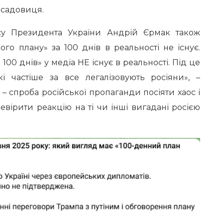
садовиця.
ісу Президента України Андрій Єрмак також
го плану» за 100 днів в реальності не існує.
00 днів» у медіа НЕ існує в реальності. Під це
 частіше за все легалізовують росіяни», –
 – спроба російської пропаганди посіяти хаос і
ревірити реакцію на ті чи інші вигадані росією