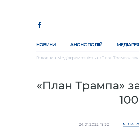
НОВИНИ
АНОНС ПОДІЙ
МЕДІАРЕ
Головна
Медіаграмотність
«План Трампа» закін
●
●
«План Трампа» за
100
24.01.2025, 19:32
МЕДІАГР