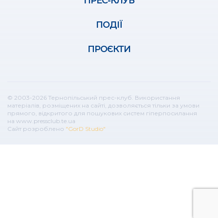
ПРЕС-КЛУБ
ПОДІЇ
ПРОЄКТИ
© 2003-2026 Тернопільський прес-клуб. Використання
матеріалів, розміщених на сайті, дозволяється тільки за умови
прямого, відкритого для пошукових систем гіперпосилання
на www.pressclub.te.ua
Сайт розроблено
"GorD Studio"