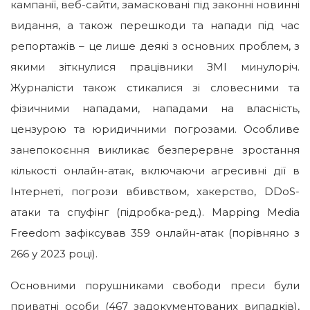
кампанії, веб-сайти, замасковані під законні новинні
видання, а також перешкоди та напади під час
репортажів – це лише деякі з основних проблем, з
якими зіткнулися працівники ЗМІ минулоріч.
Журналісти також стикалися зі словесними та
фізичними нападами, нападами на власність,
цензурою та юридичними погрозами. Особливе
занепокоєння викликає безперервне зростання
кількості онлайн-атак, включаючи агресивні дії в
Інтернеті, погрози вбивством, хакерство, DDoS-
атаки та спуфінг (підробка-ред.). Mapping Media
Freedom зафіксував 359 онлайн-атак (порівняно з
266 у 2023 році).
Основними порушниками свободи преси були
приватні особи (467 задокументованих випадків),