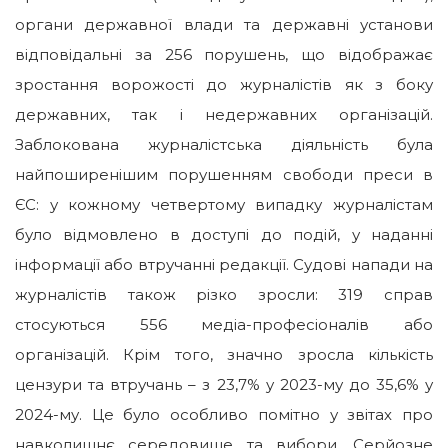
органи державної влади та державні установи
відповідальні за 256 порушень, що відображає
зростання ворожості до журналістів як з боку
державних, так і недержавних організацій.
Заблокована журналістська діяльність була
найпоширенішим порушенням свободи преси в
ЄС: у кожному четвертому випадку журналістам
було відмовлено в доступі до подій, у наданні
інформації або втручанні редакції. Судові напади на
журналістів також різко зросли: 319 справ
стосуються 556 медіа-професіоналів або
організацій. Крім того, значно зросла кількість
цензури та втручань – з 23,7% у 2023-му до 35,6% у
2024-му. Це було особливо помітно у звітах про
навколишнє середовище та вибори. Серйозне