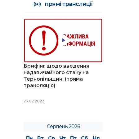
прямі трансляції
Брифінг щодо введення
надзвичайного стану на
Тернопільщині (пряма
трансляція)
23.02.2022
Серпень 2026
Пн
Вт
Ср
Чт
Пт
Сб
Нд