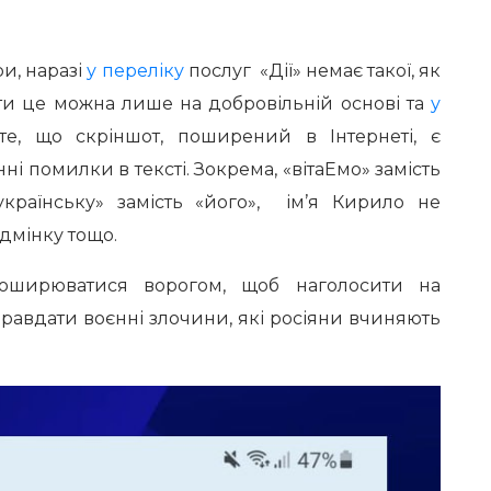
и, наразі
у переліку
послуг «Дії» немає такої, як
ити це можна лише на добровільній основі та
у
те, що скріншот, поширений в Інтернеті, є
нні помилки в тексті. Зокрема, «вітаЕмо» замість
 українську» замість «його», ім’я Кирило не
дмінку тощо.
оширюватися ворогом, щоб наголосити на
иправдати воєнні злочини, які росіяни вчиняють