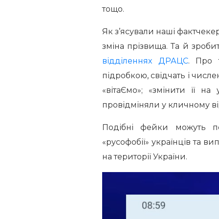
тощо.
Як з’ясували наші фактчекер
зміна прізвища. Та й зроб
відділеннях ДРАЦС
. Про 
підробкою, свідчать і числе
«вітаЄмо»; «змінити її на
провідміняли у кличному ві
Подібні фейки можуть п
«русофобії» українців та в
на території України.