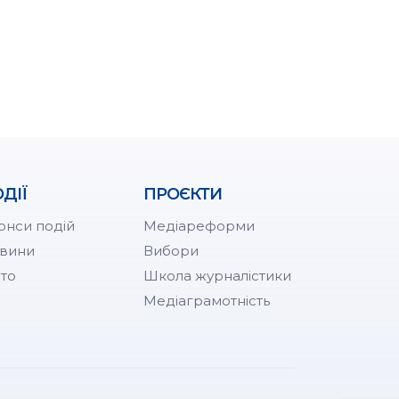
ДІЇ
ПРОЄКТИ
онси подій
Медіареформи
вини
Вибори
то
Школа журналістики
Медіаграмотність