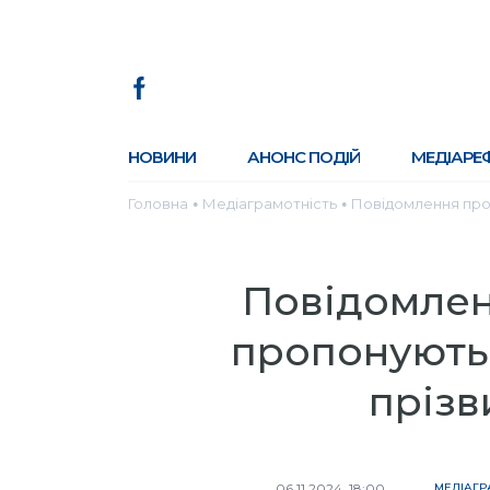
НОВИНИ
АНОНС ПОДІЙ
МЕДІАРЕ
Головна
Медіаграмотність
Повідомлення про 
●
●
Повідомленн
пропонують 
прізв
06.11.2024, 18:00
МЕДІАГР