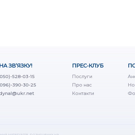
НА ЗВ’ЯЗКУ!
ПРЕС-КЛУБ
ПО
(050)-528-03-15
Послуги
Ан
(096)-390-30-25
Про нас
Но
dynal@ukr.net
Контакти
Фо
ння матеріалів, розміщених на