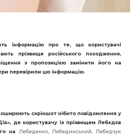
ть інформацію про те, що користувачі
мають прізвище російського походження,
іщення з пропозицією замінити його на
ери перевірили цю інформацію.
 поширюють скріншот нібито повідомлення у
Дія», де користувачу із прізвищем Лебєдєв
ого на
Лебеденко, Лебединський, Лебедчук