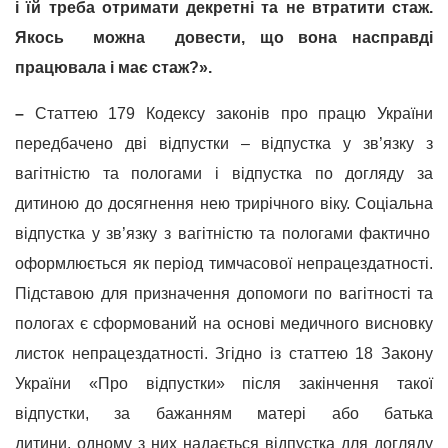
і їй треба отримати декретні та не втратити стаж.
Якось можна довести, що вона насправді
працювала і має стаж?».
–
Статтею 179 Кодексу законів про працю України
передбачено дві відпустки – відпустка у зв’язку з
вагітністю та пологами і відпустка по догляду за
дитиною до досягнення нею трирічного віку.
С
оціальна
відпустка
у зв’язку з вагітністю та пологами фактично
оформлюється як період тимчасової непрацездатності.
П
ідставою для призначення допомоги по вагітності та
пологах є сформований на основі медичного висновку
листок непрацездатності. Згідно із статтею 18 Закону
України «Про відпустки» після закінчення такої
відпустки, за бажанням матері або батька
дитини, одному з них надається відпустка для догляду