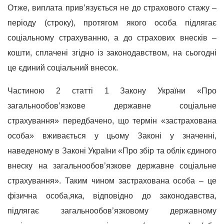
Отже, виплата прив’язується не до
страхового стажу –
періоду (строку), протягом якого особа підлягає
соціальному страхуванню, а до страхових внесків –
кошти, сплачені згідно із законодавством, на сьогодні
це єдиний соціальний внесок.
Частиною 2 статті 1 Закону України «Про
загальнообов’язкове державне соціальне
страхування» передбачено, що термін «застрахована
особа» вживається у цьому Законі у значенні,
наведеному в Законі України «Про збір та облік єдиного
внеску на загальнообов’язкове державне соціальне
страхування». Таким чином застрахована особа – це
фізична особа,яка, відповідно до законодавства,
підлягає загальнообов’язковому державному