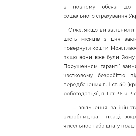
в повному обсязі до Ф
соціального страхування Укр
Отже, якщо ви звільнили з
шість місяців з дня зак
повернути кошти. Можливост
якщо вони вже були йому 
Порушенням гарантії зайн
частковому безробіттю п
передбачених п. 1 ст. 40 (к
роботодавця), п. 1 ст. 36, ч. 3 
– звільнення за ініціати
виробництва і праці, зокр
чисельності або штату праці