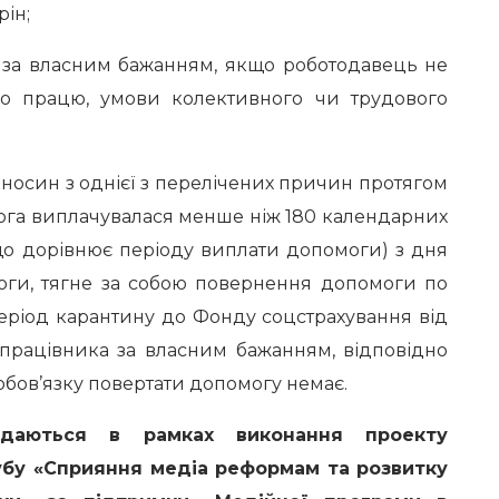
рін;
за власним бажанням, якщо роботодавець не
ро працю, умови колективного чи трудового
осин з однієї з перелічених причин протягом
ога виплачувалася менше ніж 180 календарних
що дорівнює періоду виплати допомоги) з дня
оги, тягне за собою повернення допомоги по
період карантину до Фонду соцстрахування від
і працівника за власним бажанням, відповідно
, обов’язку повертати допомогу немає.
надаються в рамках виконання проекту
убу «Сприяння медіа реформам та розвитку