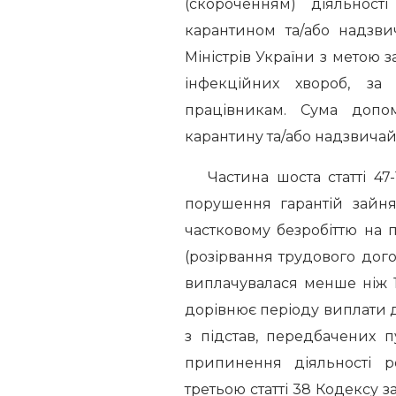
(скороченням) діяльност
карантином та/або надзви
Міністрів України з метою
інфекційних хвороб, за
працівникам. Сума допо
карантину та/або надзвичай
Частина шоста статті 47-
порушення гарантій зайня
частковому безробіттю на п
(розірвання трудового дог
виплачувалася менше ніж 1
дорівнює періоду виплати 
з підстав, передбачених пу
припинення діяльності ро
третьою статті 38 Кодексу 