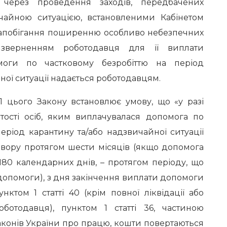
і через проведення заходів, передбачених
чайною ситуацією, встановленими Кабінетом
 запобігання поширенню особливо небезпечних
 зверненням роботодавця для її виплати
моги по частковому безробіттю на період
ної ситуації надається роботодавцям.
1 цього Закону встановлює умову, що «у разі
тості осіб, яким виплачувалася допомога по
еріод карантину та/або надзвичайної ситуації
овору протягом шести місяців (якщо допомога
80 календарних днів, – протягом періоду, що
допомоги), з дня закінчення виплати допомоги
нктом 1 статті 40 (крім повної ліквідації або
ботодавця), пунктом 1 статті 36, частиною
законів України про працю, кошти повертаються