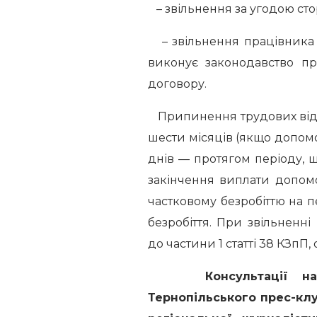
– звільнення за угодою сто
– звільнення працівника 
виконує законодавство п
договору.
Припинення трудових відн
шести місяців (якщо допом
днів — протягом періоду, 
закінчення виплати допом
частковому безробіттю на 
безробіття. При звільненн
до частини 1 статті 38 КЗпП
Консультації 
Тернопільського прес-кл