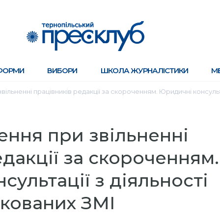
ФОРМИ
ВИБОРИ
ШКОЛА ЖУРНАЛІСТИКИ
М
ільненні працівників редакції за скороченням. Юридичні консульт
ння при звільненні
едакції за скороченням.
сультації з діяльності
кованих ЗМІ