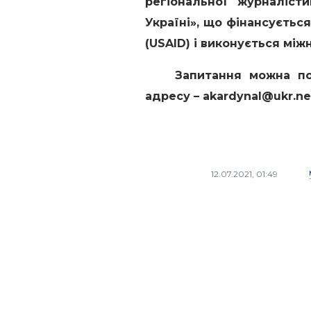
регіональної журналіст
Україні», що фінансуєть
(USAID) і виконується між
Запитання можна попе
адресу – akardynal@ukr.ne
12.07.2021, 01:49