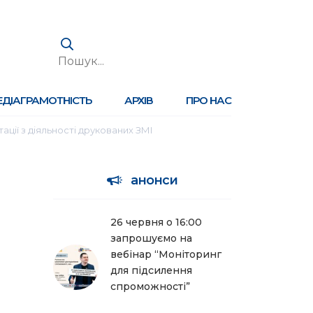
ЕДІАГРАМОТНІСТЬ
АРХІВ
ПРО НАС
ації з діяльності друкованих ЗМІ
анонси
26 червня о 16:00
запрошуємо на
вебінар “Моніторинг
для підсилення
спроможності”