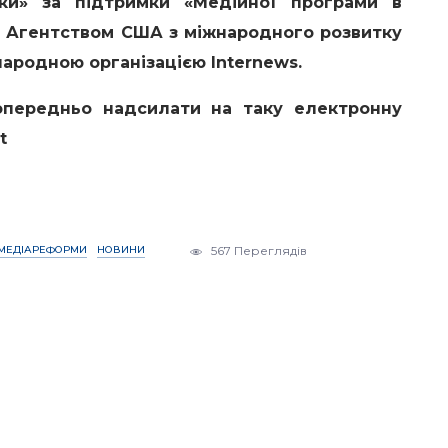
ики» за підтримки «Медійної програми в
ся Агентством США з міжнародного розвитку
народною організацією Internews.
редньо надсилати на таку електронну
t
МЕДІАРЕФОРМИ
НОВИНИ
567 Переглядів