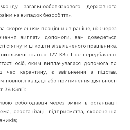
онду загальнообов’язкового державного
аїни на випадок безробіття».
а скороченням працівників раніше, ніж через
інчення виплати допомоги, вам доведеться
і стягнути ці кошти зі звільненого працівника,
виплачені, статтею 127 КЗпП не передбачено.
ятості осіб, яким виплачувалася допомога по
ід час карантину, є звільнення з підстав,
рім повної ліквідації або припинення діяльності
ст. 38 КЗпП:
вою роботодавця через зміни в організації
ема, реорганізації підприємства, скорочення
вників;