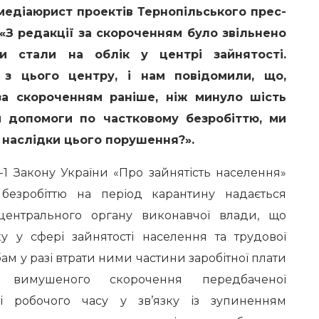
медіаюрист проектів Тернопільського прес-
«З редакції за скороченням було звільнено
ни стали на облік у центрі зайнятості.
з цього центру, і нам повідомили, що,
за скороченням раніше, ніж минуло шість
м допомоги по частковому безробіттю, ми
 наслідки цього порушення?».
-1 Закону України «Про зайнятість населення»
безробіттю на період карантину надається
центрального органу виконавчої влади, що
ку у сфері зайнятості населення та трудової
бам у разі втрати ними частини заробітної плати
 вимушеного скорочення передбаченої
ті робочого часу у зв’язку із зупиненням