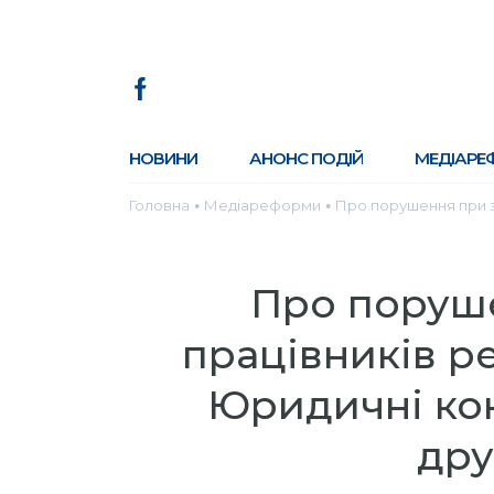
НОВИНИ
АНОНС ПОДІЙ
МЕДІАРЕ
Головна
Медіареформи
Про порушення при зв
●
●
Про поруше
працівників р
Юридичні кон
дру