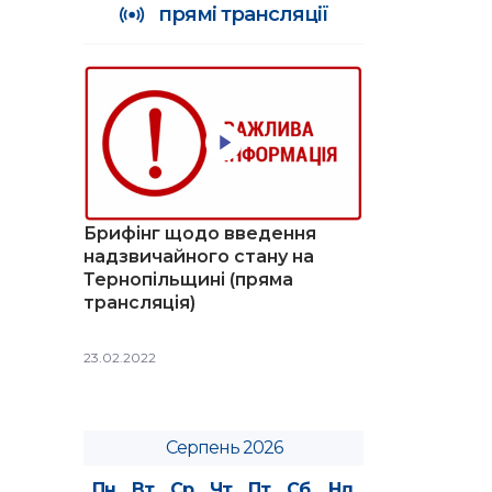
прямі трансляції
Брифінг щодо введення
надзвичайного стану на
Тернопільщині (пряма
трансляція)
23.02.2022
Серпень 2026
Пн
Вт
Ср
Чт
Пт
Сб
Нд