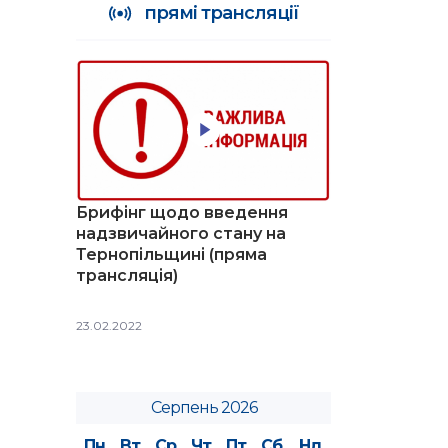
прямі трансляції
Брифінг щодо введення
надзвичайного стану на
Тернопільщині (пряма
трансляція)
23.02.2022
Серпень 2026
Пн
Вт
Ср
Чт
Пт
Сб
Нд