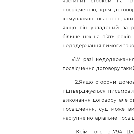
частини) строком на тр
посвідченню, крім догово
комунальної власності, яки
якщо він укладений за р
більше ніж на п’ять років
недодержання вимоги закон
«1.У разі недодержання 
посвідчення договору такий
2.Якщо сторони домовили
підтверджується письмови
виконання договору, але од
посвідчення, суд може ви
наступне нотаріальне посві
Крім того ст.794 ЦКУ 