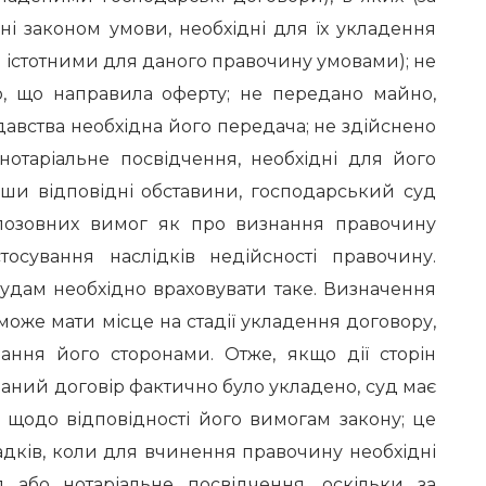
ні законом умови, необхідні для їх укладення
ма істотними для даного правочину умовами); не
, що направила оферту; не передано майно,
авства необхідна його передача; не здійснено
нотаріальне посвідчення, необхідні для його
вши відповідні обставини, господарський суд
 позовних вимог як про визнання правочину
тосування наслідків недійсності правочину.
удам необхідно враховувати таке. Визначення
оже мати місце на стадії укладення договору,
ання його сторонами. Отже, якщо дії сторін
ваний договір фактично було укладено, суд має
я щодо відповідності його вимогам закону; це
адків, коли для вчинення правочину необхідні
 або нотаріальне посвідчення, оскільки за