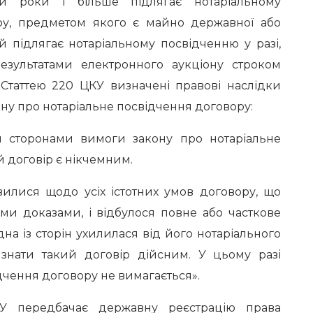
и роки і більше підлягає нотаріальному
ру, предметом якого є майно державної або
й підлягає нотаріальному посвідченню у разі,
езультатами електронного аукціону строком
. Статтею 220 ЦКУ визначені правові наслідки
у про нотаріальне посвідчення договору:
сторонами вимоги закону про нотаріальне
 договір є нікчемним.
ся щодо усіх істотних умов договору, що
ми доказами, і відбулося повне або часткове
на із сторін ухилилася від його нотаріального
знати такий договір дійсним. У цьому разі
дчення договору не вимагається».
передбачає державну реєстрацію права