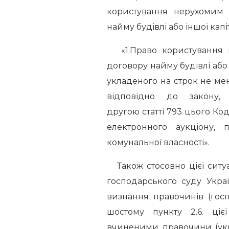
користування нерухомим 
найму будівлі або іншої кап
«1.Право користування н
договору найму будівлі або 
укладеного на строк не мен
відповідно до закону,
другою статті 793 цього Ко
електронного аукціону,
комунальної власності».
Також стосовно цієї ситу
господарського суду Укра
визнання правочинів (гос
шостому пункту 2.6. ціє
вчиненими правочини (укл