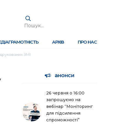
ЕДІАГРАМОТНІСТЬ
АРХІВ
ПРО НАС
 друкованих ЗМІ
анонси
у
26 червня о 16:00
запрошуємо на
вебінар “Моніторинг
для підсилення
спроможності”