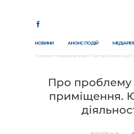
НОВИНИ
АНОНС ПОДІЙ
МЕДІАРЕ
Головна
Медіареформи
Про проблему з дого
●
●
Про проблему 
приміщення. Ю
діяльнос
15.02.2021, 14:01