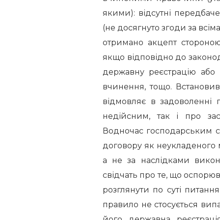
якими): відсутні передбаче
(не досягнуто згоди за всі
отримано акцепт стороною
якщо відповідно до законод
державну реєстрацію або 
вчинення, тощо. Встанови
відмовляє в задоволенні
недійсним, так і про зас
Водночас господарським с
договору як неукладеного м
а не за наслідками викон
свідчать про те, що оспорю
розглянути по суті питанн
правило не стосується вип
його державна реєстрація