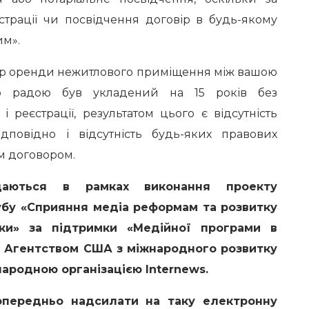
єстрації чи посвідчення договір в будь-якому
им».
р оренди нежитлового приміщення між вашою
ою радою був укладений на 15 років без
і реєстрації, результатом цього є відсутність
дповідно і відсутність будь-яких правових
им договором.
ться в рамках виконання проекту
убу «Сприяння медіа реформам та розвитку
ики» за підтримки «Медійної програми в
ся Агентством США з міжнародного розвитку
народною організацією Internews.
редньо надсилати на таку електронну