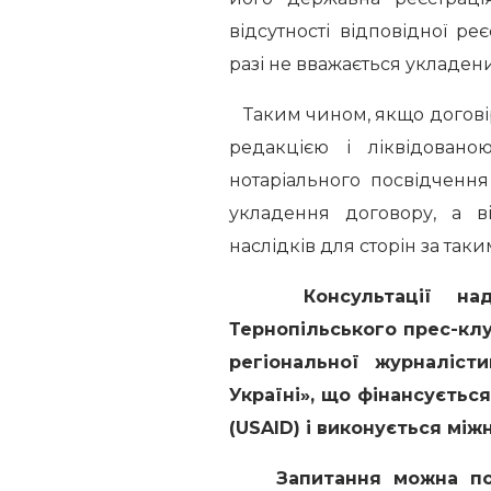
відсутності відповідної ре
разі не вважається укладен
Таким чином, якщо догові
редакцією і ліквідован
нотаріального посвідчення 
укладення договору, а ві
наслідків для сторін за так
Консультації надаю
Тернопільського прес-кл
регіональної журналіст
Україні», що фінансуєть
(USAID) і виконується між
Запитання можна попе