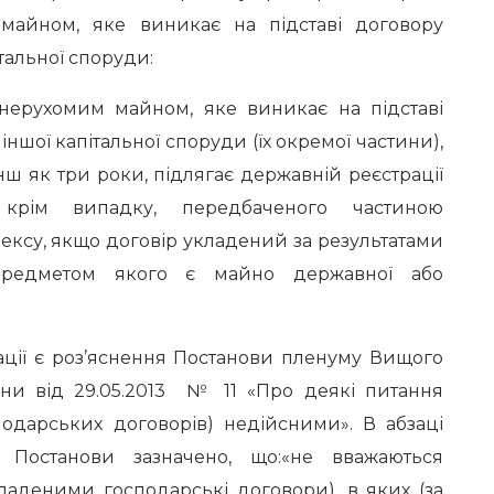
майном, яке виникає на підставі договору
італьної споруди:
ерухомим майном, яке виникає на підставі
іншої капітальної споруди (їх окремої частини),
ш як три роки, підлягає державній реєстрації
 крім випадку, передбаченого частиною
дексу, якщо договір укладений за результатами
 предметом якого є майно державної або
ації є роз’яснення Постанови пленуму Вищого
їни від 29.05.2013 № 11 «Про деякі питання
подарських договорів) недійсними». В абзаці
ї Постанови зазначено, що:«не вважаються
аденими господарські договори), в яких (за