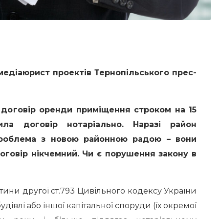
медіаюрист проектів Тернопільського прес-
договір оренди приміщення строком на 15
ила договір нотаріально. Наразі район
 проблема з новою районною радою – вони
оговір нікчемний. Чи є порушення закону в
ини другої ст.793 Цивільного кодексу України
будівлі або іншої капітальної споруди (їх окремої