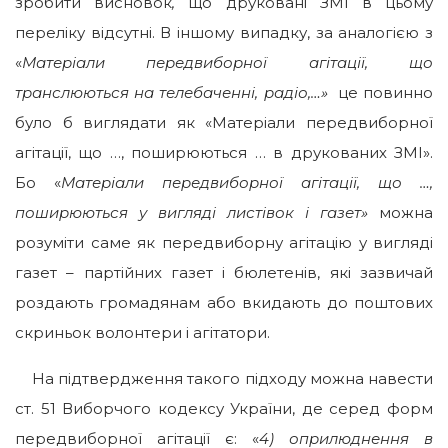
зробити висновок
,
що друковані ЗМІ в цьому
переліку відсутні. В іншому випадку, за аналогією з
«
Матеріали передвиборної агітації, що
транслюються на телебаченні, радіо,…»
це повинно
було б виглядати як «Матеріали передвиборної
агітації, що …, поширюються … в друкованих ЗМІ».
Бо «
Матеріали передвиборної агітації, що …,
поширюються у вигляді листівок і газет»
можна
розуміти саме як передвиборну агітацію у вигляді
газет – партійних газет і бюлетенів, які зазвичай
роздають громадянам або вкидають до поштових
скриньок волонтери і агітатори.
На підтвердження такого підходу можна навести
ст. 51 Виборчого кодексу України, де серед форм
передвиборної агітації є: «
4) оприлюднення в