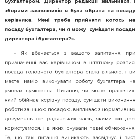
бухгалтером. Директор редакції звільнився, і
зборами засновників я була обрана на посаду
керівника. Мені треба прийняти когось на
посаду бухгалтера, чи я можу суміщати посади
директора і бухгалтера?».
– Як вбачається з вашого запитання, при
призначенні вас керівником в штатному розписі
посада головного бухгалтера стала вільною, і ви
маєте намір виконувати роботу бухгалтера на
умовах суміщення. Питання, чи може працівник,
який обіймає керівну посаду, суміщати виконання
роботи за іншою посадою, випливає з нормативних
документів ще радянських часів, якими ми досі
користуємося, і в яких існували певні обмеження.
Те, що такі питання виникають, засвідчує і лист