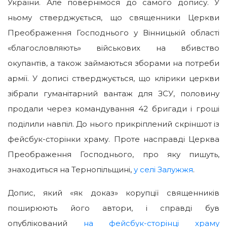
України. Але повернімося до самого допису. У
ньому стверджується, що священники Церкви
Преображення Господнього у Вінницькій області
«благословляють» військових на вбивство
окупантів, а також займаються зборами на потреби
армії. У дописі стверджується, що клірики церкви
зібрали гуманітарний вантаж для ЗСУ, половину
продали через командування 42 бригади і гроші
поділили навпіл. До нього прикріплений скріншот із
фейсбук-сторінки храму. Проте насправді Церква
Преображення Господнього, про яку пишуть,
знаходиться на Тернопільщині,
у селі Залужжя
.
Допис, який «як доказ» корупції священників
поширюють його автори, і справді був
опублікований
на фейсбук-сторінці храму