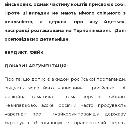
військових, однак частину коштів присвоює собі.
Проте ці вигадки не мають нічого спільного з
реальністю, а церква, про яку йдеться,
насправді розташована на Тернопільщині. Далі
розповідаємо детальніше.
ВЕРДИКТ: ФЕЙК
ДОКАЗИ І АРГУМЕНТАЦІЯ:
Про те, що допис є вкидом російської пропаганди,
свідчить мова його написання – російська. А
релігійна тематика і тема корупції вибрані
невипадково, адже росіяни часто просувають
наративи про «найкорумпованішу державу
Україну» і «бісовщину» в православній церкві