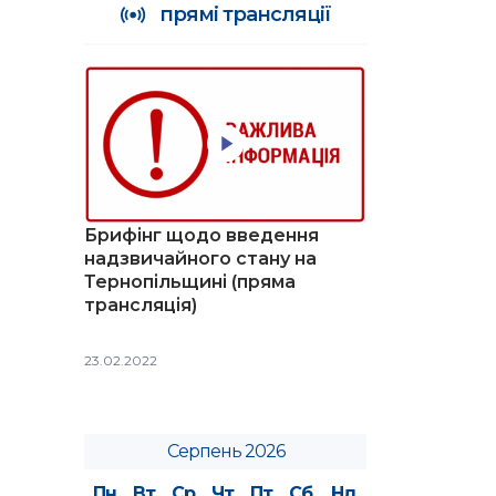
прямі трансляції
Брифінг щодо введення
надзвичайного стану на
Тернопільщині (пряма
трансляція)
23.02.2022
Серпень 2026
Пн
Вт
Ср
Чт
Пт
Сб
Нд