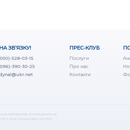
НА ЗВ’ЯЗКУ!
ПРЕС-КЛУБ
ПО
(050)-528-03-15
Послуги
Ан
(096)-390-30-25
Про нас
Но
dynal@ukr.net
Контакти
Фо
ння матеріалів, розміщених на
ритого для пошукових систем