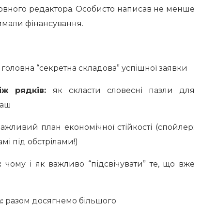
овного редактора. Особисто написав не менше
римали фінансування.
:
головна “секретна складова” успішної заявки
іж рядків:
як скласти словесні пазли для
раш
ажливий план економічної стійкості (спойлер:
мі під обстрілами!)
ь:
чому і як важливо “підсвічувати” те, що вже
а:
разом досягнемо більшого