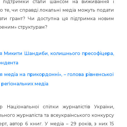
ї підтримки стали шансом на виживання і
 те, чи справді локальні медіа можуть подати
рати грант? Чи доступна ця підтримка новим
іреним» структурам?
орія Микити Шандиби, колишнього пресофіцера,
пондента
 медіа на прикордонні», – голова рівненської
 регіональних медіа
р Національної спілки журналістів України,
ьного журналіста та всеукраїнського конкурсу
ерт, автор 6 книг. У медіа – 29 років, з них 15