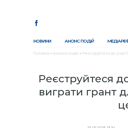
НОВИНИ
АНОНС ПОДІЙ
МЕДІАРЕ
Головна
Анонси подій
Реєструйтеся до участі
●
●
Реєструйтеся до
виграти грант д
ц
23.07.2025, 13:34