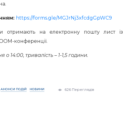
на.
анням:
https://forms.gle/MGJrNj3xfcdgGpWC9
ики отримають на електронну пошту лист із
ZOOM-конференції.
о 14:00, тривалість – 1-1,5 години.
АНОНСИ ПОДІЙ
НОВИНИ
626 Переглядів