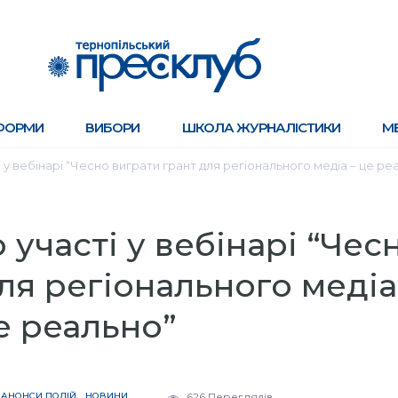
ФОРМИ
ВИБОРИ
ШКОЛА ЖУРНАЛІСТИКИ
М
 у вебінарі “Чесно виграти грант для регіонального медіа – це ре
 участі у вебінарі “Чес
ля регіонального медіа
е реально”
АНОНСИ ПОДІЙ
НОВИНИ
626 Переглядів