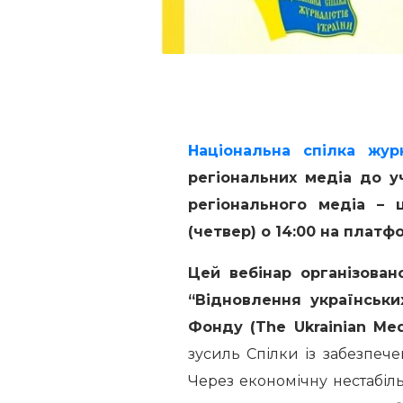
Національна спілка жур
регіональних медіа до у
регіонального медіа – 
(четвер) о 14:00 на платф
Цей вебінар організова
“Відновлення українськи
Фонду (The Ukrainian Me
зусиль Спілки із забезпече
Через економічну нестабіл