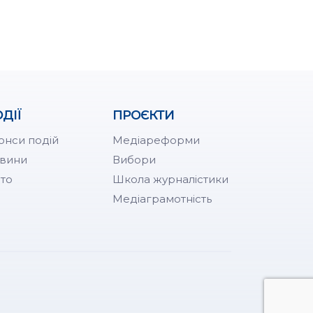
ДІЇ
ПРОЄКТИ
онси подій
Медіареформи
вини
Вибори
то
Школа журналістики
Медіаграмотність