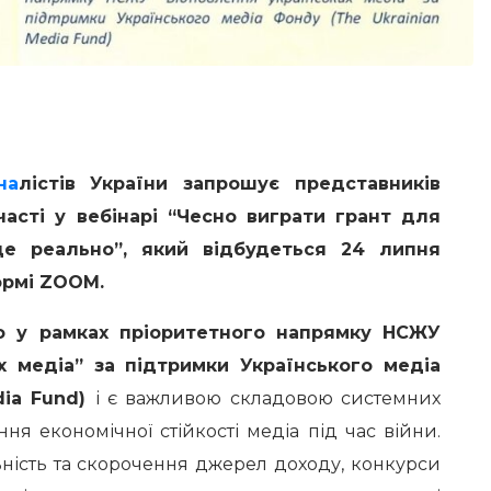
на
лістів України запрошує представників
часті у вебінарі “Чесно виграти грант для
це реально”, який відбудеться 24 липня
ормі ZOOM.
но у рамках пріоритетного напрямку НСЖУ
х медіа” за підтримки Українського медіа
dia Fund)
і є важливою складовою системних
ння економічної стійкості медіа під час війни.
ьність та скорочення джерел доходу, конкурси