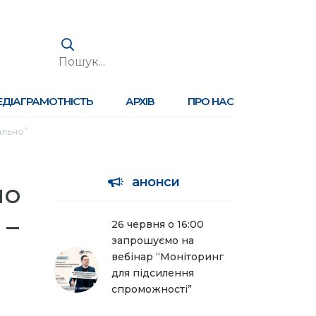
ЕДІАГРАМОТНІСТЬ
АРХІВ
ПРО НАС
ально”
анонси
но
 –
26 червня о 16:00
запрошуємо на
вебінар “Моніторинг
для підсилення
спроможності”