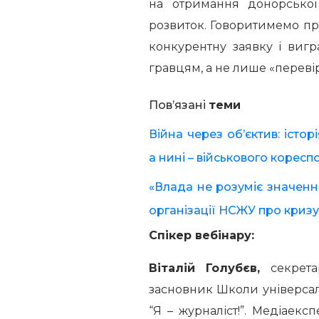
на отримання донорсько
розвиток. Говоритимемо про
конкурентну заявку і виг
гравцям, а не лише «перев
Пов’язані
теми
Війна через об’єктив: іст
а нині – військового корес
«Влада не розуміє значення
організації НСЖУ про кризу
Спікер вебінару:
Віталій Голубєв,
секрета
засновник Школи універсал
“Я – журналіст!”. Медіаексп