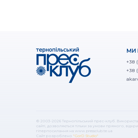
МИ 
+38 
+38 
akar
© 2003-2026 Тернопільський прес-клуб. Використа
сайті, дозволяється тільки за умови прямого, відк
гіперпосилання на www.pressclub.te.ua
Сайт розроблено
"GorD Studio"