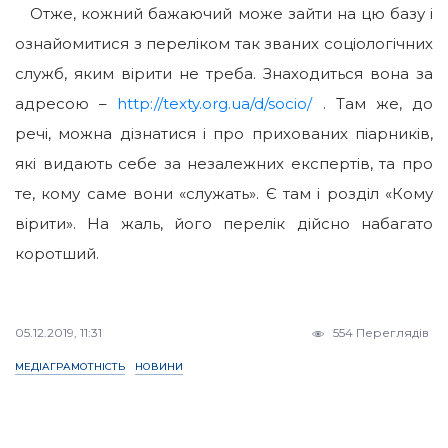
Отже, кожний бажаючий може зайти на цю базу і
ознайомитися з переліком так званих соціологічних
служб, яким вірити не треба. Знаходиться вона за
адресою –
http://texty.org.ua/d/socio/
. Там же, до
речі, можна дізнатися і про прихованих піарників,
які видають себе за незалежних експертів, та про
те, кому саме вони «служать». Є там і розділ «Кому
вірити». На жаль, його перелік дійсно набагато
коротший.
05.12.2019, 11:31
554 Переглядів
МЕДІАГРАМОТНІСТЬ
НОВИНИ