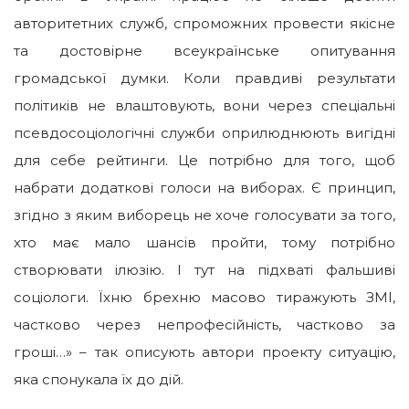
авторитетних служб, спроможних провести якісне
та достовірне всеукраїнське опитування
громадської думки. Коли правдиві результати
політиків не влаштовують, вони через спеціальні
псевдосоціологічні служби оприлюднюють вигідні
для себе рейтинги. Це потрібно для того, щоб
набрати додаткові голоси на виборах. Є принцип,
згідно з яким виборець не хоче голосувати за того,
хто має мало шансів пройти, тому потрібно
створювати ілюзію. І тут на підхваті фальшиві
соціологи. Їхню брехню масово тиражують ЗМІ,
частково через непрофесійність, частково за
гроші…» – так описують автори проекту ситуацію,
яка спонукала їх до дій.