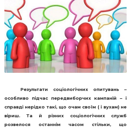
Результати соціологічних опитувань –
особливо підчас передвиборчих кампаній – і
справді нерідко такі, що очам своїм ( і вухам) не
віриш. Та й різних соціологічних служб
розвелося останнім часом стільки, що