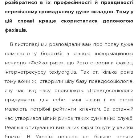
розібратися в їх професійності й правдивості
пересічному громадянину дуже складно. Тому у
цій справі краще скористатися допомогою
фахівців.
В листопаді ми розповідали вам про появу дуже
помічного у боротьбі з різною інформаційною
нечистю «Фейкогриза», що його створили фахівці
інтернетресурсу texty.org.ua. Так от, кілька років
тому вони ж створили цілу базу псевдосоціологів,
яку час від часу оновлюють. «Псевдосоціологи
придумують для себе гучні назви і «зі стелі»
малюють потрібні рейтинги клієнтам. За останній
час утворився цілий ринок таких сумнівних служб.
Реальні опитування визнаних фірм тонуть у хвилях
брехні. В Україні працює не більше десяти