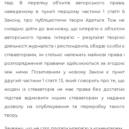
твір. В переліку об’єктів авторського права,
наведеному в пункті першому частини 1 статті 6
Закону, про публіцистичні твори йдеться. Тож не
складно дійти до висновку, що інтерв’ю є об’єктом
авторського права. Інтерв’ю – результат творчої
діяльності журналіста і респондента, обидві особи є
співавторами, їм спільно належать майнові права і
розпорядження правами здійснюються за згодою
між ними. Позитивним у новому Законі є пункт
другий частини 1 статті 13, який говорить про те, що
жоден із співавторів не має права без достатніх
підстав відмовити іншим співавторам у наданні
дозволу на опублікування та переробку такого
твору.
Зауважу, що не слід плутати інтерв’ю з коментарем.