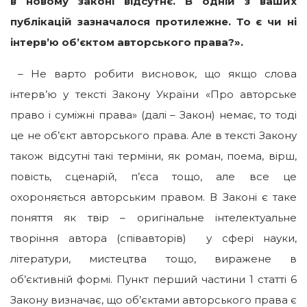
в новому законі відсутнє. В одній з ваших
публікацій зазначалося протилежне. То є чи ні
інтерв’ю об’єктом авторського права?».
– Не варто робити висновок, що якщо слова
інтерв’ю у тексті Закону України «Про авторське
право і суміжні права» (далі – Закон) немає, то тоді
це не об’єкт авторського права. Але в тексті Закону
також відсутні такі терміни, як роман, поема, вірш,
повість, сценарій, п’єса тощо, але все це
охороняється авторським правом. В Законі є таке
поняття як твір – оригінальне інтелектуальне
творіння автора (співавторів) у сфері науки,
літератури, мистецтва тощо, виражене в
об’єктивній формі. Пункт перший частини 1 статті 6
Закону визначає, що об’єктами авторського права є