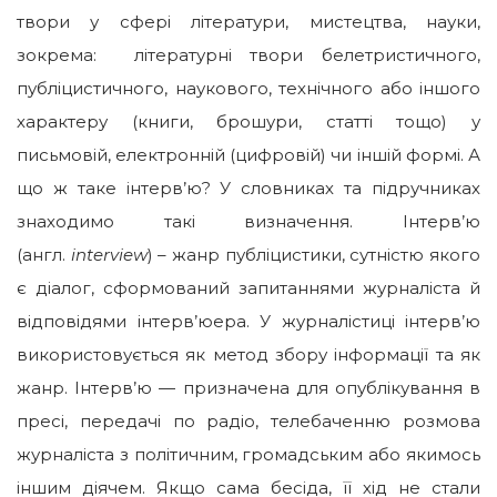
твори у сфері літератури, мистецтва, науки,
зокрема: літературні твори белетристичного,
публіцистичного, наукового, технічного або іншого
характеру (книги, брошури, статті тощо) у
письмовій, електронній (цифровій) чи іншій формі. А
що ж таке інтерв’ю? У словниках та підручниках
знаходимо такі визначення. Інтерв’ю
(англ.
interview
) – жанр публіцистики, сутністю якого
є діалог, сформований запитаннями журналіста й
відповідями інтерв’юера. У журналістиці інтерв’ю
використовується як метод збору інформації та як
жанр. Інтерв’ю — призначена для опублікування в
пресі, передачі по радіо, телебаченню розмова
журналіста з політичним, громадським або якимось
іншим діячем. Якщо сама бесіда, її хід не стали