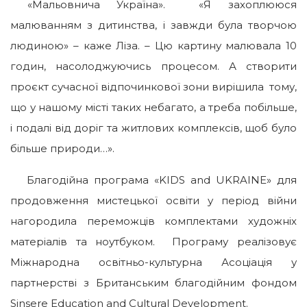
«Мальовнича Україна». «Я захоплююся
малюванням з дитинства, і завжди була творчою
людиною» – каже Ліза. – Цю картину малювала 10
годин, насолоджуючись процесом. А створити
проєкт сучасної відпочинкової зони вирішила тому,
що у нашому місті таких небагато, а треба побільше,
і подалі від доріг та житлових комплексів, щоб було
більше природи…».
Благодійна програма «KIDS and UKRAINE» для
продовження мистецької освіти у період війни
нагородила переможців комплектами художніх
матеріалів та ноутбуком. Програму реалізовує
Міжнародна освітньо-культурна Асоціація у
партнерстві з Британським благодійним фондом
Sinsere Eduсation and Cultural Development.