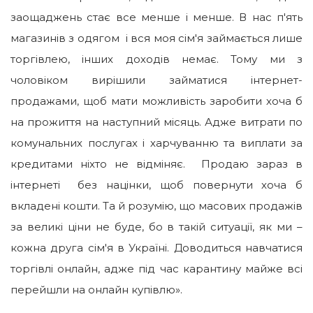
заощаджень стає все менше і менше. В нас п′ять
магазинів з одягом і вся моя сім′я займається лише
торгівлею, інших доходів немає. Тому ми з
чоловіком вирішили займатися інтернет-
продажами, щоб мати можливість заробити хоча б
на прожиття на наступний місяць. Адже витрати по
комунальних послугах і харчуванню та виплати за
кредитами ніхто не відміняє. Продаю зараз в
інтернеті без націнки, щоб повернути хоча б
вкладені кошти. Та й розумію, що масових продажів
за великі ціни не буде, бо в такій ситуації, як ми –
кожна друга сім′я в Україні. Доводиться навчатися
торгівлі онлайн, адже під час карантину майже всі
перейшли на онлайн купівлю».