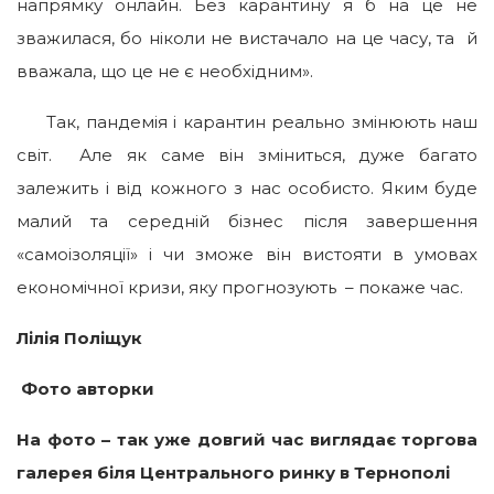
напрямку онлайн. Без карантину я б на це не
зважилася, бо ніколи не вистачало на це часу, та й
вважала, що це не є необхідним».
Так, пандемія і карантин реально змінюють наш
світ. Але як саме він зміниться, дуже багато
залежить і від кожного з нас особисто. Яким буде
малий та середній бізнес після завершення
«самоізоляції» і чи зможе він вистояти в умовах
економічної кризи, яку прогнозують – покаже час.
Лілія Поліщук
Фото авторки
На фото – так уже довгий час виглядає торгова
галерея біля Центрального ринку в Тернополі