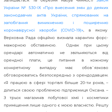
залишається. 18 березня набув чинності
Закон
України № 530-IX «Про внесення змін до деяких
законодавчих актів України, спрямованих на
запобігання виникненню і поширенню
коронавірусної хвороби (COVID-19)»
, в якому
Верховна Рада офіційно визнала карантин форс-
мажорною обставиною. Однак при цьому
орендарі автоматично не звільняються від
орендної плати, це питання в кожному
конкретному випадку має обов`язково
обговорюватись безпосередньо з орендодавцем.
«Я працюю в сфері торгівлі більше 20-ти років, –
ділиться своєю проблемою підприємиця Оксана. –
З трьох магазинів побутової хімії і косметики
приміщення лише одного є моєю власністю. Решту