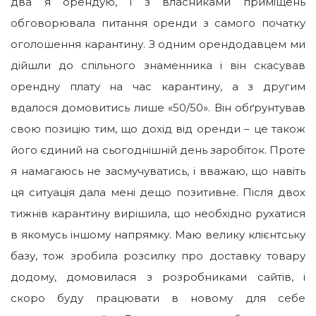
два я орендую, і з власниками приміщень
обговорювала питання оренди з самого початку
оголошення карантину. З одним орендодавцем ми
дійшли до спільного знаменника і він скасував
орендну плату на час карантину, а з другим
вдалося домовитись лише «50/50». Він обґрунтував
свою позицію тим, що дохід від оренди – це також
його єдиний на сьогоднішній день заробіток. Проте
я намагаюсь не засмучуватись, і вважаю, що навіть
ця ситуація дала мені дещо позитивне. Після двох
тижнів карантину вирішила, що необхідно рухатися
в якомусь іншому напрямку. Маю велику клієнтську
базу, тож зробила розсилку про доставку товару
додому, домовилася з розробниками сайтів, і
скоро буду працювати в новому для себе