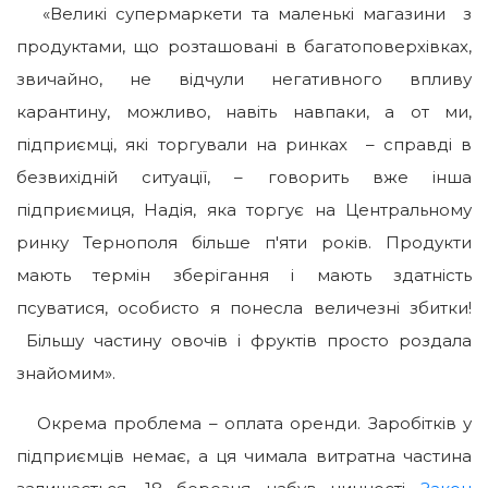
«Великі супермаркети та маленькі магазини з
продуктами, що розташовані в багатоповерхівках,
звичайно, не відчули негативного впливу
карантину, можливо, навіть навпаки, а от ми,
підприємці, які торгували на ринках – справді в
безвихідній ситуації, – говорить вже інша
підприємиця, Надія, яка торгує на Центральному
ринку Тернополя більше п′яти років. Продукти
мають термін зберігання і мають здатність
псуватися, особисто я понесла величезні збитки!
Більшу частину овочів і фруктів просто роздала
знайомим».
Окрема проблема – оплата оренди. Заробітків у
підприємців немає, а ця чимала витратна частина