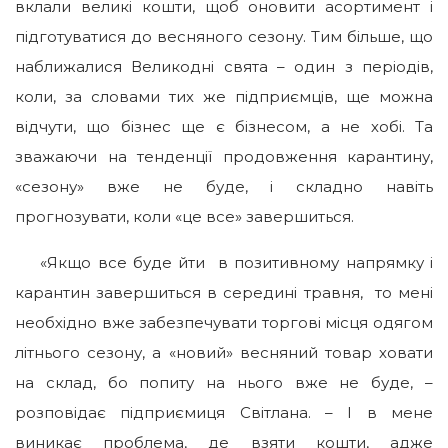
вклали великі кошти, щоб оновити асортимент і
підготуватися до весняного сезону. Тим більше, що
наближалися Великодні свята – один з періодів,
коли, за словами тих же підприємців, ще можна
відчути, що бізнес ще є бізнесом, а не хобі. Та
зважаючи на тенденції продовження карантину,
«сезону» вже не буде, і складно навіть
прогнозувати, коли «це все» завершиться.
«Якщо все буде йти в позитивному напрямку і
карантин завершиться в середині травня, то мені
необхідно вже забезпечувати торгові місця одягом
літнього сезону, а «новий» весняний товар ховати
на склад, бо попиту на нього вже не буде, –
розповідає підприємиця Світлана. – І в мене
виникає проблема, де взяти кошти, адже