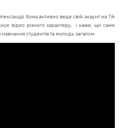
ександр Хома активно веде свій акаунт на Tik
лікує відео різного характеру, і каже, що саме
 навчання студентів та молодь загалом.