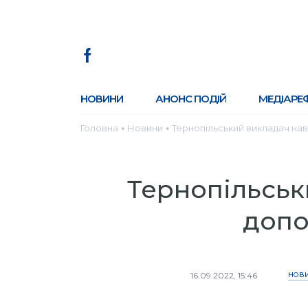
НОВИНИ
АНОНС ПОДІЙ
МЕДІАРЕ
Головна
Новини
Тернопільський викладач нав
●
●
Тернопільськ
допо
16.09.2022, 15:46
НОВ