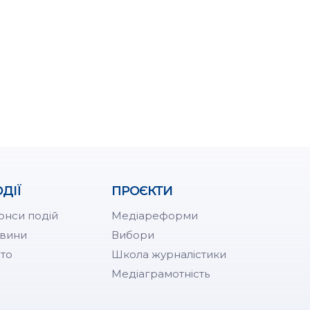
ДІЇ
ПРОЄКТИ
онси подій
Медіареформи
вини
Вибори
то
Школа журналістики
Медіаграмотність