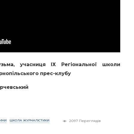
узьма, учасниця ІХ Регіональної школи
рнопільського прес-клубу
арчевський
ИНИ
ШКОЛА ЖУРНАЛІСТИКИ
2097 Переглядів