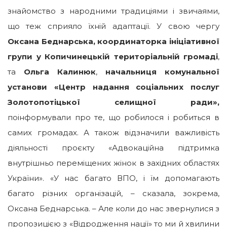
знайомство з народними традиціями і звичаями,
що теж сприяло їхній адаптації. У свою чергу
Оксана Беднарська, координаторка ініціативної
групи у Копичинецькій територіальній громаді
,
та
Ольга Калинюк
,
начальниця комунальної
установи «Центр надання соціальних послуг
Золотопотіцької селищної ради»,
поінформували про те, що робилося і робиться в
самих громадах. А також відзначили важливість
діяльності проєкту «Адвокаційна підтримка
внутрішньо переміщених жінок в західних областях
України». «У нас багато ВПО, і їм допомагають
багато різних організацій, – сказала, зокрема,
Оксана Беднарська. – Але коли до нас звернулися з
пропозицією з «Відродження нації» то ми й хвилини