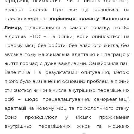
юридичні, психологічні чи з питань організації
власної справи. Про все це розповіла на
пресконференції
керівниця проєкту
Валентина
Лимар
, підкресливши з самого початку, що 60
відсотків ВПО – це жінки, вони опиняються на
новому місці без роботи, без власного житла, без
зв’язків, тому максимальна адаптація й інтеграція у
життя громад є дуже важливими. Ознайомила пані
Валентина і з результатами опитування, метою
якого було визначення основних проблем, з якими
стикаються жінки з числа внутрішньо переміщених
осіб – щодо працевлаштування, самореалізації,
адаптації на новому місці та психологічного стану.
Воно проводилося у місцях проживання
внутрішньо переміщених жінок та місцевих