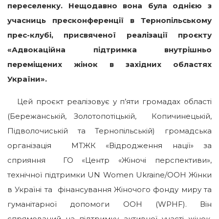
переселенку. Нещодавно вона була однією з
учасниць пресконференції в Тернопільському
прес-клубі, присвяченої реалізації проєкту
«Адвокаційна підтримка внутрішньо
переміщених жінок в західних областях
України».
Цей проєкт реалізовує у п’яти громадах області
(Бережанській, Золотопотіцькій, Копичинецькій,
Підволочиській та Тернопільській) громадська
організація МТЖК «Відродження нації» за
сприяння ГО «Центр «Жіночі перспективи»,
технічної підтримки UN Women Ukraine/ООН Жінки
в Україні та фінансування Жіночого фонду миру та
гуманітарної допомоги ООН (WPHF). Він
спрямований на підтримку активної участі жінок,