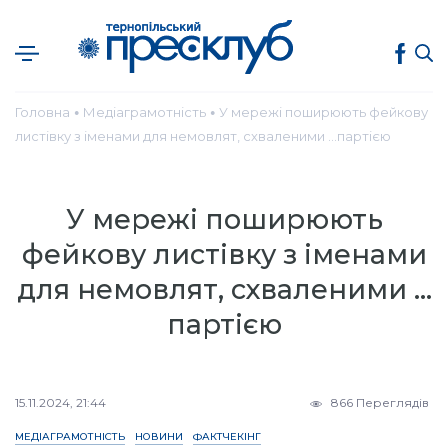
Головна
Медіаграмотність
У мережі поширюють фейкову
●
●
листівку з іменами для немовлят, схваленими …партією
У мережі поширюють
фейкову листівку з іменами
для немовлят, схваленими …
партією
15.11.2024, 21:44
866 Переглядів
МЕДІАГРАМОТНІСТЬ
НОВИНИ
ФАКТЧЕКІНГ