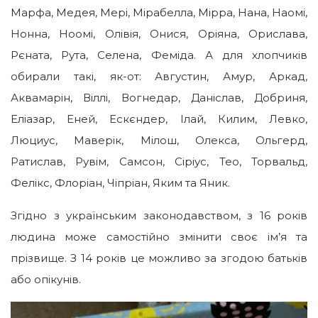
Марфа, Медея, Мері, Мірабелла, Мірра, Нана, Наомі,
Нонна, Ноомі, Олівія, Онися, Оріяна, Орислава,
Рєната, Рута, Селена, Феміда. А для хлопчиків
обирали такі, як-от: Августин, Амур, Аркад,
Аквамарін, Віллі, Вогнедар, Даніслав, Добриня,
Еліазар, Еней, Ескєндер, Ілай, Килим, Левко,
Люциус, Маверік, Мілош, Олекса, Ольгерд,
Ратислав, Рувім, Самсон, Сіріус, Тео, Торвальд,
Фелікс, Флоріан, Чіпріан, Яким та Яник.
Згідно з українським законодавством, з 16 років
людина може самостійно змінити своє ім’я та
прізвище. З 14 років це можливо за згодою батьків
або опікунів.