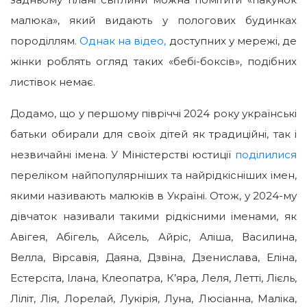
малюка», який видають у пологових будинках
породіллям.
Однак на відео,
доступних у мережі, де
жінки роблять огляд таких «бебі-боксів», подібних
листівок немає.
Додамо, що у першому півріччі 2024 року українські
батьки обирали для своїх дітей як традиційні, так і
незвичайні імена. У Міністерстві юстиції
поділилися
переліком найпопулярніших та найрідкісніших імен,
якими називають малюків в Україні. Отож, у 2024-му
дівчаток називали такими рідкісними іменами, як
Авігея, Абігель, Айсель, Айріс, Аліша, Василина,
Велла, Вірсавія, Даяна, Дзвіна, Дзенислава, Еліна,
Естерсіта, Ілана, Клеопатра, К’яра, Леля, Летті, Лієль,
Ліліт, Лія, Лорелай, Лукірія, Луна, Люсіанна, Маліка,