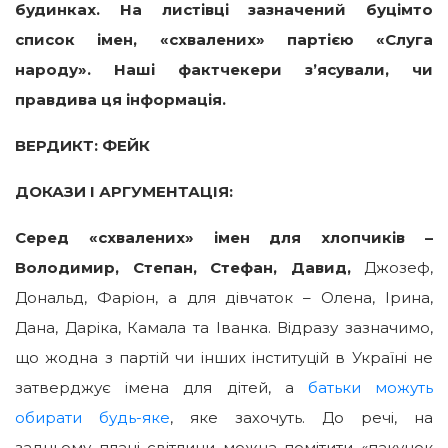
будинках. На листівці зазначений буцімто
список імен, «схвалених» партією «Слуга
народу». Наші фактчекери з’ясували, чи
правдива ця інформація.
ВЕРДИКТ: ФЕЙК
ДОКАЗИ І АРГУМЕНТАЦІЯ:
Серед «схвалених» імен для хлопчиків –
Володимир, Степан, Стефан, Давид,
Джозеф,
Дональд, Фаріон, а для дівчаток – Олена, Ірина,
Дана, Даріка, Камала та Іванка. Відразу зазначимо,
що жодна з партій чи інших інституцій в Україні не
затверджує імена для дітей, а
батьки можуть
обирати будь-яке
, яке захочуть. До речі, на
задньому плані світлини можна помітити «пакунок