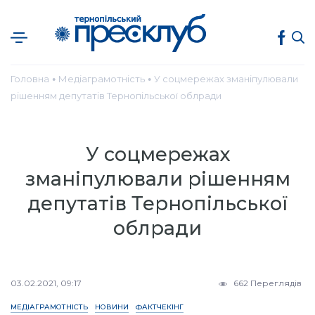
Головна
Медіаграмотність
У соцмережах зманіпулювали
●
●
рішенням депутатів Тернопільської облради
У соцмережах
зманіпулювали рішенням
депутатів Тернопільської
облради
03.02.2021, 09:17
662 Переглядів
МЕДІАГРАМОТНІСТЬ
НОВИНИ
ФАКТЧЕКІНГ