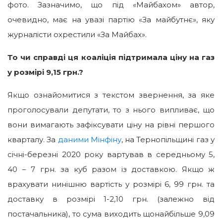
фото. Зазначимо, що під «Майбахом» автор,
очевидно, має на увазі партію «За майбутнє», яку
журналісти охрестили «За Майбах».
То чи справді ця коаліція підтримала ціну на газ
у розмірі 9,15 грн.?
Якщо ознайомитися з текстом звернення, за яке
проголосували депутати, то з нього випливає, що
вони вимагають зафіксувати ціну на рівні першого
кварталу. За
даними Мінфіну
, на Тернопільщині газ у
січні-березні 2020 року вартував в середньому 5,
40 – 7 грн. за куб разом із доставкою. Якщо ж
врахувати нинішню вартість у розмірі 6, 99 грн. та
доставку в розмірі 1-2,10 грн. (залежно від
постачальника), то сума виходить щонайбільше 9,09