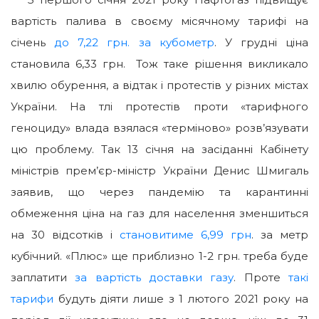
вартість палива в своєму місячному тарифі на
січень
до 7,22 грн. за кубометр
. У грудні ціна
становила 6,33 грн. Тож таке рішення викликало
хвилю обурення, а відтак і протестів у різних містах
України. На тлі протестів проти «тарифного
геноциду» влада взялася «терміново» розв’язувати
цю проблему. Так 13 січня на засіданні Кабінету
міністрів прем’єр-міністр України Денис Шмигаль
заявив, що через пандемію та карантинні
обмеження ціна на газ для населення зменшиться
на 30 відсотків і
становитиме 6,99 грн
. за метр
кубічний. «Плюс» ще приблизно 1-2 грн. треба буде
заплатити
за вартість доставки газу
. Проте
такі
тарифи
будуть діяти лише з 1 лютого 2021 року на