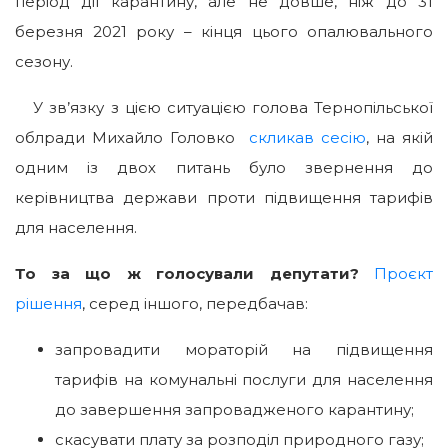
період дії карантину, але не довше, ніж до 31
березня 2021 року – кінця цього опалювального
сезону.
У зв’язку з цією ситуацією голова Тернопільської
облради Михайло Головко
скликав сесію
, на якій
одним із двох питань було звернення до
керівництва держави проти підвищення тарифів
для населення.
То за що ж голосували депутати?
Проєкт
рішення
, серед іншого, передбачав:
запровадити мораторій на підвищення
тарифів на комунальні послуги для населення
до завершення запровадженого карантину;
скасувати плату за розподіл природного газу;