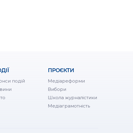
ДІЇ
ПРОЄКТИ
онси подій
Медіареформи
вини
Вибори
то
Школа журналістики
Медіаграмотність