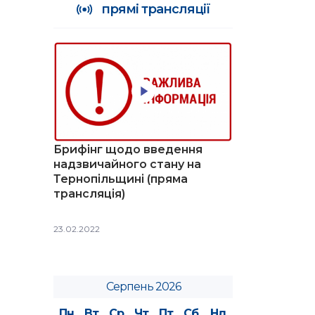
прямі трансляції
Брифінг щодо введення
надзвичайного стану на
Тернопільщині (пряма
трансляція)
23.02.2022
Серпень 2026
Пн
Вт
Ср
Чт
Пт
Сб
Нд