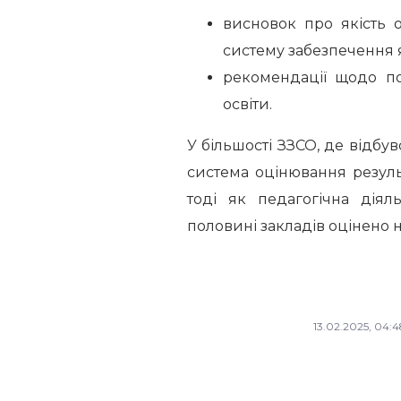
висновок про якість о
систему забезпечення я
рекомендації щодо пол
освіти.
У більшості ЗЗСО, де відбу
система оцінювання резуль
тоді як педагогічна діял
половині закладів оцінено н
13.02.2025, 04:4