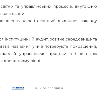
світніх та управлінських процесів, внутрішню
кості освіти;
іпшення якості освітньої діяльності закладу
вся інституційний аудит, освітнє середовище та
татів навчання учнів потребують покращення,
ьність й управлінські процеси в більш ніж
а достатньому рівні.
8
НОВИНИ
265 Переглядів