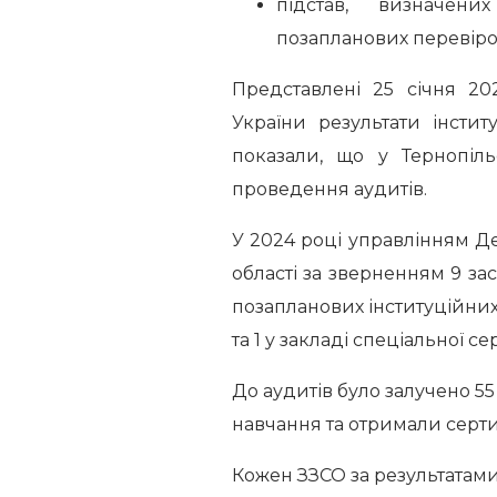
підстав, визначен
позапланових перевірок
Представлені 25 січня 2
України результати інстит
показали, що у Тернопіл
проведення аудитів.
У 2024 році управлінням Де
області за зверненням 9 за
позапланових інституційних,
та 1 у закладі спеціальної се
До аудитів було залучено 55
навчання та отримали серти
Кожен ЗЗСО за результатами