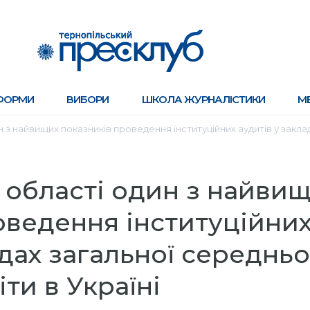
ФОРМИ
ВИБОРИ
ШКОЛА ЖУРНАЛІСТИКИ
М
н з найвищих показників проведення інституційних аудитів у заклад
 області один з найви
оведення інституційни
адах загальної середньо
іти в Україні