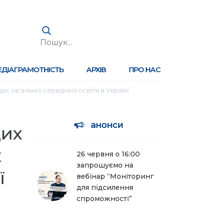
ЕДІАГРАМОТНІСТЬ
АРХІВ
ПРО НАС
ах загальної середньої освіти в Україні
анонси
щих
х
26 червня о 16:00
запрошуємо на
ї
вебінар “Моніторинг
для підсилення
спроможності”