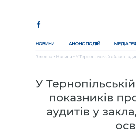
НОВИНИ
АНОНС ПОДІЙ
МЕДІАРЕ
Головна
Новини
У Тернопільській області оди
●
●
У Тернопільській
показників пр
аудитів у закл
осв