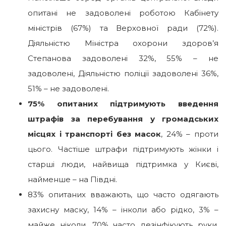
опитані не задоволені роботою Кабінету
міністрів (67%) та Верховної ради (72%).
Діяльністю Міністра охорони здоров’я
Степанова задоволені 32%, 55% – не
задоволені, Діяльністю поліції задоволені 36%,
51% – не задоволені.
75% опитаних підтримують введення
штрафів за перебування у громадських
місцях і транспорті без масок
, 24% – проти
цього. Частіше штрафи підтримують жінки і
старші люди, найвища підтримка у Києві,
найменше – на Півдні.
83% опитаних вважають, що часто одягають
захисну маску, 14% – інколи або рідко, 3% –
майже ніколи. 70% часто дезінфікують руки,