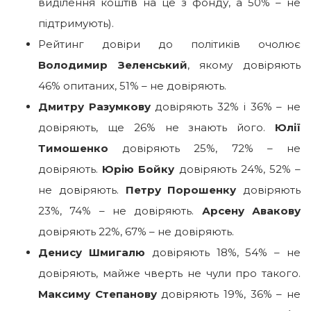
виділення коштів на це з фонду, а 50% – не
підтримують).
Рейтинг довіри до політиків очолює
Володимир Зеленський
, якому довіряють
46% опитаних, 51% – не довіряють.
Дмитру Разумкову
довіряють 32% і 36% – не
довіряють, ще 26% не знають його.
Юлії
Тимошенко
довіряють 25%, 72% – не
довіряють.
Юрію Бойку
довіряють 24%, 52% –
не довіряють.
Петру Порошенку
довіряють
23%, 74% – не довіряють.
Арсену Авакову
довіряють 22%, 67% – не довіряють.
Денису Шмигалю
довіряють 18%, 54% – не
довіряють, майже чверть не чули про такого.
Максиму Степанову
довіряють 19%, 36% – не