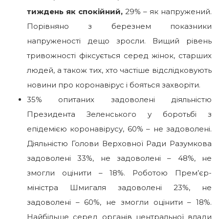
тиждень як спокійний,
29% – як напружений.
Порівняно з березнем показники
напруженості дещо зросли. Вищий рівень
тривожності фіксується серед жінок, старших
людей, а також тих, хто частіше відслідковують
новини про коронавірус і бояться захворіти.
35% опитаних задоволені діяльністю
Президента Зеленського у боротьбі з
епідемією коронавірусу, 60% – не задоволені.
Діяльністю Голови Верховної Ради Разумкова
задоволені 33%, не задоволені – 48%, не
змогли оцінити – 18%. Роботою Прем’єр-
міністра Шмигаля задоволені 23%, не
задоволені – 60%, не змогли оцінити – 18%.
Найбільше серед органів центральної влади