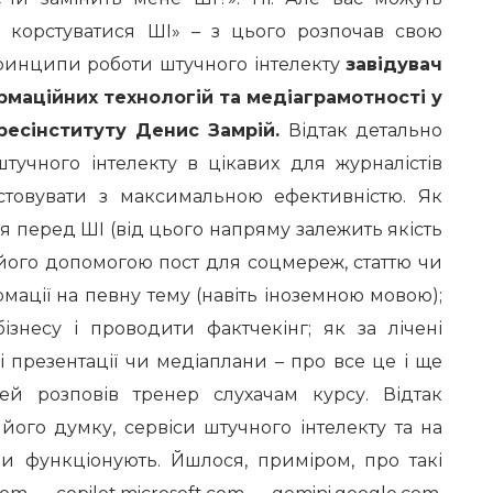
ь корстуватися ШІ» – з цього розпочав свою
ринципи роботи штучного інтелекту
завідувач
рмаційних технологій та медіаграмотності у
ресінституту Денис Замрій.
Відтак детально
тучного інтелекту в цікавих для журналістів
стовувати з максимальною ефективністю. Як
 перед ШІ (від цього напряму залежить якість
 його допомогою пост для соцмереж, статтю чи
мації на певну тему (навіть іноземною мовою);
ізнесу і проводити фактчекінг; як за лічені
 презентації чи медіаплани – про все це і ще
ей розповів тренер слухачам курсу. Відтак
його думку, сервіси штучного інтелекту та на
ни функціонують. Йшлося, приміром, про такі