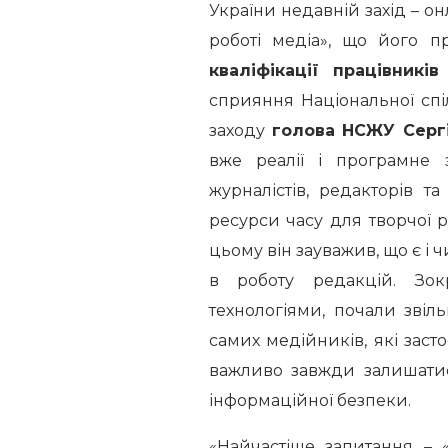
України недавній захід – о
роботі медіа», що його 
кваліфікації працівникі
сприяння Національної спіл
заходу
голова НСЖУ Серг
вже реалії і програмне 
журналістів, редакторів т
ресурси часу для творчої 
цьому він зауважив, що є і
в роботу редакцій. Зокр
технологіями, почали звіл
самих медійників, які заст
важливо завжди залишатис
інформаційної безпеки.
«Найчастіше запитання – 