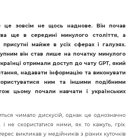
– це зовсім не щось наднове. Він почав
ва ще в середині минулого століття, а
ї присутні майже в усіх сферах і галузях.
упним він став лише на початку минулого
і українці отримали доступ до чату
GPT
, який
итання, надавати інформацію та виконувати
користуватися ним та іншими подібними
 тож цьому почали навчати і українських
читься чимало дискусій, однак це однозначно
 і не скористатися ними, як то кажуть, гріх.
ерес викликав у медійників з різних куточків