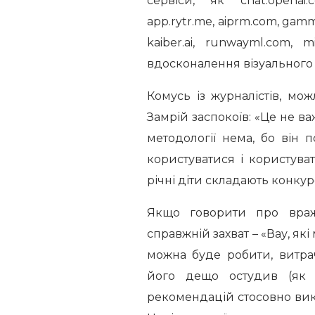
сервіси, як chat.openai.co
app.rytr.me, aiprm.com, gamm
kaiber.ai, runwayml.com,
вдосконалення візуального 
Комусь із журналістів, м
Замрій заспокоїв: «Це не ва
методології нема, бо він п
користуватися і користуват
річні діти складають конкур
Якщо говорити про враж
справжній захват – «Вау, як
можна буде робити, витра
його дещо остудив (як
рекомендацій стосовно вико