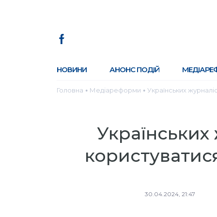
НОВИНИ
АНОНС ПОДІЙ
МЕДІАРЕ
Головна
Медіареформи
Українських журналі
●
●
Українських 
користуватис
30.04.2024, 21:47