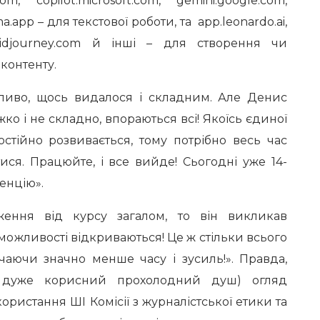
m, copilot.microsoft.com, gemini.google.com,
a.app – для текстової роботи, та app.leonardo.ai,
 midjourney.com й інші – для створення чи
контенту.
ожливо, щось видалося і складним. Але Денис
жко і не складно, впораються всі! Якоїсь єдиної
остійно розвивається, тому потрібно весь час
ися. Працюйте, і все вийде! Сьогодні уже 14-
енцію».
ення від курсу загалом, то він викликав
і можливості відкриваються! Це ж стільки всього
чаючи значно менше часу і зусиль!». Правда,
 дуже корисний прохолодний душ) огляд
ристання ШІ Комісії з журналістської етики та