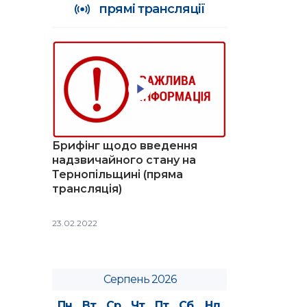
прямі трансляції
Брифінг щодо введення
надзвичайного стану на
Тернопільщині (пряма
трансляція)
23.02.2022
Серпень 2026
Пн
Вт
Ср
Чт
Пт
Сб
Нд