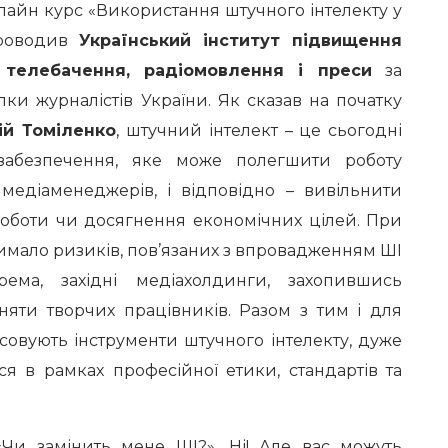
нлайн курс «Використання штучного інтелекту у
проводив
Український інститут підвищення
в телебачення, радіомовлення і преси
за
ки журналістів України. Як сказав на початку
ій Томіленко
, штучний інтелект – це сьогодні
забезпечення, яке може полегшити роботу
а медіаменеджерів, і відповідно – вивільнити
роботи чи досягнення економічних цілей. При
 чимало ризиків, пов’язаних з впровадженням ШІ
ема, західні медіахолдинги, захопившись
ьняти творчих працівників. Разом з тим і для
осовують інструменти штучного інтелекту, дуже
я в рамках професійної етики, стандартів та
«Чи замінить мене ШІ?». Ні! Але вас можуть