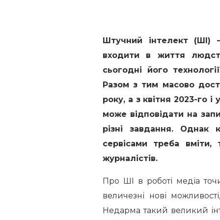
Штучний інтелект (ШІ) 
входити в життя людст
сьогодні його технологі
Разом з тим масово дост
року, а з квітня 2023-го 
може відповідати на зап
різні завдання. Однак 
сервісами треба вміти,
журналістів.
Про ШІ в роботі медіа то
величезні нові можливості,
Недарма такий великий інт