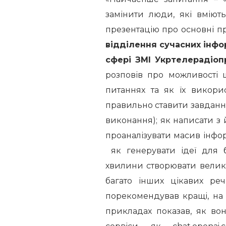
замінити люди, які вміют
презентацію про основні п
відділення сучасних інфо
сфері ЗМІ Укртелерадіоп
розповів про можливості ш
питаннях та як їх викори
правильно ставити завдання
виконання); як написати з
проаналізувати масив інфор
як генерувати ідеї для б
хвилини створювати великі
багато інших цікавих реч
порекомендував кращі, на 
прикладах показав, як во