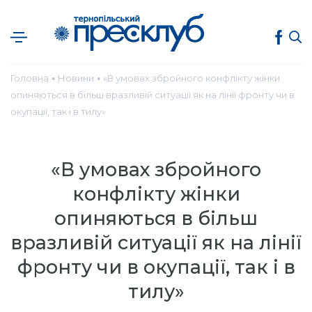
Головна
Новини
«В умовах збройного конфлікту жінки
●
●
опиняються в більш вразливій ситуації як на лінії фронту чи в
окупації, так і в тилу»
«В умовах збройного
конфлікту жінки
опиняються в більш
вразливій ситуації як на лінії
фронту чи в окупації, так і в
тилу»