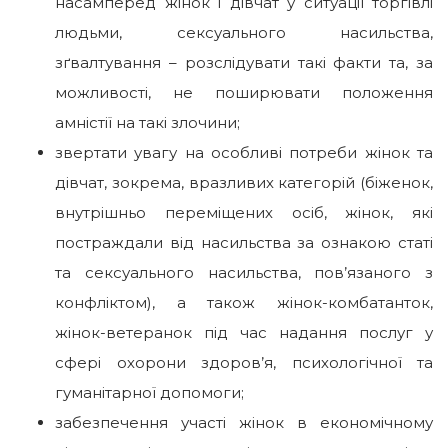
насамперед жінок і дівчат у ситуації торгівлі
людьми, сексуального насильства,
зґвалтування – розслідувати такі факти та, за
можливості, не поширювати положення
амністії на такі злочини;
звертати увагу на особливі потреби жінок та
дівчат, зокрема, вразливих категорій (біженок,
внутрішньо переміщених осіб, жінок, які
постраждали від насильства за ознакою статі
та сексуального насильства, пов’язаного з
конфліктом), а також жінок-комбатанток,
жінок-ветеранок під час надання послуг у
сфері охорони здоров’я, психологічної та
гуманітарної допомоги;
забезпечення участі жінок в економічному