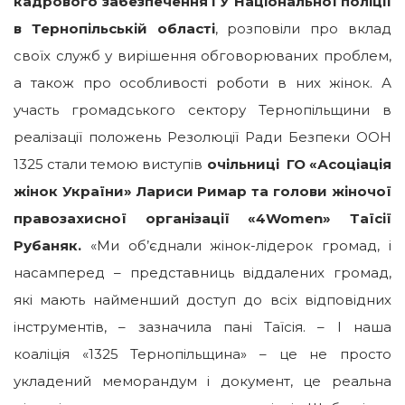
кадрового забезпечення ГУ Національної поліції
в Тернопільській області
, розповіли про вклад
своїх служб у вирішення обговорюваних проблем,
а також про особливості роботи в них жінок. А
участь громадського сектору Тернопільщини в
реалізації положень Резолюції Ради Безпеки ООН
1325 стали темою виступів
очільниці
ГО «Асоціація
жінок України» Лариси Римар та голови жіночої
правозахисної організації «4Women» Таїсії
Рубаняк.
«Ми об’єднали жінок-лідерок громад, і
насамперед – представниць віддалених громад,
які мають найменший доступ до всіх відповідних
інструментів, – зазначила пані Таїсія. – І наша
коаліція «1325 Тернопільщина» – це не просто
укладений меморандум і документ, це реальна