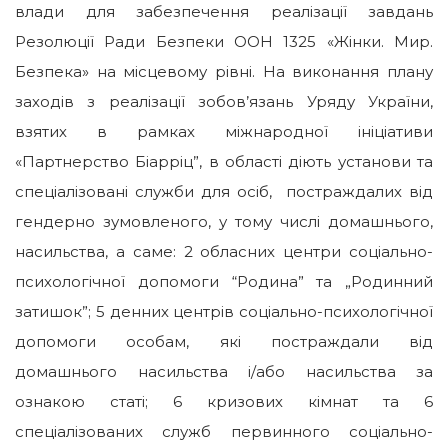
влади для забезпечення реалізації завдань
Резолюції Ради Безпеки ООН 1325 «Жінки. Мир.
Безпека» на місцевому рівні. На виконання плану
заходів з реалізації зобов’язань Уряду України,
взятих в рамках міжнародної ініціативи
«Партнерство Біарріц”, в області діють установи та
спеціалізовані служби для осіб, постраждалих від
гендерно зумовленого, у тому числі домашнього,
насильства, а саме: 2 обласних центри соціально-
психологічної допомоги “Родина” та „Родинний
затишок”; 5 денних центрів соціально-психологічної
допомоги особам, які постраждали від
домашнього насильства і/або насильства за
ознакою статі; 6 кризових кімнат та 6
спеціалізованих служб первинного соціально-